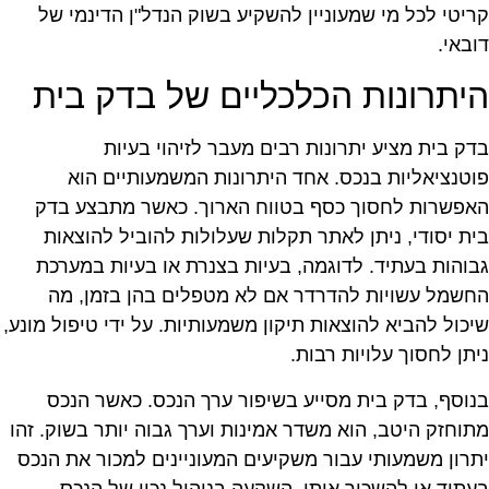
ריטי לכל מי שמעוניין להשקיע בשוק הנדל"ן הדינמי של
ובאי.
יתרונות הכלכליים של בדק בית
דק בית מציע יתרונות רבים מעבר לזיהוי בעיות
וטנציאליות בנכס. אחד היתרונות המשמעותיים הוא
אפשרות לחסוך כסף בטווח הארוך. כאשר מתבצע בדק
ית יסודי, ניתן לאתר תקלות שעלולות להוביל להוצאות
בוהות בעתיד. לדוגמה, בעיות בצנרת או בעיות במערכת
חשמל עשויות להדרדר אם לא מטפלים בהן בזמן, מה
יכול להביא להוצאות תיקון משמעותיות. על ידי טיפול מונע,
יתן לחסוך עלויות רבות.
נוסף, בדק בית מסייע בשיפור ערך הנכס. כאשר הנכס
תוחזק היטב, הוא משדר אמינות וערך גבוה יותר בשוק. זהו
תרון משמעותי עבור משקיעים המעוניינים למכור את הנכס
עתיד או להשכיר אותו. השקעה בניהול נכון של הנכס