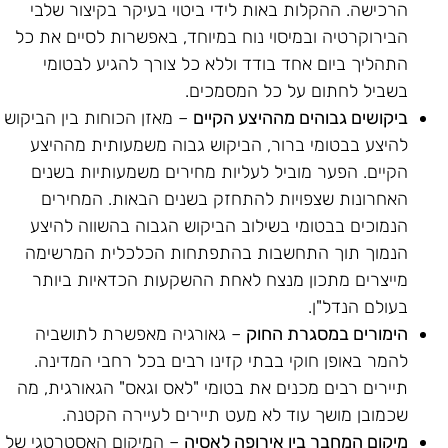
הרכישה. ההקלות באות לידי ביטוי בעיקר בקיצור שלבי
הבירוקרטיה ובמיסוי נוח במיוחד, באפשרות לסיים את כל
התהליך ביום אחד בודד וללא כל צורך להגיע לבטומי
בשביל לחתום על כל המסמכים.
ביקושים גבוהים מההיצע הקיים
– מאזן הכוחות בין הביקוש
להיצע בבטומי ברור, הביקוש גבוה משמעותית מההיצע
הקיים. הפער מוביל לעליות מחירים משמעותיות בשנים
האחרונות שצפויות להתחזק בשנים הבאות. המחירים
הנמוכים בבטומי בשילוב הביקוש הגבוה בהשווה להיצע
הנמוך תוך התחשבות בהתפתחות הכלכלית המרשימה
מייצרים מתכון מנצח לאחת ההשקעות הכדאיות ביותר
בעולם הנדל"ן.
הימורים במסגרת החוק
– גאורגיה מאפשרת לתושביה
להמר באופן חוקי בבתי קזינו רבים בכל רחבי המדינה.
תיירים רבים מכנים את בטומי "לאס וגאס" הגאורגית, מה
שכמובן מושך עוד לא מעט תיירים לעיירה הקטנה.
מיקום המחבר בין אירופה לאסיה
– המיקום האסטרטגי של