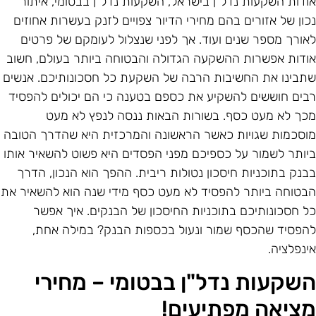
ודות השקעות נדל"ן בישראל, השקעות נדל"ן בבטומי, איתור
כון של אזורים בהם מחירי הדיור צפויים לזנק בעשרות אחוזים
אורך מספר שנים ועוד. אך לפני שנצלול לעומקם של פרטים
ודות אפשרות ההשקעה הגדולה והבטוחה ביותר בעולם, חשוב
תבינו את החשיבות הרבה של השקעת כל חסכונותיכם. אנשים
בים חוששים להשקיע את כספם בטענה כי הם יכולים להפסיד
כך לא מעט כסף. בשורות הבאות ננסה לנפץ לא מעט
וסכמות שגויות כאשר הראשונה והמרכזית היא שהדרך הטובה
יותר לשמור על כספיכם מפני הפסדים היא פשוט להשאיר אותו
בנק בתוכניות חיסכון נטולות ריבית. ההפך הוא הנכון, הדרך
בטוחה ביותר להפסיד לא מעט כסף מידי שנה הוא להשאיר את
ל חסכונותיכם בתוכניות החיסכון של הבנקים. איך אפשר
הפסיד שהכסף שמור ונעול בכספות הבנק? במילה אחת,
ינפלציה.
שקעות נדל"ן בבטומי – מחירי
ציאה מפתיעים!