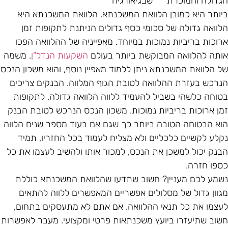
גדולה והמוכרת
יותר היא כמובן הלוואת המשכנתא. הלוואת המשכנתא היא
לוואה גדולה של סכומי כסף גדולים הניתנת לתקופות זמן
רוכות בריביות נמוכות במיוחד. מאפייניה של ההלוואה הפכו
ותה להלוואה המבוקשת ביותר בעולם
השקעות הנדל"ן
. משמה
ל הלוואת המשכנתא ניתן ללמוד מאפיין נוסף, והוא משכון הנכס
נרכש בעזרת ההלוואה לטובת הגוף המלווה. הבנקים צריכים
טוחה כלשהי בשביל להעמיד ללווה הלוואה גדולה, לתקופות
מן ארוכות בריביות נמוכות. משכון הנכס הנרכש לטובת הבנק
וא הבטוחה הטובה ביותר כך שגם אם בעוד מספר שנים הלווה
קלע לקשיים כלכליים ולא מצליח לעמוד בכל החזריו, תמיד
בנק יכול למשכן את הנכס, למכור אותו ולהשיב לעצמו את כל
ספו חזרה.
שמע לכם מעניין? חשוב שתדעו שהלוואת המשכנתא כוללת
גוון גדול של מסלולים אפשריים המאפשרים ללווה להתאים
עצמו את כל תנאי ההלוואה. אם אתם לא מתעסקים בתחום,
שוב שתיעזרו ביועץ משכנתאות פרטי ומקצועי. מעבר לאפשרות