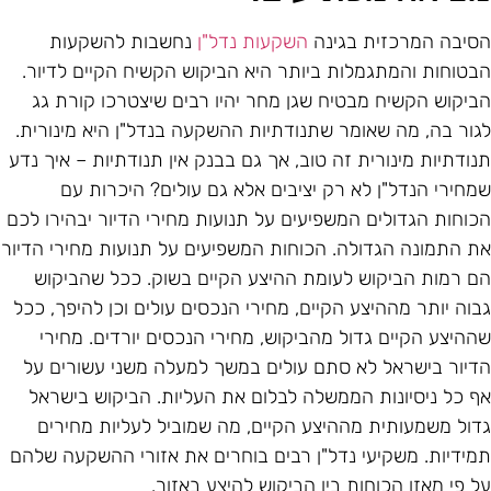
סיבה המרכזית בגינה
השקעות נדל"ן
נחשבות להשקעות
בטוחות והמתגמלות ביותר היא הביקוש הקשיח הקיים לדיור.
ביקוש הקשיח מבטיח שגן מחר יהיו רבים שיצטרכו קורת גג
גור בה, מה שאומר שתנודתיות ההשקעה בנדל"ן היא מינורית.
נודתיות מינורית זה טוב, אך גם בבנק אין תנודתיות – איך נדע
מחירי הנדל"ן לא רק יציבים אלא גם עולים? היכרות עם
כוחות הגדולים המשפיעים על תנועות מחירי הדיור יבהירו לכם
ת התמונה הגדולה. הכוחות המשפיעים על תנועות מחירי הדיור
ם רמות הביקוש לעומת ההיצע הקיים בשוק. ככל שהביקוש
בוה יותר מההיצע הקיים, מחירי הנכסים עולים וכן להיפך, ככל
ההיצע הקיים גדול מהביקוש, מחירי הנכסים יורדים. מחירי
דיור בישראל לא סתם עולים במשך למעלה משני עשורים על
ף כל ניסיונות הממשלה לבלום את העליות. הביקוש בישראל
דול משמעותית מההיצע הקיים, מה שמוביל לעליות מחירים
מידיות. משקיעי נדל"ן רבים בוחרים את אזורי ההשקעה שלהם
ל פי מאזן הכוחות בין הביקוש להיצע באזור.