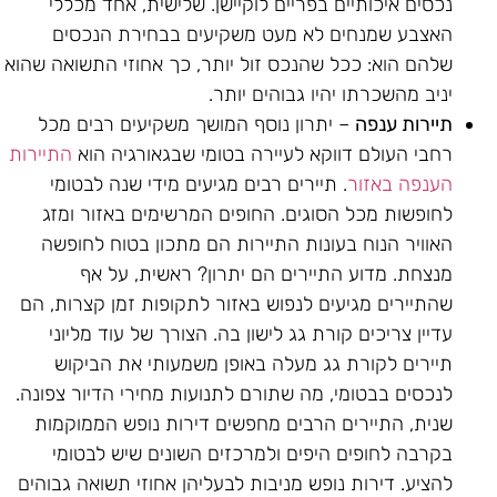
נכסים איכותיים בפריים לוקיישן. שלישית, אחד מכללי
האצבע שמנחים לא מעט משקיעים בבחירת הנכסים
שלהם הוא: ככל שהנכס זול יותר, כך אחוזי התשואה שהוא
יניב מהשכרתו יהיו גבוהים יותר.
תיירות ענפה
– יתרון נוסף המושך משקיעים רבים מכל
רחבי העולם דווקא לעיירה בטומי שבגאורגיה הוא
התיירות
הענפה באזור
. תיירים רבים מגיעים מידי שנה לבטומי
לחופשות מכל הסוגים. החופים המרשימים באזור ומזג
האוויר הנוח בעונות התיירות הם מתכון בטוח לחופשה
מנצחת. מדוע התיירים הם יתרון? ראשית, על אף
שהתיירים מגיעים לנפוש באזור לתקופות זמן קצרות, הם
עדיין צריכים קורת גג לישון בה. הצורך של עוד מליוני
תיירים לקורת גג מעלה באופן משמעותי את הביקוש
לנכסים בבטומי, מה שתורם לתנועות מחירי הדיור צפונה.
שנית, התיירים הרבים מחפשים דירות נופש הממוקמות
בקרבה לחופים היפים ולמרכזים השונים שיש לבטומי
להציע. דירות נופש מניבות לבעליהן אחוזי תשואה גבוהים