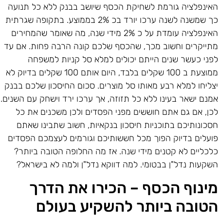
אינפלציה גורמת לשחיקת הכסף שיושב בבנק ללא כל תנועה
כך שמשנה לשנה ערכו יורד בכ 2% בממוצע. בתקופה שגרתית
האינפלציה עומדת על כ 2% מידי שנה, מה שאומר שהמחירים
תייקרים וחשוב מכך, שהכסף שלכם קונה הרבה פחות. אם עד
פני כעשר שנים הייתם יכולים למלא סל קניות למשפחה
ממוצעת ב 100 שקלים בלבד, היום אותם 100 שקלים בדיוק לא
צליחו למלא רבע מאותו סל מוצרים. סכום החיסכון שלכם בבנק
מנם ישאר בעינו ללא כל תזוזה, אך ערכו ירד וישחק עם השנים.
כן, אם גם אתם חוששים מפני הפסדים ולכן משכנים את כל
סכונותיכם בתוכניות חיסכון בנקאיות, חשוב שתבינו שאתם
ועלים בדיוק הפוך מכל חששותיכם וגורמים לעצמכם הפסדים
לכליים לא קטנים מידי שנה. אז מה החלופה הטובה ביותר?
שקעות נדל"ן בבטומי. למה דווקא נדל"ן ולמה לא בישראל?
ינוף הכסף – הכירו את הדרך
טובה ביותר להשקיע בעולם