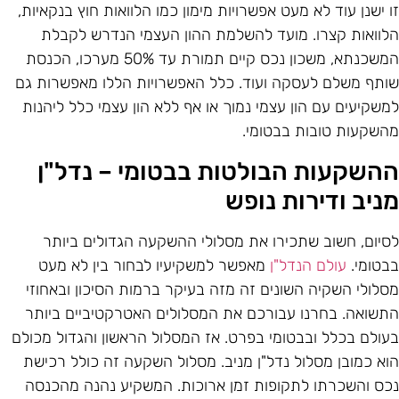
ו ישנן עוד לא מעט אפשרויות מימון כמו הלוואות חוץ בנקאיות,
לוואות קצרו. מועד להשלמת ההון העצמי הנדרש לקבלת
המשכנתא, משכון נכס קיים תמורת עד 50% מערכו, הכנסת
ותף משלם לעסקה ועוד. כלל האפשרויות הללו מאפשרות גם
משקיעים עם הון עצמי נמוך או אף ללא הון עצמי כלל ליהנות
השקעות טובות בבטומי.
השקעות הבולטות בבטומי – נדל"ן
ניב ודירות נופש
סיום, חשוב שתכירו את מסלולי ההשקעה הגדולים ביותר
בטומי.
עולם הנדל"ן
מאפשר למשקיעיו לבחור בין לא מעט
סלולי השקיה השונים זה מזה בעיקר ברמות הסיכון ובאחוזי
תשואה. בחרנו עבורכם את המסלולים האטרקטיביים ביותר
עולם בכלל ובבטומי בפרט. אז המסלול הראשון והגדול מכולם
וא כמובן מסלול נדל"ן מניב. מסלול השקעה זה כולל רכישת
כס והשכרתו לתקופות זמן ארוכות. המשקיע נהנה מהכנסה