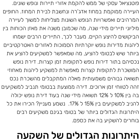
וטנציאל עסקי של ממש להקמת אזורי תיירות ונופש שונים.
עיירה ממוקמת במחוז אדג'רה ונחשבת לבירת המחוז. החופים
מרהיבים ואפשרויות הנופש השונות מצליחות למשוך לעיירה
יליוני תיירים מידי שנה, מה שכמובן משנה את מאזן הכוחות בין
ביקושים להיצע הקיים. מעבר לכך, התיירים הרבים ישמחו
יהנות מדירות נופש יוקרתיות הסמוכות לאזורים האטרקטיביים
יותר שיש לבטומי להציע, מה שמאפשר למשקיעים להציע את
כסיהם בתור דירות נופש לתקופות זמן קצרות. דירת נופש
מושכרת לתקופות קצרות מאפשרת למשקיע ליהנות מאחוזי
שואה גבוהים משמעותית מאלה המתקבלים מהשכרת נכס
הה לטווחי זמן ארוכים. דירה ממוצעת בבטומי תנביב למשקיעים
בה בין 10% ל 12% תשואה מידי שנה בעוד דירת נופש יכולה
להניב למשקיעים בין 15% ל 17%. נשמע מעניין? הכירו את כל
יתרונות הגדולים ביותר של בטומי בגינם משקיעים רבים
וחרים להשקיע בה את כספם.
יתרונות הגדולים של השקעה