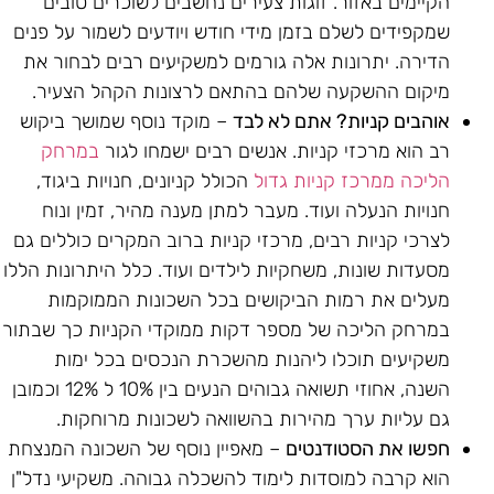
הקיימים באזור. זוגות צעירים נחשבים לשוכרים טובים
שמקפידים לשלם בזמן מידי חודש ויודעים לשמור על פנים
הדירה. יתרונות אלה גורמים למשקיעים רבים לבחור את
מיקום ההשקעה שלהם בהתאם לרצונות הקהל הצעיר.
אוהבים קניות? אתם לא לבד
– מוקד נוסף שמושך ביקוש
רב הוא מרכזי קניות. אנשים רבים ישמחו לגור
במרחק
הליכה ממרכז קניות גדול
הכולל קניונים, חנויות ביגוד,
חנויות הנעלה ועוד. מעבר למתן מענה מהיר, זמין ונוח
לצרכי קניות רבים, מרכזי קניות ברוב המקרים כוללים גם
מסעדות שונות, משחקיות לילדים ועוד. כלל היתרונות הללו
מעלים את רמות הביקושים בכל השכונות הממוקמות
במרחק הליכה של מספר דקות ממוקדי הקניות כך שבתור
משקיעים תוכלו ליהנות מהשכרת הנכסים בכל ימות
השנה, אחוזי תשואה גבוהים הנעים בין 10% ל 12% וכמובן
גם עליות ערך מהירות בהשוואה לשכונות מרוחקות.
חפשו את הסטודנטים
– מאפיין נוסף של השכונה המנצחת
הוא קרבה למוסדות לימוד להשכלה גבוהה. משקיעי נדל"ן