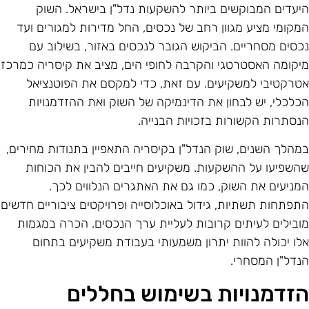
יעדים המבוקשים ביותר להשקעות נדל"ן בישראל. השוק
מקומי מציע מגוון רחב של נכסים, החל מדירות למגורים ועד
כסים מסחריים. הביקוש הגובר לנכסים באזור, בשילוב עם
יקומה האסטרטגי והקרבה לחופי הים, מציב את קיסריה כמרכז
טרקטיבי למשקיעים. עם זאת, כדי למקסם את הפוטנציאל
כלכלי, יש לבחון את הדינמיקה של השוק ואת ההזדמנויות
נסתרות הקשורות בזכויות הבנייה.
מהלך השנים, שוק הנדל"ן בקיסריה התאפיין בתנודות מחירים,
השפיעו על ההשקעות. משקיעים חייבים להבין את הכוחות
מניעים את השוק, כמו גם את האתגרים הנלווים לכך.
תפתחות תשתיות, גידול באוכלוסייה ופרויקטים ציבוריים חדשים
ובילים לעיתים קרובות לעליית ערך הנכסים. הכרה במגמות
לו יכולה להוות יתרון משמעותי בעבודת משקיעים בתחום
נדל"ן המסחרי.
זדמנויות בשימוש בחללים