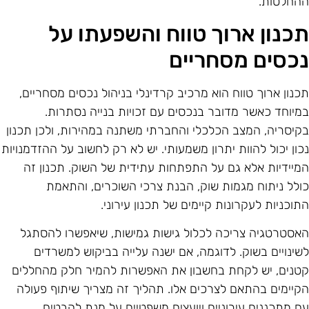
החלטות.
כנון ארוך טווח והשפעתו על
כסים מסחריים
כנון ארוך טווח הוא מרכיב קרדינלי בניהול נכסים מסחריים,
מיוחד כאשר מדובר בנכסים עם זכויות בנייה נסתרות.
קיסריה, המצב הכלכלי והחברתי משתנה במהירות, ולכן תכנון
כון יכול להוות יתרון משמעותי. יש לא רק לחשוב על ההזדמנויות
מיידיות אלא גם על התפתחות עתידית של השוק. תכנון זה
ולל ניתוח מגמות שוק, הבנת צרכי השוכרים, והתאמת
תוכניות לעקרונות קיימים של תכנון עירוני.
אסטרטגיה צריכה לכלול גישות גמישות, שיאפשרו להסתגל
שינויים בשוק. לדוגמה, אם ישנה עלייה בביקוש למשרדים
טנים, יש לקחת בחשבון את האפשרות להמיר חלק מהחללים
קיימים בהתאם לצרכים אלו. תהליך זה מצריך שיתוף פעולה
ם מתכננים עירוניים ויועצים משפטיים על מנת להבטיח