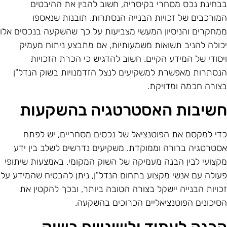
בחינת נכס מסחרי בקיסריה, חשוב להבין את ההיבטים
מורכבים של זכויות הבנייה הנסתרות. תובנות שנאספו
מחקרים והניסיון המעשי מצביעות על כך שהשקעה בנכסים אלו
כולה להניב תשואות משמעותיות, אם מתבצע ניתוח מעמיק
יסודי של המידע הקיים. חשוב להדגיש כי הכרת הזכויות
נסתרות מאפשרת למשקיעים לנצל הזדמנויות בשוק הנדל"ן
צורה חכמה ומדויקת.
שיבות האסטרטגיה בהשקעות
די למקסם את הפוטנציאל של נכסים מסחריים, יש לפתח
סטרטגיה ברורה וממוקדת. משקיעים נדרשים לשלב בין ידע
קצועי לבין הבנה מעמיקה של השוק המקומי. באמצעות שיתופי
עולה עם אנשי מקצוע בתחום הנדל"ן, ניתן להבטיח שהמידע על
כויות הבנייה יישקל בצורה הטובה ביותר, ובכך להקטין את
סיכונים הפוטנציאליים הכרוכים בהשקעה.
כנה לעתיד ולשינויים בשוק