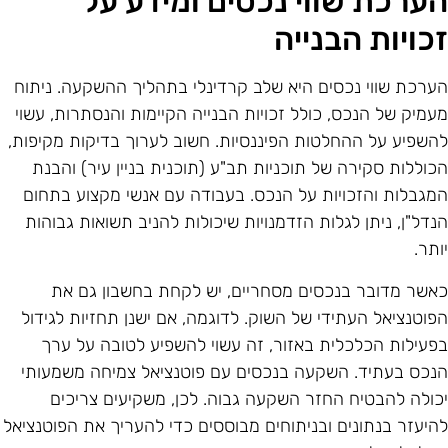
ערכת שווי נכסים ומידע על
כויות הבנייה
ערכת שווי נכסים היא שלב קרדינלי בתהליך ההשקעה. ניתוח
עמיק של הנכס, כולל זכויות הבנייה הקיימות והנסתרות, עשוי
השפיע על ההחלטות הפיננסיות. חשוב לערוך בדיקות מקיפות,
כוללות סקירה של תוכניות תב"ע (תוכנית בניין עיר) והבנת
מגבלות והזכויות על הנכס. בעבודה עם אנשי מקצוע בתחום
נדל"ן, ניתן לגלות הזדמנויות שיכולות להניב תשואות גבוהות
ותר.
אשר מדובר בנכסים מסחריים, יש לקחת בחשבון גם את
פוטנציאל העתידי של השוק. לדוגמה, אם ישנן תחזיות לגידול
פעילות הכלכלית באזור, זה עשוי להשפיע לטובה על ערך
נכס בעתיד. השקעה בנכסים עם פוטנציאל צמיחה משמעותי
כולה להבטיח החזר השקעה גבוה. לכן, משקיעים צריכים
היעזר בנתונים ובניתוחים מבוססים כדי להעריך את הפוטנציאל