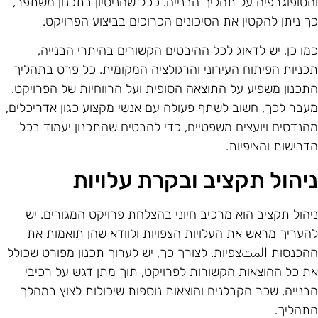
הטופוגרפיה על תהליך הבנייה. ככל שהניסיון בתכנון משתפר,
ך ניתן להקטין את הסיכונים הכרוכים בביצוע הפרויקט.
מו כן, יש לדאוג לכל ההיבטים הקשורים בהיתרי הבנייה,
כניות הפיתוח העירוני והרגולציה המקומית. כל פרט בתהליך
תכנון משפיע על התוצאה הסופית ועל הרווחיות של הפרויקט.
עבר לכך, חשוב לשתף פעולה עם אנשי מקצוע כגון אדריכלים,
הנדסים ויועצים משפטיים, כדי להבטיח שהתכנון יעמוד בכל
דרישות והציפיות.
יהול תקציב ובקרת עלויות
יהול תקציב הוא מרכיב חיוני בהצלחת פרויקט המגורים. יש
העריך מראש את העלויות הצפויות ולוודא שהן תואמות את
הכנסות المتצפיות. לצורך כך, יש לערוך תכנון מפורט שכולל
ת כל ההוצאות הקשורות לפרויקט, תוך מתן דגש על רכיבי
בנייה, שכר הקבלנים והוצאות נוספות שיכולות לצוץ במהלך
תהליך.