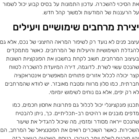
ת הסיכוי להשכרה. עדכון התמונות על בסיס קבוע יכול לשמור
ל הרעננות של המודעות ולמשוך קהל חדש.
צירת מרחבים שימושיים ויעילים
יצוב פנים לא נועד רק לשיפור המראה החיצוני של נכס, אלא גם
הגדלת השימושיות והיעילות של המרחבים. כאשר מתמקדים
עיצוב המרחבים, חשוב לקחת בחשבון את הפונקציות השונות
הנכס עשוי לשרת. לדוגמה, דירה המיועדת להשכרה לטווח
צר יכולה לכלול אזורים פתוחים המאפשרים אינטראקציה
ברתית, כמו סלון מרווח ומטבח מאובזר. יש לוודא שהמרחבים
א רק יפים, אלא גם נוחים לשימוש יומיומי.
כנון פונקציונלי יכול לכלול גם פתרונות אחסון חכמים, כמו
דפים מובנים או רהיטים רב-תכליתיים. כך, ניתן להבטיח
הנכס ייראה מסודר ומזמין, מה שיכול להגדיל את שיעור
שכירות. כאשר השוכרים רואים את הפוטנציאל של המרחב, הם
היו מוכנים לשלם יותר בעבורו. בנוסף, השקעה בעיצוב כזה