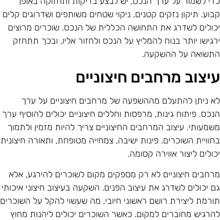
די לשמור על ערך הנכס, יש לבצע בדיקות ותחזוקה באופן
בוע. תיקון נזקים קטנים, ניקוי שטחים משותפים ושדרוגים קלים
כולים לשדרג את התחושה הכללית של הנכס. שוכרים מרוצים
רגישו יותר בנוח להמליץ על הנכס ולחזור אליו, ובכך תתחזק
תשואה על ההשקעה.
יצוב מרחבים חיצוניים
א ניתן להתעלם מההשפעה של מרחבים חיצוניים על ערך
נכס. פיתוח גינות, מרפסות וחללים חיצוניים יכולים להוסיף ערך
שמעותי. עיצוב המרחבים החיצוניים צריך להיות מזמין ולתמוך
חוויית השוכרים. פינות ישיבה, צמחייה מטופחת, ותאורה חיצונית
כולים ליצור אווירה קסומה.
רחבים חיצוניים לא רק מספקים מקום לשוכרים להירגע, אלא
ם יכולים לשדרג את עיצוב הפנים. השקעה בעיצוב חיצוני איכותי
ורמת ליצירת רושם ראשוני חיובי, מה שעשוי להקל על השוכרים
הרגיש מחוברים למקום. כאשר השוכרים יכולים ליהנות מחוץ