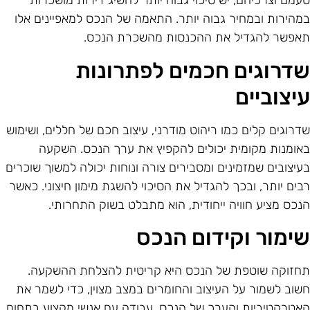
עמם וצרכיהם, יש סיכוי גבוה יותר להשיג דירות מושכרות
מהירות ובמחיר גבוה יותר. התאמה של הנכס למאפיינים אלו
אפשר להגדיל את ההכנסות מהשכרת הנכס.
דרוגים חכמים לפתרונות
יצוביים
דרוגים קלים כמו ריהוט מודרני, עיצוב חכם של חללים, ושימוש
אומנות מקומית יכולים להקפיץ את ערך הנכס. השקעה
עיצובים שמזמינים ומסבירים צורה ונוחות יכולה למשוך שוכרים
בים יותר, ובכך להגדיל את הסיכוי להשגת מימון חיצוני. כאשר
נכס מציע חוויה ייחודית, הוא מתבלט בשוק התחרותי.
ימור וקידום הנכס
חזוקה שוטפת של הנכס היא קריטית להצלחת ההשקעה.
שוב לשמור על העיצוב והחומרים במצב מצוין, כדי לשמר את
אטרקטיביות והערך של הנכס. עבודה עם אנשי מקצוע בתחום