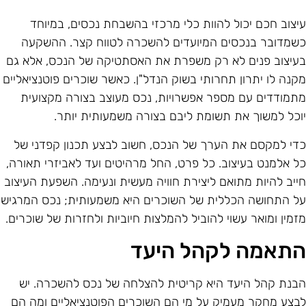
יצוב חכם יכול להוות כלי מרכזי בהשבחת נכסים, במיוחד
שמדובר בנכסים המיועדים להשכרה לטווח קצר. ההשקעה
עיצוב פנים לא רק משפרת את האסתטיקה של הנכס, אלא גם
קנה לו יתרון תחרותי בשוק הנדל"ן. כאשר שוכרים פוטנציאליים
תמודדים עם מספר אפשרויות, נכס מעוצב בצורה מקצועית
וכל למשוך את תשומת ליבם בצורה משמעותית יותר.
די למקסם את הערך של הנכס, חשוב לבצע תכנון קפדני של
ל אלמנט בעיצוב. כל פרט, החל מרהיטים ועד לאביזרי תאורה,
ייב להיות מתואם ליצירת חוויה מעשית ונעימה. השפעת העיצוב
ל התחושה הכללית של השוכרים היא משמעותית; נכס המרגיש
זמין ומואר עשוי להוביל להמלצות חיוביות ולחזרות של שוכרים.
תאמה לקהל היעד
בנת קהל היעד היא קריטית להצלחה של נכס להשכרה. יש
בצע מחקר מעמיק על מי הם השוכרים הפוטנציאליים ומה הם