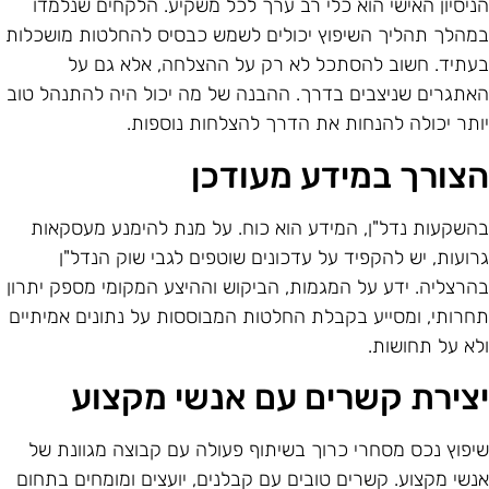
ניסיון האישי הוא כלי רב ערך לכל משקיע. הלקחים שנלמדו
מהלך תהליך השיפוץ יכולים לשמש כבסיס להחלטות מושכלות
עתיד. חשוב להסתכל לא רק על ההצלחה, אלא גם על
אתגרים שניצבים בדרך. ההבנה של מה יכול היה להתנהל טוב
ותר יכולה להנחות את הדרך להצלחות נוספות.
צורך במידע מעודכן
השקעות נדל"ן, המידע הוא כוח. על מנת להימנע מעסקאות
רועות, יש להקפיד על עדכונים שוטפים לגבי שוק הנדל"ן
הרצליה. ידע על המגמות, הביקוש וההיצע המקומי מספק יתרון
חרותי, ומסייע בקבלת החלטות המבוססות על נתונים אמיתיים
לא על תחושות.
צירת קשרים עם אנשי מקצוע
יפוץ נכס מסחרי כרוך בשיתוף פעולה עם קבוצה מגוונת של
נשי מקצוע. קשרים טובים עם קבלנים, יועצים ומומחים בתחום