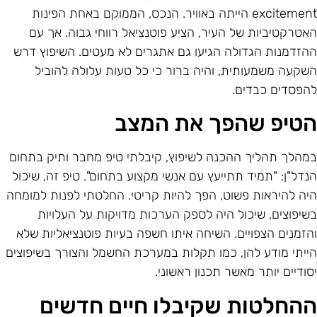
excitement הייתה באוויר. הנכס, הממוקם באחת הפינות
אטרקטיביות של העיר, הציע פוטנציאל רווחי גבוה. אך עם
הזדמנות הגדולה הגיעו גם אתגרים לא מעטים. השיפוץ דרש
שקעה משמעותית, והיה ברור כי כל טעות עלולה להוביל
הפסדים כבדים.
טיפ שהפך את המצב
מהלך תהליך ההכנה לשיפוץ, קיבלתי טיפ מחבר ותיק בתחום
נדל"ן: "תמיד תתייעץ עם אנשי מקצוע בתחום". טיפ זה, שיכול
יה להיראות פשוט, הפך להיות קריטי. החלטתי לפנות למומחה
שיפוצים, שיכול היה לספק הערכות מדויקות על העלויות
הזמנים הצפויים. השיחה איתו חשפה בעיות פוטנציאליות שלא
ייתי מודע להן, כמו תקלות במערכת החשמל והצורך בשיפוצים
סודיים יותר מאשר תכנון ראשוני.
החלטות שקיבלו חיים חדשים