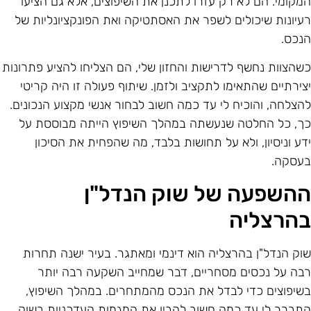
מקומי. הם לא רק עזרו לתכנן את השיפוצים, אלא גם הציעו
עיונות שיכולים לשפר את האסתטיקה ואת הפונקציונליות של
נכס.
שהצוות נחשף לדרישות והחזון שלי, הם הצליחו להציע פתרונות
צירתיים שהתאימו לתקציב ולזמן. שיתוף פעולה זו היה קריטי
הצלחה, והוכיח לי עד כמה חשוב לבחור אנשי מקצוע הנכונים.
ך, כל החלטה שנעשתה במהלך השיפוץ הייתה מבוססת על
דע וניסיון, ולא על תחושות בלבד, מה שהפחית את הסיכון
עסקה.
השפעה של שוק הנדל"ן
הרצליה
וק הנדל"ן בהרצליה הוא דינמי ומאתגר. בעיר ישנה תחרות
בה על נכסים מסחריים, דבר שמחייב השקעה רבה יותר
שיפוצים כדי לבדל את הנכס מהמתחרים. במהלך השיפוץ,
תברר לי עד כמה חשוב להבין את המגמות העדכניות בשוק.