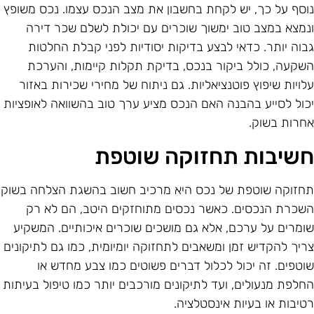
וסף על כך, יש לקחת בחשבון את מצב הנכס עצמו. נכס משופץ
נמצא במצב טוב ימשוך שוכרים עם יכולת לשלם שכר דירה
בוה יותר. כדאי לבצע בדיקות יסודיות לפני קבלת החלטות
שקעה, כולל ביקור בנכס, בדיקת תקלות קיימות, והערכת
לויות שיפוץ פוטנציאליות. גם ניתוח של מחירי שכירות באזור
כול לסייע בהבנה האם הנכס מציע ערך טוב בהשוואה לאופציות
חרות בשוק.
שיבות תחזוקה שוטפת
חזוקה שוטפת של נכס היא מרכיב חשוב בהשגת הצלחה בשוק
שכרת הנכסים. כאשר נכסים מתוחזקים היטב, הם לא רק
ומרים על ערכם, אלא גם מושכים שוכרים איכותיים. המשקיע
ריך להקדיש זמן ומשאבים לתחזוקה יומיומית, כמו גם לתיקונים
וטפים. זה יכול לכלול דברים פשוטים כמו צבע מחדש או
חלפת מנעולים, ועד לתיקונים מורכבים יותר כמו טיפול בעיתות
טיבות או בעיות אינסטלציה.