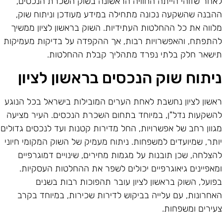
אחר שזוהי הייתה החוויה הראשונה בשוק השכרת הנכסים,
הבנה שהשקעה נכונה מתחילה במידע מעודכן וניתוח שוק,
לווה את כל ההחלטות העתידיות. השוק בראשון לציון ממשיך
התפתח, והאפשרויות רבות, אך ההקפדה על בדיקות מעמיקות
ישאר חלק בלתי נפרד מתהליך קבלת ההחלטות.
יתוח שוק הנכסים בראשון לציון
אשון לציון נחשבת לאחת הערים המובילות בישראל בכל הנוגע
השקעות נדל"ן, במיוחד בתחום השכרת הנכסים. העיר מציעה
גוון רחב של אפשרויות, החל מדירות קטנות ועד לנכסים גדולים
ותר, שמיועדים למשפחות. ניתוח מעמיק של השוק המקומי חיוני
הצלחה, שכן תובנות על מגמות מחירים, שינויים דמוגרפיים
מאפיינים גיאוגרפיים יכולים לשפר את ההחלטות העסקיות.
פועל, השוק בראשון לציון עובר תהפוכות רבות בשנים
אחרונות, עם עלייה בביקוש לדירות שכירות, במיוחד בקרב
עירים ומשפחות.