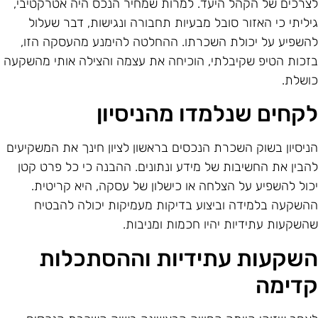
צרכים של הקהל היעד. למרות שמחיר הנכס היה אטרקטיבי,
יליתי כי האזור סובל מבעיות תחבורה ונגישות, דבר שעלול
השפיע על יכולת השכרתו. ההחלטה להימנע מהעסקה הזו,
זכות הטיפ שקיבלתי, הוכיחה את עצמה והצילה אותי מהשקעה
ושלת.
קחים שנלמדו מהניסיון
ניסיון בשוק השכרת הנכסים בראשון לציון חינך את המשקיעים
הבין את החשיבות של מידע ונתונים. ההבנה כי כל פרט קטן
כול להשפיע על הצלחה או כישלון של עסקה, היא קריטית.
השקעה בלמידה וביצוע בדיקות מעמיקות יכולה להבטיח
השקעות עתידיות יהיו חכמות ומניבות.
שקעות עתידיות וההסתכלות
דימה