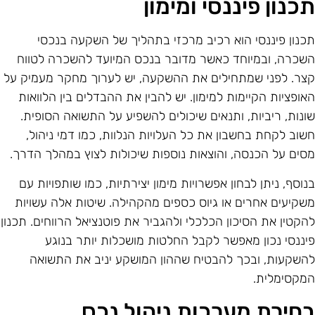
כנון פיננסי ומימון
כנון פיננסי הוא רכיב מרכזי בתהליך של השקעה בנכסי
שכרה, ובמיוחד כאשר מדובר בנכס המיועד להשכרה לטווח
צר. לפני שמתחילים את ההשקעה, יש לערוך מחקר מעמיק על
אופציות הקיימות למימון. יש להבין את ההבדלים בין הלוואות
ונות, ריביות, ותנאים שיכולים להשפיע על התשואה הסופית.
שוב לקחת בחשבון את כל העלויות הנלוות, כמו דמי ניהול,
סים על הכנסה, והוצאות נוספות שיכולות לצוץ במהלך הדרך.
נוסף, ניתן לבחון אפשרויות מימון יצירתיות, כמו שותפויות עם
שקיעים אחרים או גיוס כספים מהקהילה. שיטות אלה עשויות
הקטין את הסיכון הכלכלי ולהגביר את פוטנציאל הרווחים. תכנון
יננסי נכון מאפשר לקבל החלטות מושכלות יותר בנוגע
השקעות, ובכך להבטיח שההון המושקע יניב את התשואה
מקסימלית.
חירת מערכות ניהול נכס