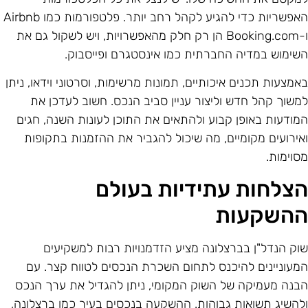
האפשריות כדי להגיע לקהל רחב יותר. פלטפורמות כמו Airbnb
ו-Booking.com הן רק חלק מהאפשרויות, ויש לשקול גם את
שימוש במדיה החברתית כמו אינסטגרם ופייסבוק.
אמצעות תכנים איכותיים, תמונות מרשימות, וסרטוני וידאו, ניתן
משוך קהל חדש וליצור עניין סביב הנכס. חשוב לעדכן את
מודעות באופן קבוע ולהתאים את התוכן לעונות השנה, חגים
אירועים מקומיים, מה שיכול להגביר את ההזמנות בתקופות
סוימות.
צלחות עתידיות בעולם
השקעות
וק הנדל"ן בברצלונה מציע הזדמנויות רבות למשקיעים
מעוניינים להיכנס לתחום השכרת הנכסים לטווח קצר. עם
בנה מעמיקה של השוק המקומי, ניתן להגדיל את ערך הנכס
להשיג תשואות גבוהות. ההשקעה בנכסים בעיר כמו ברצלונה,