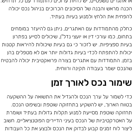
ו אתגרים משפטיים, יש להיות ערוכים להתמודד עם כל תרחיש.
כנה מראש והבנה של הסיכונים הכרוכים בניהול נכס יכולה
הפחית את הלחץ ולמנוע בעיות בעתיד.
חלק מהתמודדות עם האתגרים, ניתן גם להיעזר במומחים
תחום, כמו עורכי דין או יועצי נדל"ן, שיכולים לסייע בפתרון
עיות ספציפיות. יש לזכור כי גם בעיות שיכולות להיראות קטנות
כולות להתפתח לכדי בעיות גדולות יותר אם לא מטפלים בהן
זמן. התמודדות עם אתגרים בצורה פרואקטיבית יכולה להבטיח
הנכס ישמר בעבודה תקינה ורווחית.
ימור נכס לאורך זמן
די לשמור על ערך הנכס ולהגדיל את התשואה על ההשקעה
טווח הארוך, יש להשקיע בתחזוקה שוטפת ובשיפוט הנכס.
חזוקה שוטפת מסייעת למנוע תקלות גדולות בעתיד ושומרת
ל האטרקטיביות של הנכס בעיני הדיירים הפוטנציאליים. חשוב
יצור לוח זמנים קבוע לבדוק את הנכס ולבצע את כל העבודות