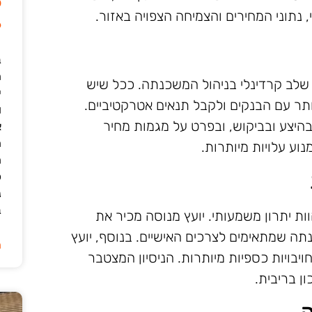
ל
נתוני המחירים והצמיחה הצפויה באזור.
6
ב
שלב קרדינלי בניהול המשכנתה. ככל שיש
י
יותר עם הבנקים ולקבל תנאים אטרקטיביים.
ו
בהיצע ובביקוש, ובפרט על מגמות מחיר
א
ה
ע עלויות מיותרות.
ה
כ
נ
ב
ות יתרון משמעותי. יועץ מנוסה מכיר את
תה שמתאימים לצרכים האישיים. בנוסף, יועץ
ה
ויבויות כספיות מיותרות. הניסיון המצטבר
ון בריבית.