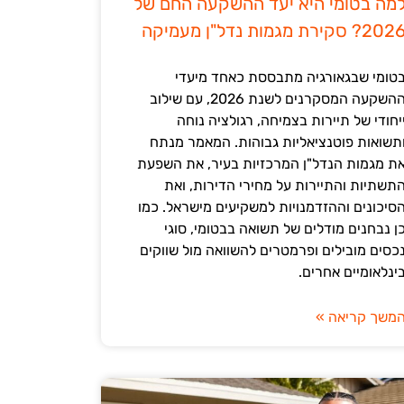
מה בטומי היא יעד ההשקעה החם של
202? סקירת מגמות נדל"ן מעמיקה
טומי שבגאורגיה מתבססת כאחד מיעדי
ההשקעה המסקרנים לשנת 2026, עם שילוב
יחודי של תיירות בצמיחה, רגולציה נוחה
תשואות פוטנציאליות גבוהות. המאמר מנתח
ת מגמות הנדל"ן המרכזיות בעיר, את השפעת
תשתיות והתיירות על מחירי הדירות, ואת
סיכונים וההזדמנויות למשקיעים מישראל. כמו
ן נבחנים מודלים של תשואה בבטומי, סוגי
כסים מובילים ופרמטרים להשוואה מול שווקים
ינלאומיים אחרים.
משך קריאה »