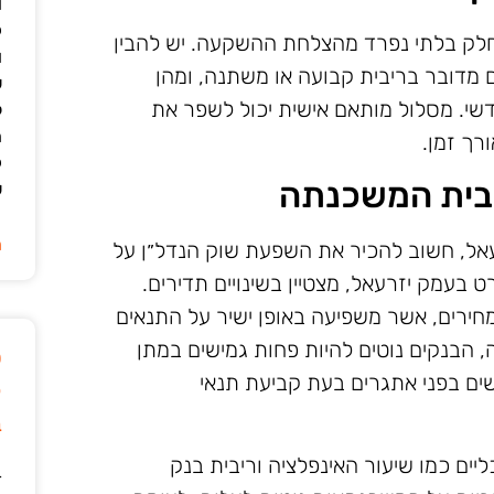
ו
ק
לק בלתי נפרד מהצלחת ההשקעה. יש להבין
ו
 מדובר בריבית קבועה או משתנה, ומהן
ש
י. מסלול מותאם אישית יכול לשפר את
ל
ה
רך זמן.
ק
יבית המשכנתה
ש
ה
אל, חשוב להכיר את השפעת שוק הנדל״ן על
 בעמק יזרעאל, מצטיין בשינויים תדירים.
מחירים, אשר משפיעה באופן ישיר על התנאים
 הבנקים נוטים להיות פחות גמישים במתן
ט
ים בפני אתגרים בעת קביעת תנאי
ק
ב
ים כמו שיעור האינפלציה וריבית בנק
ד