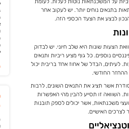
ביות על המשכנתאות נוטות לעלות. לעומת
ל
אות בתנאים נוחים יותר. יש לעקוב אחר
נ
ה
הנכון לבצע את הצעד הכספי הזה.
א
נות
ו
ה
מ
 הצעות שונות היא שלב חיוני. יש לבדוק
ל
ננסיים נוספים. כל גוף מציע ריביות ותנאים
ות. לעיתים, הבדל של אחוז אחד בריבית יכול
ה
ההחזר החודשי.
דרת אשר תציג את התנאים השונים, לרבות
ות. השוואה זו תסייע להבין מהי האפשרות
מ
ועצי משכנתאות, אשר יכולים לספק תובנות
ב
 לצרכים האישיים.
ר
טנציאליים
ו