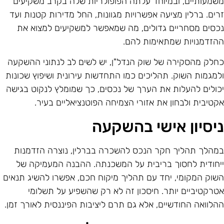
שמעותיים, ובמיוחד עלתה הפופולריות שלה בקרב משקיעים
רים. ברלין מציעה אפשרויות מגוונות, החל מדירות קטנות ועד
כסים מסחריים גדולים, מה שמאפשר למשקיעים למצוא את
הזדמנויות שמתאימות להם.
חלק מהסקירה של שוק הנדל"ן, יש לשים לב לנתוני ההשקעה
למגמות השוק. תהליכים כמו התחדשות עירונית ושיפוץ שכונות
כולים להעלות את הערך של נכסים, כך שמומלץ לנקוט בגישה
קטיבית ולבחון את אזורי הצמיחה הפוטנציאליים בעיר.
יסיון אישי בהשקעה
מהלך תהליך חקר הנכס להשכרה בברלין, נוצרה הזדמנות
יחודית לחסוך בריבית על המשכנתה. ההבנה המעמיקה של
שוק המקומי, יחד עם תהליך מיקוח חכם, אפשרו להשיג תנאים
טרקטיביים יותר. חיסכון זה לא רק שהשפיע על תשלומי
הלוואה החודשיים, אלא גם תרם ליציבות הפיננסית לאורך זמן.