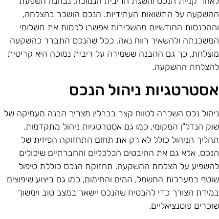
אחר קניית הנכס והשגת הריבית הנמוכה, נבחנה השפעת
השקעה על התשואות העתידיות. הנכס הושכר בהצלחה,
ההכנסות החודשיות מהשכירות אפשרו לכסות את תשלומי
משכנתה ולהשאיר רווח נאה. ככל שהנכס התברר כהשקעה
וצלחת, כך גם ההבנה ששמירה על ריבית נמוכה היא קריטית
הצלחת ההשקעה.
סטרטגיות ניהול הנכס
יהול נכס השכרה לטווח קצר בברלין מצריך הבנה מעמיקה של
וק הנדל"ן המקומי, כמו גם אסטרטגיות ניהול מתקדמות.
הליך הניהול כולל לא רק את תחום התחזוקה הפיזית של
נכס, אלא גם את ההיבטים הכלכליים והחברתיים שיכולים
השפיע על הצלחת ההשקעה. תחזוקת הנכס כוללת טיפול
וטף במערכות החשמל, המים והחימום, כמו גם ביצוע שיפוצים
מידת הצורך כדי להבטיח שהנכס יישאר במצב טוב וימשוך
וכרים פוטנציאליים.