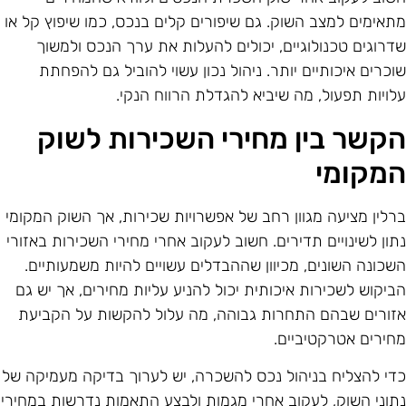
תאימים למצב השוק. גם שיפורים קלים בנכס, כמו שיפוץ קל או
דרוגים טכנולוגיים, יכולים להעלות את ערך הנכס ולמשוך
וכרים איכותיים יותר. ניהול נכון עשוי להוביל גם להפחתת
לויות תפעול, מה שיביא להגדלת הרווח הנקי.
קשר בין מחירי השכירות לשוק
מקומי
רלין מציעה מגוון רחב של אפשרויות שכירות, אך השוק המקומי
תון לשינויים תדירים. חשוב לעקוב אחרי מחירי השכירות באזורי
שכונה השונים, מכיוון שההבדלים עשויים להיות משמעותיים.
ביקוש לשכירות איכותית יכול להניע עליות מחירים, אך יש גם
זורים שבהם התחרות גבוהה, מה עלול להקשות על הקביעת
חירים אטרקטיביים.
די להצליח בניהול נכס להשכרה, יש לערוך בדיקה מעמיקה של
תוני השוק, לעקוב אחרי מגמות ולבצע התאמות נדרשות במחירי