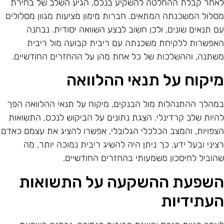
אחר קבלת ההחלטה להשקיע בנכס, הגיע השלב של בחירת
סלול המשכנתה המתאים. חברות מימון מציעות מגוון מסלולים
ם תנאים שונים, ולכן חשוב לבצע השוואה יסודית. נבחנה
אפשרות ללקיחת משכנתה עם ריבית קבועה מול ריבית
שתנה, וההשלכות של כל אחת מהן על ההחזרים החודשיים.
יקוח על תנאי ההלוואה
מהלך ההתנהלות מול הבנקים, מיקוח על תנאי ההלוואה הפך
היות שלב קרדינלי. הצגת נתונים על הביקוש לנכס, התשואות
צפויות, והמצב הכלכלי הגלובלי, אפשרו להציג את עצמם כאדם
ציני ובעל ידע. כך ניתן היה להשיג ריבית נמוכה יותר, מה
הוביל לחיסכון משמעותי בהחזרים החודשיים.
שפעת ההשקעה על התשואות
עתידיות