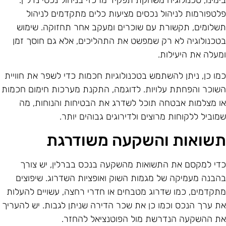
ימינו, טכנולוגיה משחקת תפקיד מרכזי בניהול נכסי נדל"ן.
לטפורמות לניהול נכסים מציעות כלים מתקדמים לניהול
שלומים, תקשורת עם שוכרים ומעקב אחר תחזוקה. שימוש
טכנולוגיה לא רק שמפשט את התהליכים, אלא גם חוסך זמן
מעלה את היעילות.
מו כן, ניתן להשתמש בטכנולוגיות חכמות כדי לשפר את חוויית
שוכר והפחתת עלויות. לדוגמה, התקנת מערכות חימום חכמות
ו מצלמות אבטחה תוכל לשדרג את הבטיחות והנוחות, מה
מוביל ללקוחות מרוצים ולדירוגים גבוהים יותר.
שואות והשקעה משודרגת
די למקסם את התשואות מהשקעה בנכס בברלין, יש צורך
הבנה מעמיקה של מגמות השוק ואופציות השדרוג. שיפוצים
תקדמים, כמו שדרוג מטבחים או חדרי רחצה, עשויים להעלות
ת ערך הנכס וכמו כן את שכר הדירה שניתן לגבות. יש להעריך
ת ההשקעה הנדרשת מול הפוטנציאל להחזר.