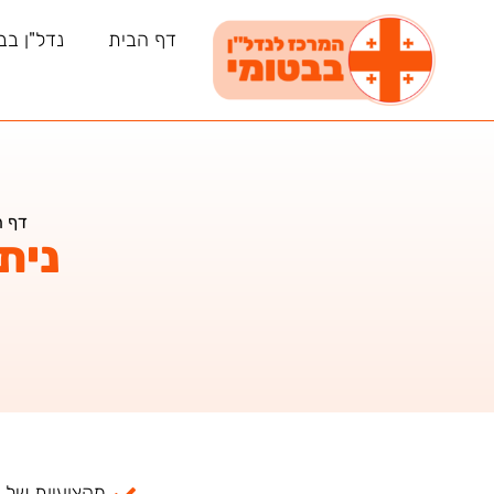
דף הבית
נדל"ן בב
דף ה
ניתו
מקצועיות של למעל