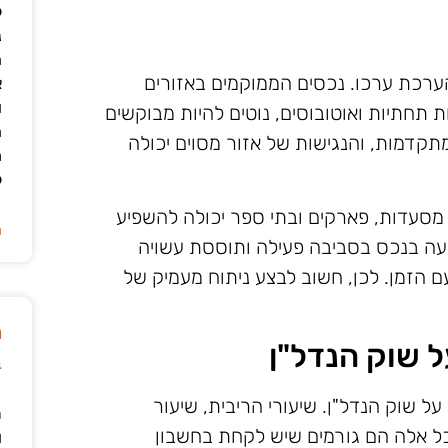
ל
נ
ה
ערכת ערכו. נכסים הממוקמים באזורים
א
ו
ת תחתיות ואוטובוסים, נוטים להיות מבוקשים
ה
קדמות, והנגישות של אזור מסוים יכולה
מ
ל
, מסעדות, פארקים ובתי ספר יכולה להשפיע
ה
עה בנכס בסביבה פעילה ותוססת עשויה
 הזמן. לכן, חשוב לבצע ניתוח מעמיק של
מ
 שוק הנדל"ן
ב
ל שוק הנדל"ן. שיעורי הריבית, שיעור
ר
ל אלה הם גורמים שיש לקחת בחשבון
ו