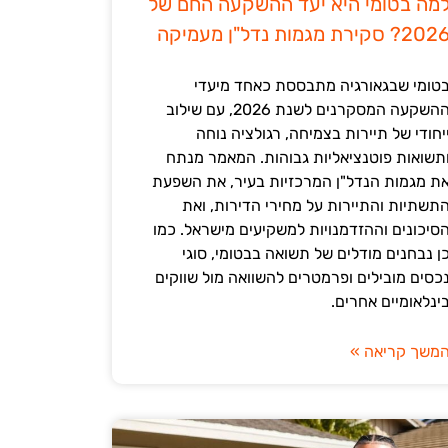
מה בטומי היא יעד ההשקעה החם של
202? סקירת מגמות נדל"ן מעמיקה
טומי שבגאורגיה מתבססת כאחד מיעדי
ההשקעה המסקרנים לשנת 2026, עם שילוב
יחודי של תיירות בצמיחה, רגולציה נוחה
תשואות פוטנציאליות גבוהות. המאמר מנתח
ת מגמות הנדל"ן המרכזיות בעיר, את השפעת
תשתיות והתיירות על מחירי הדירות, ואת
סיכונים וההזדמנויות למשקיעים מישראל. כמו
ן נבחנים מודלים של תשואה בבטומי, סוגי
כסים מובילים ופרמטרים להשוואה מול שווקים
ינלאומיים אחרים.
משך קריאה »