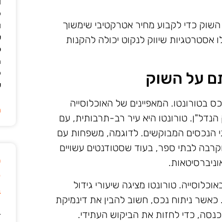
ו
ק
השוק כדי לקבוע מחיר אטרקטיבי שימשוך
ו
ש
לו אסטרטגיות שיווק לנקוט יכולה להקנות
ל
ה
ק
תם על השוק
ש
כס בטורונטו. המאפיינים של האוכלוסייה
ה
נדל"ן. טורונטו היא עיר רב-תרבותית, עם
גי הנכסים המבוקשים. לדוגמה, משפחות עם
וקרבה לבתי ספר, בעוד שסטודנטים עשויים
ט
וניברסיטאות.
ק
וכלוסייה. טורונטו מציגה שיעורי גידול
ב
 כאשר ניתוח נכס, חשוב להבין את דינמיקת
כנסה, כדי לחזות את הביקוש העתידי.
ד