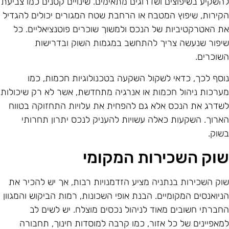
השקיע בשיפוצים ושדרוגים מתאימים. שינויים קטנים כמו צביעת
קירות, שיפוץ המטבח או הרחבת שטח המגורים יכולים להגדיל
ת האטרקטיביות של הנכס ולמשוך שוכרים פוטנציאליים. כל
יפור שנעשה צריך להתחשב במגמות השוק ובדרישות
שוכרים.
וסף לכך, כדאי לשקול השקעה בטכנולוגיות חכמות, כמו
ערכות ניהול חכמות או אנרגיה מתחדשת, אשר לא רק שיכולות
שדרג את הנכס אלא גם להפחית את עלויות התחזוקה בטווח
ארוך. השקעות כאלה עשויות להעניק לנכס יתרון תחרותי
שוק.
וק השכירות המקומי
וק השכירות בנתניה מציע הזדמנויות רבות, אך יש להכיר את
ניואנסים המקומיים. הבנת אופי השכונות, רמות הביקוש והמגוון
חברתי חשובים מאוד לניהול נכסים מוצלח. יש לשים לב
מאפיינים של כל אזור, כמו קרבה למוסדות חינוך, תחבורה