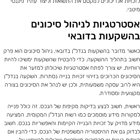
זכויות אלו יכולים למקסם את התשואות וליצור עתיד פיננסי
יטבי.
סטרטגיות לניהול סיכונים
השקעות בדובאי
אשר מדובר בהשקעות בנדל"ן בדובאי, ניהול סיכונים הוא פרק
שוב בתהליך ההשקעה. כדי להבטיח שהשקעות ימשיכו להיות
ווחיות, יש צורך לפתח אסטרטגיות שיכולתן למזער את
סיכונים הכרוכים בזיהוי זכויות בנייה נסתרות. השקעה בנדל"ן
יא לרוב עסקה משמעותית, ולכן יש לנהל את הסיכונים בצורה
קצועית ומסודרת.
אשית, חשוב לבצע בדיקות מקיפות של הנכס. זה כולל פנייה
מקורות מידע מוסמכים כמו רשות הנדל"ן המקומית, המציעה
ידע מדויק על זכויות הבנייה הקיימות והאפשריות בנכס. חשוב
בדוק גם את ההיסטוריה המשפטית של הנכס, כדי להבין אם
יימות בעיות או סכסוכים משפטיים שיכולים להשפיע על