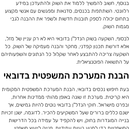
נוסף, חשוב להמשיך ללמוד את השוק ולהתעדכן במידע
לוונטי. השתתפות בכנסים, סדנאות ומפגשים עם אנשי מקצוע
תחום יכולה לספק תובנות חדשות ולשפר את ההבנה לגבי
גמות השוק.
בסוף, השקעה בשוק הנדל"ן בדובאי היא לא רק עניין של מזל,
לא דורשת תכנון קפדני, מחקר והבנה מעמיקה של השוק. כל
שקעה צריכה להתבצע לאחר שקלול כל הנתונים והשפעותיהם
ל התשואה הפוטנציאלית.
בנת המערכת המשפטית בדובאי
עת חיפוש נכסים בדובאי, הבנת המערכת המשפטית המקומית
יא קריטית. מערכת זו שונה באופן מהותי ממדינות אחרות,
בפרט מישראל. חוקי הנדל"ן בדובאי נוטים להיות גמישים, אך
שנם כללים ברורים שעל המשקיעים להכיר. לדוגמה, ישנן זכויות
נייה המוגדרות בחוק, ויש להקפיד על עמידה בכל הדרישות
משפטיות כדי למנוע בעיות עתידיות. פנייה לייעוץ משפטי