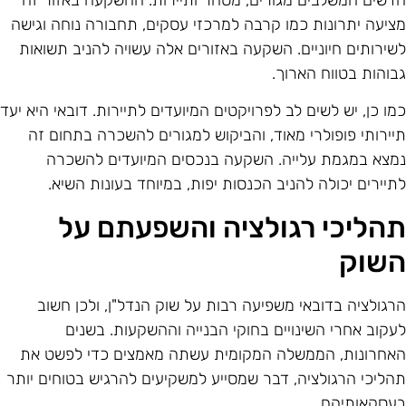
דשים המשלבים מגורים, מסחר ותיירות. ההשקעה באזור זה
ציעה יתרונות כמו קרבה למרכזי עסקים, תחבורה נוחה וגישה
שירותים חיוניים. השקעה באזורים אלה עשויה להניב תשואות
בוהות בטווח הארוך.
מו כן, יש לשים לב לפרויקטים המיועדים לתיירות. דובאי היא יעד
יירותי פופולרי מאוד, והביקוש למגורים להשכרה בתחום זה
מצא במגמת עלייה. השקעה בנכסים המיועדים להשכרה
תיירים יכולה להניב הכנסות יפות, במיוחד בעונות השיא.
הליכי רגולציה והשפעתם על
שוק
רגולציה בדובאי משפיעה רבות על שוק הנדל"ן, ולכן חשוב
עקוב אחרי השינויים בחוקי הבנייה וההשקעות. בשנים
אחרונות, הממשלה המקומית עשתה מאמצים כדי לפשט את
הליכי הרגולציה, דבר שמסייע למשקיעים להרגיש בטוחים יותר
עסקאותיהם.