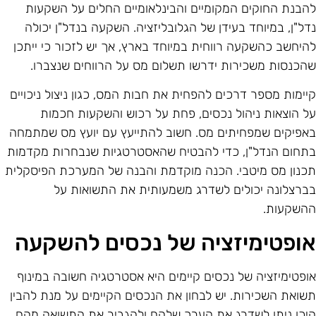
הבנת החוקים המקומיים והבינלאומיים החלים על השקעות
דל"ן, במיוחד בעידן של הגלובליזציה. השקעה בנדל"ן יכולה
היחשב כהשקעה רווחית במיוחד בארץ, אך יש לזכור כי ייתכן
הכנסות משכירות ידרשו תשלום מס על הרווחים שנצברו.
יימות מספר דרכים להפחית את חבות המס, כגון ניצול ניכויים
ל הוצאות ניהול נכסים, פחת על רכוש והשקעות חכמות
אפיקים שמפחיתים מס. חשוב להתייעץ עם יועץ מס שמתמחה
תחום הנדל"ן, כדי להבטיח שהאסטרטגיות שנבחרות מקדמות
כנון מס מיטבי. הכנה מוקדמת והבנה של המערכת הפיסקלית
ברצלונה יכולים לשדרג משמעותית את התשואות על
השקעות.
ופטימיזציה של נכסים להשקעה
ופטימיזציה של נכסים קיימים היא אסטרטגיה חשובה במינוף
שואת השכירות. יש לבחון את הנכסים הקיימים על מנת להבין
יכן ניתן לשדרג את הערך שלהם ולהגביר את התשואה מהם.