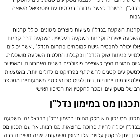
נדל"ן, במיוחד כאשר מדובר בנכסים עם פוטנציאל תשואה
בוה.
רנות השקעה בנדל"ן מציעות מוצרים מגוונים, כולל קרנות
שקעה ישירות וקרנות השקעה בעקיפין. השקעה דרך קרנות
לו יכולה להבטיח גישה למומחים בתחום הנדל"ן, אשר יכולים
סייע בניתוח שוק הנדל"ן ובקבלת החלטות השקעה מושכלות.
יוס המונים הפך לאופציה פופולרית בשנים האחרונות, ומאפשר
משקיעים קטנים להשתתף בפרויקטים גדולים יותר. באמצעות
לטפורמות ייחודיות, ניתן לגייס סכומי כסף משמעותיים ממספר
ב של משקיעים, ומכך להקטין את הסיכון האישי.
כנון מס במימון נדל"ן
כנון מס נכון הוא חלק מהותי במימון נדל"ן בברצלונה. השקעה
נדל"ן יכולה להיות כרוכה בהוצאות מס רבות, אך עם תכנון מס
כון ניתן להקטין עלויות אלו באופן משמעותי. ישנה חשיבות רבה