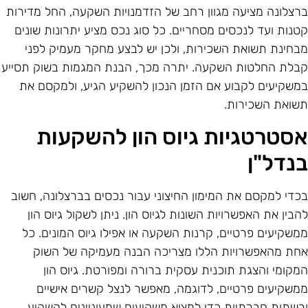
רצלונה מציעה מגוון רחב של הזדמנויות השקעה, החל מדירות
טנות ועד לנכסים מסחריים. כל סוג נכס מציע יתרונות שונים
בחינת תשואת השכירות, ולכן יש לבצע מחקר מעמיק לפני
בלת החלטות השקעה. יתרה מכך, הבנת המגמות בשוק תסייע
משקיעים לקבוע אם הזמן הנכון להשקיע הגיע, ולמקסם את
שואת השכירות.
סטרטגיות גיוס הון להשקעות
נדל"ן
כדי למקסם את המימון החיצוני עבור נכסים בברצלונה, חשוב
הבין את האפשרויות השונות לגיוס הון. ניתן לשקול גיוס הון
משקיעים פרטיים, קרנות השקעה או אפילו גיוס המונים. כל
חת מהאפשרויות הללו מצריכה הבנה מעמיקה של השוק
מקומי והצגת תוכנית עסקית ברורה ומפורטת. גיוס הון
משקיעים פרטיים, לדוגמה, מאפשר לנצל קשרים אישיים
רשתות חברתיות כדי למצוא משקיעים שמעוניינים להשקיע