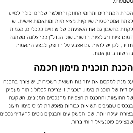
שמעותי.
כרת המתחרים ותחומי החוזק והחולשה שלהם יכולה לסייע
פתח אסטרטגיות שיווקיות מציאותיות ומותאמות אישית. יש
קחת בחשבון גם את השפעתם של שינויים כלכליים, מגמות
מוגרפיות ורגולציות חדשות. שוק הנדל"ן בברצלונה משתנה
דיר, ולכן יש להיות עם אצבע על הדופק ולבצע התאמות
דרשות בזמן אמת.
כנת תוכנית מימון חכמה
ל מנת למקסם את יתרונות תשואת השכירות, יש צורך בהכנה
סודית של תוכנית מימון. תוכנית זו צריכה לכלול ניתוח מעמיק
ל ההוצאות וההכנסות הצפויות מהנכסים המניבים. השקעה
נכסים שמניבים תשואות גבוהות מאפשרת לגייס מימון חיצוני
צורה יעילה יותר, שכן המשקיעים והבנקים נוטים להעדיף נכסים
מציגים פוטנציאל רווחי ברור.