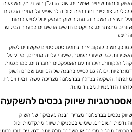
שוק ולזהות שינויים אפשריים. שוק הנדל"ן הוא דינמי, והשפעות
לכליות, פוליטיות וחברתיות יכולות להשפיע על מחירי הנכסים
על תשואות השכירות. מחקר שוק מעמיק יכול לסייע לזהות
זורים מתפתחים, פרויקטים חדשים או שינויים במערך הביקוש
ההיצע.
מו כן, חשוב לעקוב אחר נתונים סטטיסטיים שקשורים לשוק
שכירות, כמו שיעורי תפוסה, שיעורי עליית מחירים, ומידע על
הל הלקוחות. היכרות עם האספקטים החברתיים, כמו מגמות
מוגרפיות, יכולה גם לסייע בהבנה של הכיוונים שבהם השוק
תפתח. השקעה בנדל"ן בברצלונה מצריכה גישה יזמית ויכולת
זהות הזדמנויות מבעוד מועד.
סטרטגיות שיווק נכסים להשקעה
יווק נכסים בברצלונה מצריך הבנה מעמיקה של השוק
העדפות השוכרים. שימוש בטכניקות שיווק מתקדמות יכול
הבטיח תהליך מכירה או השכרה חלק יותר. דגש על תוכן חזותי