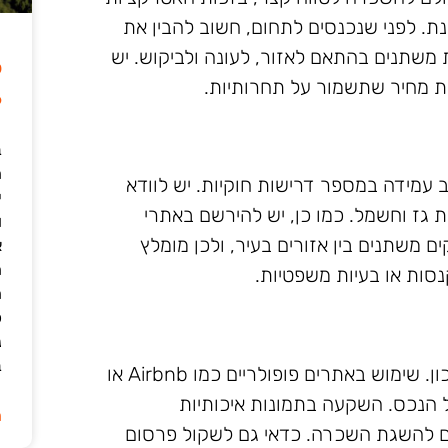
ת. לפני שנכנסים לתחום, חשוב להבין את
 משתנים בהתאם לאזור, לעונה ולביקוש. יש
ל
ת מחיר שתשמור על תחרותיות.
6
ב
ב עמידה במספר דרישות חוקיות. יש לוודא
י
 גז וחשמל. כמו כן, יש להירשם באתרי
ו
ם משתנים בין אזורים בעיר, ולכן מומלץ
א
ה
סות או בעיות משפטיות.
ה
כ
נ
ב
כדי למשוך אורחים, יש צורך בתכנון שיווקי נכון. שימוש באתרים פופולריים כמו Airbnb או
יפה של הנכס. השקעה בתמונות איכותיות
ה
ים להשגת השכרה. כדאי גם לשקול פרסום