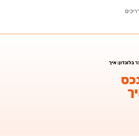
ריכים
בלונדון: איך
כס
יך