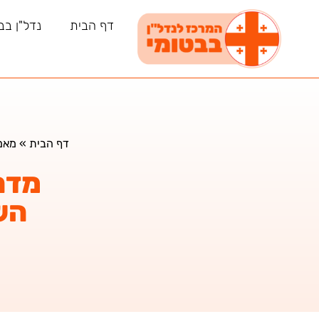
דף הבית
נדל"ן בב
דף הבית
»
מאמ
מדר
השכ