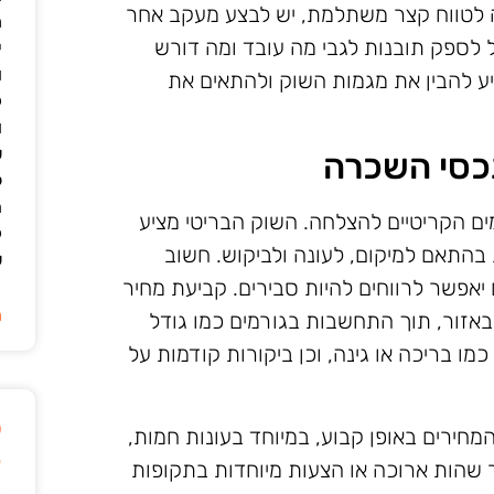
טווח קצר משתלמת, יש לבצע מעקב אחר
מ
ול לספק תובנות לגבי מה עובד ומה דורש
י
ו
ייע להבין את מגמות השוק ולהתאים את
ק
ו
ש
כסי השכרה
ל
ה
ם הקריטיים להצלחה. השוק הבריטי מציע
ק
 בהתאם למיקום, לעונה ולביקוש. חשוב
ש
יאפשר לרווחים להיות סבירים. קביעת מחיר
ה
אזור, תוך התחשבות בגורמים כמו גודל
ו בריכה או גינה, וכן ביקורות קודמות על
ט
חירים באופן קבוע, במיוחד בעונות חמות,
ק
ר שהות ארוכה או הצעות מיוחדות בתקופות