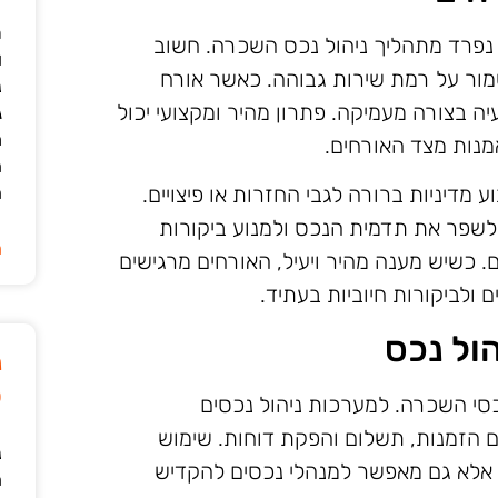
ר
י נפרד מתהליך ניהול נכס השכרה. חשוב
ו
מור על רמת שירות גבוהה. כאשר אורח
נ
יה בצורה מעמיקה. פתרון מהיר ומקצועי יכול
ג
מ
אמנות מצד האורחים.
ה
מדיניות ברורה לגבי החזרות או פיצויים.
ה
לשפר את תדמית הנכס ולמנוע ביקורות
ה
. כשיש מענה מהיר ויעיל, האורחים מרגישים
ולביקורות חיוביות בעתיד.
ול נכס
נ
ט
סי השכרה. למערכות ניהול נכסים
ם הזמנות, תשלום והפקת דוחות. שימוש
נ
, אלא גם מאפשר למנהלי נכסים להקדיש
ה