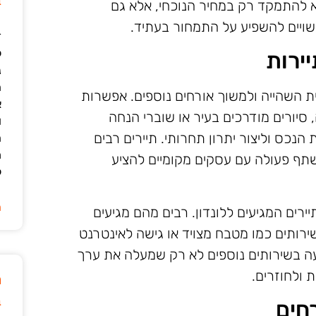
ב
 להתמקד רק במחיר הנוכחי, אלא גם
שויים להשפיע על התמחור בעתיד.
ד
ל
יירות
נ
ה
ת השהייה ולמשוך אורחים נוספים. אפשרות
א
סיורים מודרכים בעיר או שוברי הנחה
ו
נכס וליצור יתרון תחרותי. תיירים רבים
ה
מ
לשתף פעולה עם עסקים מקומיים להציע
ל
ה
רים המגיעים ללונדון. רבים מהם מגיעים
רותים כמו מטבח מצויד או גישה לאינטרנט
עה בשירותים נוספים לא רק שמעלה את ערך
ת ולחוזרים.
מ
ב
חים