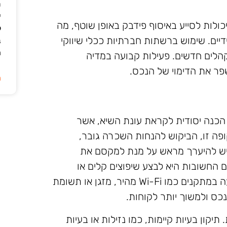
ת
י
יכולות לסייע באיסוף פידבק באופן שוטף, מה
ל
ידיים. שימוש ברשתות חברתיות ככלי שיווקי
ב
ה
קהלים חדשים. פעילות קבועה במדיה
פר את הדימוי של הנכס.
ה
 הכנה יסודית לקראת עונת השיא, אשר
פה זו, הביקוש להנחות השכרה גובר,
 יש להיערך מראש על מנת למקסם את
החשובות היא לבצע שיפוצים קלים או
שדרוגים שישפרו את חוויית האורחים. השקעה במתקנים כמו Wi-Fi מהיר, מזגן או תשומת
נכס ולמשוך יותר לקוחות.
יקון בעיות קיימות, כמו נזילות או בעיות