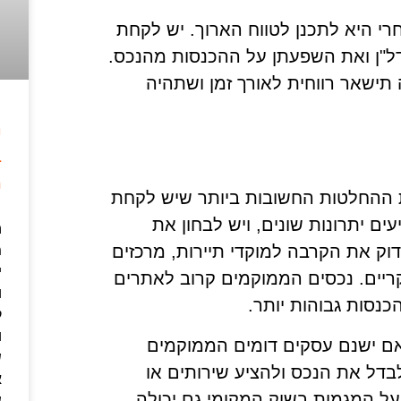
י היא לתכנן לטווח הארוך. יש לקחת
ל"ן ואת השפעתן על ההכנסות מהנכס.
 תישאר רווחית לאורך זמן ושתהיה
ה
ב
מ
 ההחלטות החשובות ביותר שיש לקחת
ים יתרונות שונים, ויש לבחון את
ה
וק את הקרבה למוקדי תיירות, מרכזים
מ
י
קריים. נכסים הממוקמים קרוב לאתרים
ו
הכנסות גבוהות יותר.
ק
ו
אם ישנם עסקים דומים הממוקמים
ש
לבדל את הנכס ולהציע שירותים או
א
 על המגמות בשוק המקומי גם יכולה
ש