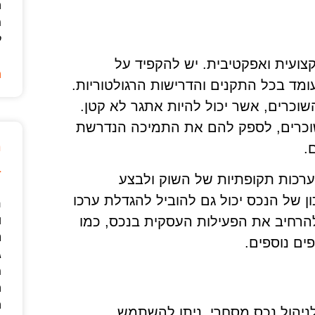
ה
מ
ל
צועית ואפקטיבית. יש להקפיד על
ה
ומד בכל התקנים והדרישות הרגולטוריות.
וכרים, אשר יכול להיות אתגר לא קטן.
וכרים, לספק להם את התמיכה הנדרשת
מ
.
ב
הערכות תקופתיות של השוק ולבצע
ן של הנכס יכול גם להוביל להגדלת ערכו
ר
הרחיב את הפעילות העסקית בנכס, כמו
ו
נ
ים נוספים.
ג
מ
ה
ה
 לניהול נכס מסחרי. ניתן להשתמש