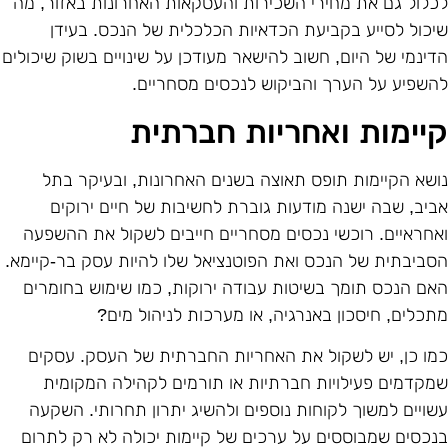
כלול גם את מחירי השכירות והעסקאות האחרונות באזור, מה
יכול לסייע בקביעת הכדאיות הכלכלית של הנכס. בעידן
דינמי של היום, חשוב להישאר מעודכן על שינויים בשוק שיכולים
השפיע על הערך והביקוש לנכסים מסחריים.
יימות ואחריות חברתית
ושא הקיימות תופס תאוצה בשנים האחרונות, ובעיקר בתל
ביב, שבה ישנה מודעות גוברת לחשיבות של חיים ירוקים
אחראיים. רוכשי נכסים מסחריים חייבים לשקול את ההשפעה
סביבתית של הנכס ואת הפוטנציאל שלו להיות עסק בר-קיימא.
אם הנכס תומך בשיטות עבודה ירוקות, כמו שימוש בחומרים
תכלים, חיסכון באנרגיה, או מערכות לניהול מים?
מו כן, יש לשקול את האחריות החברתית של העסק. עסקים
מקדמים פעילויות חברתיות או תורמים לקהילה המקומית
שויים למשוך לקוחות נוספים ולהשיג יתרון תחרותי. השקעה
נכסים שמבוססים על ערכים של קיימות יכולה לא רק לתרום