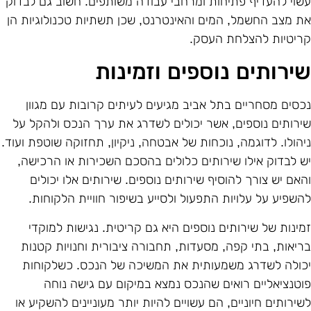
שוי להעדיף פתיחות ומרחבי עבודה משותפים. חשוב גם לבדוק
ת מצב החשמל, המים והאינטרנט, שכן תשתיות טכנולוגיות הן
ריטיות להצלחת העסק.
ירותים נוספים וזמינות
כסים מסחריים בתל אביב מגיעים לעיתים קרובות עם מגוון
ירותים נוספים, אשר יכולים לשדרג את ערך הנכס ולהקל על
יהולו. לדוגמה, נוכחות של אבטחה, ניקיון, תחזוקה שוטפת ועוד.
ש לבדוק אילו שירותים כלולים בהסכם השכירות או הרכישה,
האם יש צורך להוסיף שירותים נוספים. שירותים אלו יכולים
השפיע על עלויות התפעול ולסייע בשיפור חוויית הלקוחות.
מינות של שירותים נוספים היא גם קריטית. נגישות למוקדי
ריאות, בתי קפה, מסעדות, תחבורה ציבורית וחנויות קטנות
כולה לשדרג משמעותית את המשיכה של הנכס. כשלקוחות
וטנציאליים רואים שהנכס נמצא במיקום עם גישה נוחה
שירותים חיוניים, הם עשויים להיות יותר מעוניינים להשקיע או