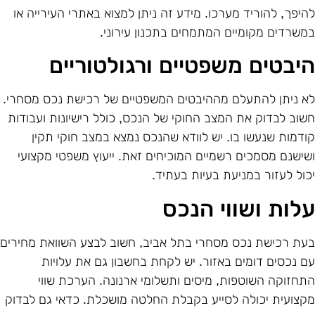
היפך, להוריד מערכו. מידע זה ניתן למצוא באתרי העירייה או
משרדים מקומיים המתמחים בתכנון עירוני.
יבטים משפטיים ורגולטוריים
א ניתן להתעלם מההיבטים המשפטיים של רכישת נכס מסחרי.
שוב לבדוק את המצב החוקי של הנכס, כולל רישיונות ועבודות
ודמות שנעשו בו. יש לוודא שהנכס נמצא במצב חוקי תקין
שישנם מסמכים רשמיים המוכיחים זאת. ייעוץ משפטי מקצועי
כול לעזור במניעת בעיות בעתיד.
לות ושווי הנכס
עת רכישת נכס מסחרי בתל אביב, חשוב לבצע השוואת מחירים
ם נכסים דומים באזור. יש לקחת בחשבון גם את עלויות
תחזוקה השוטפות, מיסים ותשלומי ארנונה. הערכת שווי
קצועית יכולה לסייע בקבלת החלטה מושכלת. כדאי גם לבדוק