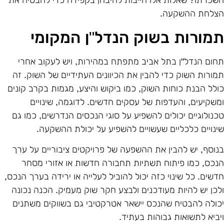
שכרתו? שאלות אלו חייבות להיבחן בקפידה כדי להבטיח את
צלחת ההשקעה.
מורות בשוק הנדל"ן המקומי
חום הנדל"ן בתל אביב מתפתח במהירות, ויש לעקוב אחרי
מורות השוק כדי להבין את הכיוונים העתידיים של השוק. זה
ולל הבנת כוחות השוק, כמו ביקוש והיצע, מגמות בקרב קונים
משקיעים, והעדפות של עסקים חדשים. לדוגמה, שינויים
כנולוגיים יכולים להשפיע על סוגי הנכסים הנדרשים, כמו גם
ינויים כלכליים שעשויים להשפיע על יכולת ההשקעה.
נוסף, יש להבין את ההשפעה של פרויקטים ציבוריים על ערך
נכס, כמו פיתוח תשתיות תחבורה חדשות או אזורי מסחר
דשים. כל שינוי כזה יכול להוביל לעלייה או ירידה בערך הנכס,
לכן יש להיות מעודכנים ולבצע חקר שוק מעמיק. הכנה נכונה
כולה להבטיח שהנכס יישאר אטרקטיבי גם בשווקים משתנים
יביא לתשואות גבוהות בעתיד.