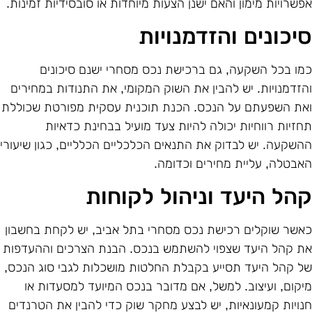
פשרויות מימון והאם ישנן הצעות מיוחדות או סובסידיות זמינות.
יכונים והזדמנויות
מו בכל השקעה, גם ברכישת נכס מסחרי ישנם סיכונים
הזדמנויות. יש להבין את השוק המקומי, את התנודות במחירים
את השפעתם על הנכס. הכנת תוכנית עסקית מפורטת שכוללת
חזיות רווחיות יכולה להיות צעד מועיל בבחינת כדאיות
השקעה. יש לבדוק את התנאים הכלכליים הכלליים, כגון שיעורי
אבטלה, עליית מחירים וכדומה.
הל היעד וניהול לקוחות
אשר שוקלים רכישת נכס מסחרי בתל אביב, יש לקחת בחשבון
ת קהל היעד שצפוי להשתמש בנכס. הבנת הצרכים וההעדפות
ל קהל היעד תסייע בקבלת החלטות מושכלות לגבי סוג הנכס,
יקום, ועיצוב. למשל, אם מדובר בנכס המיועד למסעדות או
נויות קמעונאיות, יש לבצע מחקר שוק כדי להבין את הטרנדים