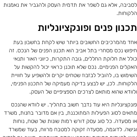
סביבה, אלא גם לשפר את תדמית העסק ולהגביר את נאמנות
לקוחות.
כנון פנים ופונקציונליות
חד מהמרכיבים החשובים ביותר שיש לקחת בחשבון בעת
יפוש נכס מסחרי בתל אביב הוא תכנון הפנים של הנכס. זה
ולל את חלוקת החללים, גובה התקרות, כיווני האור ותנאי
אקלים הפנימיים. נכס שלא תוכנן כראוי יכול להקשות על
שימוש בו, להוביל לבזבוז שטחים יקרים ולהשפיע על חוויית
לקוחות. לכן, יש לבצע בדיקה מעמיקה של התכנון הפנימי,
לוודא שהוא מותאם לצרכים הספציפיים של העסק.
ונקציונליות היא עוד נדבך חשוב בתהליך. יש לוודא שהנכס
תאים לסוג הפעילות המתוכננת, בין אם מדובר בחנות, משרד
ו מסעדה. כל סוג עסק דורש רמות שונות של שטח, נוחות
גישה. לדוגמה, מסעדה זקוקה למטבח מרווח, בעוד שמשרד