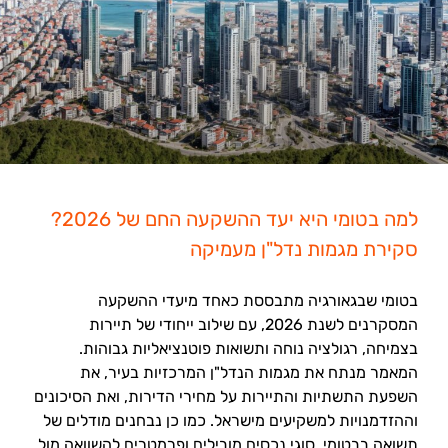
למה בטומי היא יעד ההשקעה החם של 2026?
סקירת מגמות נדל"ן מעמיקה
בטומי שבגאורגיה מתבססת כאחד מיעדי ההשקעה
המסקרנים לשנת 2026, עם שילוב ייחודי של תיירות
בצמיחה, רגולציה נוחה ותשואות פוטנציאליות גבוהות.
המאמר מנתח את מגמות הנדל"ן המרכזיות בעיר, את
השפעת התשתיות והתיירות על מחירי הדירות, ואת הסיכונים
וההזדמנויות למשקיעים מישראל. כמו כן נבחנים מודלים של
תשואה בבטומי, סוגי נכסים מובילים ופרמטרים להשוואה מול