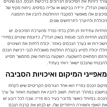
ורך לזהות את הסיכונים הכרוכים ברכישת הנכס, כגון שינויים
שוק הנדל"ן, ירידה בביקוש או עלייה במיסים. ניתוח מקיף של
יכונים אלו מאפשר למקבלי ההחלטות להבין את התמונה
כוללת ולהיערך לתרחישים שונים.
חזיות עתידיות הן חלק בלתי נפרד מהערכת הסיכונים. יש
בצע תחזיות לגבי מגמות בשוק הנדל"ן, כדוגמת שינויים במחירי
שכירות או בערך הנכסים באזור. יכולת לחזות את השינויים
ללו יכולה לסייע בקבלת החלטות מושכלות לגבי רכישת הנכס
הזמן המתאים להשקעה. השקעה בניתוח שוק מתמשך תסייע
הבטיח שהנכס יישאר רווחי בעתיד.
אפייני המיקום ואיכויות הסביבה
יקום הנכס בפריז הוא אחד הגורמים הקריטיים שיש לקחת
חשבון במהלך הניתוח. חשוב להבין את השפעת האזור על ערך
נכס, במיוחד כאשר מדובר בעיר כמו פריז, שבה לכל רובע יש
ת האופי והאווירה הייחודיים שלו. יש לבחון את קרבת הנכס