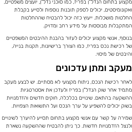
קצוע בתחום הנדל"ן בפריז, כמו סוכני נדל"ן, יועצים משפטיים,
אקונומיסטים, יכולים לספק תובנות נוספות ולסייע בקבלת
חלטות מושכלות. ייעוץ כזה יכול להבטיח שההחלטות
מתקבלות מבוססות על מידע רחב ומדויק.
נוסף, אנשי מקצוע יכולים לעזור בהבנת ההיבטים המשפטיים
ל רכישת נכס בפריז, כמו הצורך ברישיונות, תקנות בנייה,
היבטים של מיסוי.
עקב ומתן עדכונים
אחר רכישת הנכס, ניתוח מקצועי לא מסתיים. יש לבצע מעקב
תמיד אחר שוק הנדל"ן בפריז ולעדכן את אסטרטגיות
השקעה בהתאם. שינויים בכלכלה, חוקים חדשים והזדמנויות
שוק יכולים להשפיע על ערך הנכס ועל התשואות הצפויות.
מירה על קשר עם אנשי מקצוע בתחום תסייע להיערך לשינויים
לנצל הזדמנויות חדשות. כך ניתן להבטיח שההשקעה נשארת