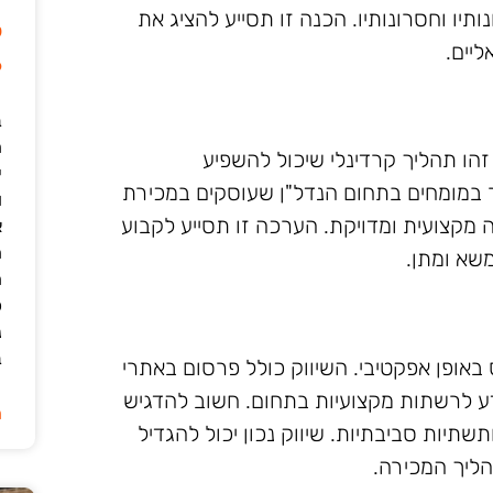
תיו וחסרונותיו. הכנה זו תסייע להציג את
ל
יים.
6
ב
הו תהליך קרדינלי שיכול להשפיע
י
 במומחים בתחום הנדל"ן שעוסקים במכירת
ו
מקצועית ומדויקת. הערכה זו תסייע לקבוע
א
ה
שא ומתן.
ה
כ
נ
ב
באופן אפקטיבי. השיווק כולל פרסום באתרי
דע לרשתות מקצועיות בתחום. חשוב להדגיש
ה
תשתיות סביבתיות. שיווק נכון יכול להגדיל
הליך המכירה.