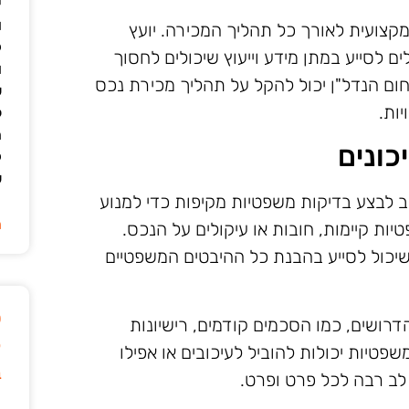
י
ו
קצועית לאורך כל תהליך המכירה. יועץ
ק
ים לסייע במתן מידע וייעוץ שיכולים לחסוך
ו
ום הנדל"ן יכול להקל על תהליך מכירת נכס
ש
ות.
ל
ה
כונים
ק
ש
 לבצע בדיקות משפטיות מקיפות כדי למנוע
ה
יות קיימות, חובות או עיקולים על הנכס.
שיכול לסייע בהבנת כל ההיבטים המשפטיים
ט
רושים, כמו הסכמים קודמים, רישיונות
ק
שפטיות יכולות להוביל לעיכובים או אפילו
ב
לב רבה לכל פרט ופרט.