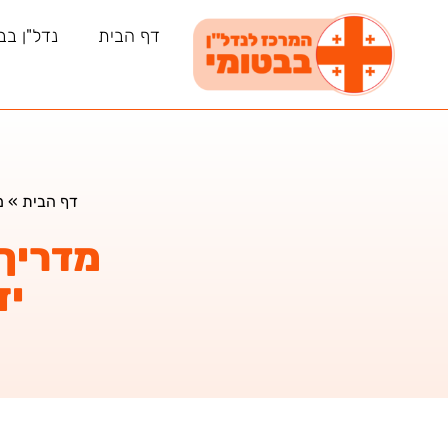
דף הבית
נדל"ן בב
דף הבית
»
מ
מדריך 
יז