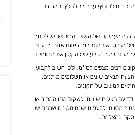
ו
לה יכולים להוסיף ערך רב להליך המכירה.
נ
ג
מ
ה
הבנה מעמיקה של השוק והביקוש. יש לקחת
ה
 של הנכס ואת התחרות באותו אזור. תמחור
שתמחור נמוך מדי עשוי להקטין את הרווחים.
ה
ונים רבים מצפים למו"מ, ולכן חשוב לקבוע
הצעת תנאים שונים או תשלומים מותנים.
התאם למשוב של הקונים.
נ
ט
דד עם הצעות שונות ולשקול מהו המחיר או
מחיר מסוים, לפעמים ישנם מקרים שבהם יש
נ
עסקה בהצלחה.
ה
ת
י