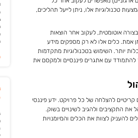
ת ERP (תכנון משאבים ארגוניים) מאפשרים לעקוב אחר כל
ו
עות טכנולוגיות אלו, ניתן לייעל תהליכים,
נ
ג
מ
צורה אוטומטית, לעקוב אחר הוצאות
ה
ן אמת. כלים אלו לא רק מספקים מידע
ה
ות יותר. השימוש בטכנולוגיות מתקדמות
ה
 להתמודד עם אתגרים פיננסיים ולמקסם את
ול
נ
ט
קריטיים להצלחה של כל פרויקט. ידע פיננסי
 את התקציבים ולהגיב לשינויים בשוק.
נ
ים להעניק לצוות את הכלים והמיומנויות
ה
ת
י