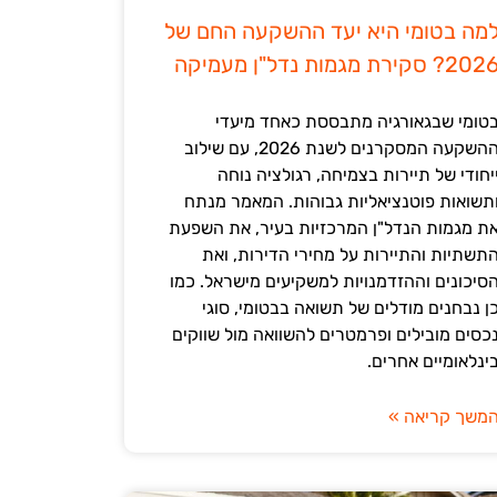
מה בטומי היא יעד ההשקעה החם של
202? סקירת מגמות נדל"ן מעמיקה
טומי שבגאורגיה מתבססת כאחד מיעדי
ההשקעה המסקרנים לשנת 2026, עם שילוב
יחודי של תיירות בצמיחה, רגולציה נוחה
תשואות פוטנציאליות גבוהות. המאמר מנתח
ת מגמות הנדל"ן המרכזיות בעיר, את השפעת
תשתיות והתיירות על מחירי הדירות, ואת
סיכונים וההזדמנויות למשקיעים מישראל. כמו
ן נבחנים מודלים של תשואה בבטומי, סוגי
כסים מובילים ופרמטרים להשוואה מול שווקים
ינלאומיים אחרים.
משך קריאה »