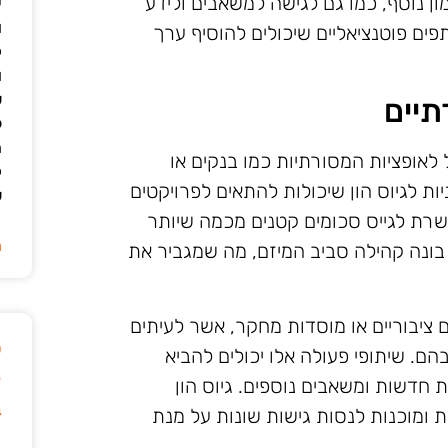
ון נוסף, כמו גם לגישה למשאבים ולידע
י
ו
ים פוטנציאליים שיכולים להוסיף ערך
ק
ו
ש
תיים
ל
ה
ל לאופציות המסורתיות כמו בנקים או
ק
ת לגיוס הון שיכולות להתאים לפרויקטים
ש
פשרת לגייס סכומים קטנים מכמה שיותר
ה
 בונה קהילה סביב המיזם, מה שמגביר את
 ציבוריים או מוסדות מחקר, אשר לעיתים
ט
ם. שיתופי פעולה אלו יכולים להביא
ק
ת חדשות ומשאבים נוספים. גיוס הון
ב
 ומוכנות לנסות גישות שונות על מנת