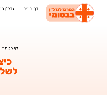
דף הבית
נדל"ן בב
דף הבית
»
מ
כיצ
לשלי