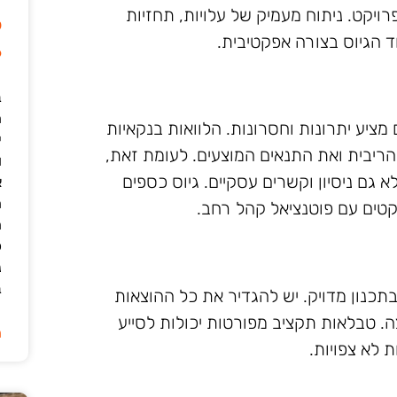
יקט. ניתוח מעמיק של עלויות, תחזיות
ל
ד הגיוס בצורה אפקטיבית.
6
ב
מציע יתרונות וחסרונות. הלוואות בנקאיות
י
 הריבית ואת התנאים המוצעים. לעומת זאת,
ו
א גם ניסיון וקשרים עסקיים. גיוס כספים
א
ה
טים עם פוטנציאל קהל רחב.
ה
כ
נ
ב
כנון מדויק. יש להגדיר את כל ההוצאות
צה. טבלאות תקציב מפורטות יכולות לסייע
ה
 לא צפויות.