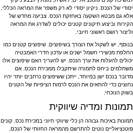
משיכת קונים פוטנציאליים. ראשית, מומלץ לבצע ניקיון
סודי של הנכס. ניקיון יסודי לא רק משפר את המראה הכללי,
לא גם מבטא השקעה באחזקת הנכס. צביעה מחדש של
קירות וביצוע תיקונים קטנים יכולים לשדרג את המראה
ליצור רושם ראשוני חיובי.
נוסף, יש לשקול את הצורך בשיפוצים. שיפוצים קטנים כמו
חלפת מכשירי חשמל ישנים או עדכון חדרי האמבטיה
כולים להעלות את ערך הנכס. יש להעריך האם שיפוצים אלו
שתלמים ביחס לתמורה שיתקבלו ממכירת הנכס. אם
דובר בנכס ישן במיוחד, ייתכן ששיפוצים נרחבים יותר יהיו
חוצים כדי להתאים את הנכס לרמות הציפיות של הקונים
שוק הנוכחי.
מונות ומדיה שיווקית
מונות באיכות גבוהה הן כלי שיווקי חיוני במכירת נכס. קונים
וטנציאליים נוטים להתרשם מהמראה החזותי של הנכס,