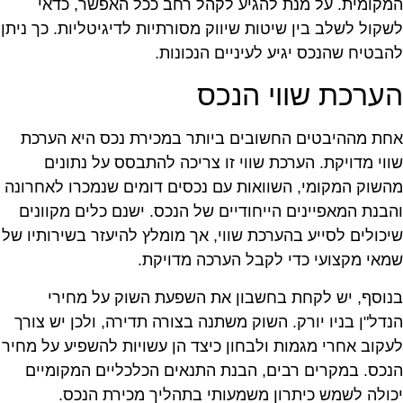
מקומית. על מנת להגיע לקהל רחב ככל האפשר, כדאי
שקול לשלב בין שיטות שיווק מסורתיות לדיגיטליות. כך ניתן
הבטיח שהנכס יגיע לעיניים הנכונות.
ערכת שווי הנכס
חת מההיבטים החשובים ביותר במכירת נכס היא הערכת
ווי מדויקת. הערכת שווי זו צריכה להתבסס על נתונים
השוק המקומי, השוואות עם נכסים דומים שנמכרו לאחרונה
הבנת המאפיינים הייחודיים של הנכס. ישנם כלים מקוונים
יכולים לסייע בהערכת שווי, אך מומלץ להיעזר בשירותיו של
מאי מקצועי כדי לקבל הערכה מדויקת.
נוסף, יש לקחת בחשבון את השפעת השוק על מחירי
נדל"ן בניו יורק. השוק משתנה בצורה תדירה, ולכן יש צורך
עקוב אחרי מגמות ולבחון כיצד הן עשויות להשפיע על מחיר
נכס. במקרים רבים, הבנת התנאים הכלכליים המקומיים
כולה לשמש כיתרון משמעותי בתהליך מכירת הנכס.