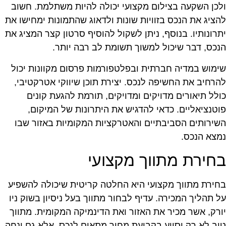
לכן השקעה בצילום מקצועי יכולה להיות משתלמת. חשוב
הציג את הנכס בזוויות שונות ולדאוג שהתמונות ימחישו את
תרונותיו. בנוסף, ניתן לשקול להוסיף סרטון קצר המציג את
נכס, דבר שיכול למשוך תשומת לב רבה יותר.
ימוש במדיה חברתית ובפלטפורמות פרסום מקוונות יכול
הרחיב את החשיפה לנכס. יצירת תוכן שיווקי אטרקטיבי,
ולל תיאורים מדויקים ומדויקים, תורמת להגעת קונים
וטנציאליים. כדאי להדגיש את היתרונות של המיקום,
שירותים הסביבתיים והאטרקציות המקומיות באזור שבו
מצא הנכס.
חירת מתווך מקצועי
חירת מתווך מקצועי היא החלטה קריטית שיכולה להשפיע
ל תהליך המכירה. עדיף לבחור מתווך בעל ניסיון בשוק ניו
ורק, אשר מכיר את האזור ואת הדינמיקה המקומית. מתווך
וב לא רק יסייע בקביעת מחיר מתאים לנכס, אלא גם ינחה