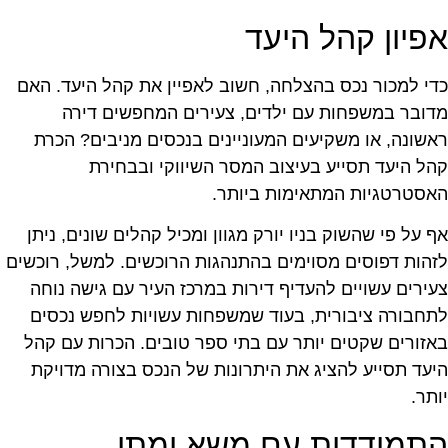
פיון קהל היעד
די למכור נכס בהצלחה, חשוב לאפיין את קהל היעד. האם
דובר במשפחות עם ילדים, צעירים המחפשים דירה
אשונה, או משקיעים המעוניינים בנכסים מניבים? הכרת
הל היעד תסייע בעיצוב המסר השיווקי ובבחירת
אסטרטגיות המתאימות ביותר.
ף על פי שהשוק בניו יורק מגוון ומכיל קהלים שונים, ניתן
זהות דפוסים מסוימים בהתנהגות הרוכשים. למשל, רוכשים
עירים עשויים להעדיף דירות במרכז העיר עם גישה נוחה
תחבורה ציבורית, בעוד שמשפחות עשויות לחפש נכסים
אזורים שקטים יותר עם בתי ספר טובים. הכרות עם קהל
יעד תסייע להציג את היתרונות של הנכס בצורה מדויקת
ותר.
תמודדות עם משא ומתן