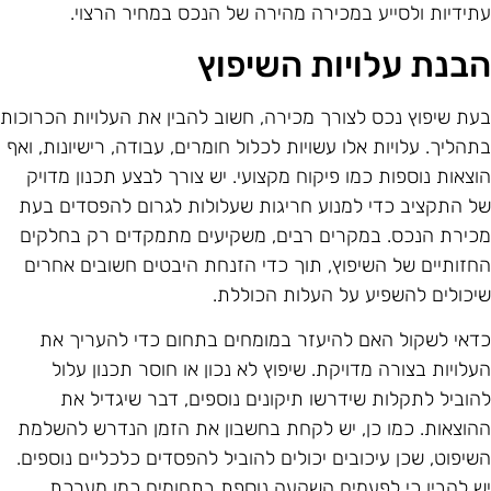
תידיות ולסייע במכירה מהירה של הנכס במחיר הרצוי.
בנת עלויות השיפוץ
עת שיפוץ נכס לצורך מכירה, חשוב להבין את העלויות הכרוכות
תהליך. עלויות אלו עשויות לכלול חומרים, עבודה, רישיונות, ואף
וצאות נוספות כמו פיקוח מקצועי. יש צורך לבצע תכנון מדויק
ל התקציב כדי למנוע חריגות שעלולות לגרום להפסדים בעת
כירת הנכס. במקרים רבים, משקיעים מתמקדים רק בחלקים
חזותיים של השיפוץ, תוך כדי הזנחת היבטים חשובים אחרים
יכולים להשפיע על העלות הכוללת.
דאי לשקול האם להיעזר במומחים בתחום כדי להעריך את
עלויות בצורה מדויקת. שיפוץ לא נכון או חוסר תכנון עלול
הוביל לתקלות שידרשו תיקונים נוספים, דבר שיגדיל את
הוצאות. כמו כן, יש לקחת בחשבון את הזמן הנדרש להשלמת
שיפוט, שכן עיכובים יכולים להוביל להפסדים כלכליים נוספים.
ש להבין כי לפעמים השקעה נוספת בתחומים כמו מערכת