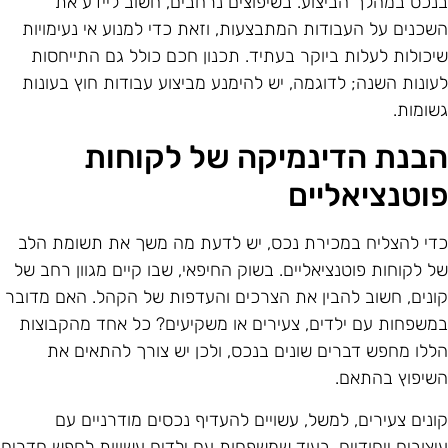
נכס במהלך הביצוע. בשיפוצים נרחבים, חשוב ליידע את
שכנים על העבודות המתבצעות, וזאת כדי למנוע אי נעימויות
יכולות לעלות ביוקר בעתיד. תכנון חכם כולל גם התייחסות
עונות השנה; לדוגמה, יש להימנע מביצוע עבודות חוץ בעונות
שומות.
בנת הדינמיקה של לקוחות
וטנציאליים
די להצליח במכירת נכס, יש לדעת מה משך את תשומת הלב
ל לקוחות פוטנציאליים. בשוק החיפאי, שבו קיים מגוון רחב של
ונים, חשוב להבין את הצרכים והעדפות של הקהל. האם מדובר
משפחות עם ילדים, צעירים או משקיעים? כל אחד מהקבוצות
ללו מחפש דברים שונים בנכס, ולכן יש צורך להתאים את
שיפוץ בהתאם.
ונים צעירים, למשל, עשויים להעדיף נכסים מודרניים עם
יצובים ייחודיים, בעוד שמשפחות עם ילדים עשויות לחפש חדרים