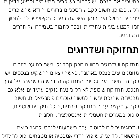
השכיר את הנכס, יש לבחור בשוכרים מתאימים ולבצע בדיקות
קע. כמו כן, חשוב לקבוע הסכמים ברורים ולוודא שהשוכרים
ומדים בתשלומים בזמן. השקעה בניהול מקצועי יכולה לחסוך
מן ולמנוע בעיות עתידיות, ובכך לתמוך בשמירה על תזרים
מזומנים.
חזוקה ושדרוגים
חזוקה ושדרוגים מהווים חלק קרדינלי בשמירה על תזרים
זומנים יציב בנכס באתונה. כאשר יוצאים להשקיע בנכסים, יש
קחת בחשבון את עלויות התחזוקה הנדרשות לשמירה על ערך
נכס. תחזוקה שוטפת לא רק מונעת נזקים עתידיים, אלא גם
בטיחה שהנכס ימשיך למשוך שוכרים פוטנציאליים. חשוב
קבוע תקציב עבור תחזוקה שנתית, כולל תיקונים שוטפים,
יפול במערכות חשמליות, אינסטלציה, וחלונות.
דרוגים יכולים להוסיף ערך משמעותי לנכס ולהגביר את
תשואה. לדוגמה, שיפוץ חדרי אמבטיה או מטבחים יכול להגדיל