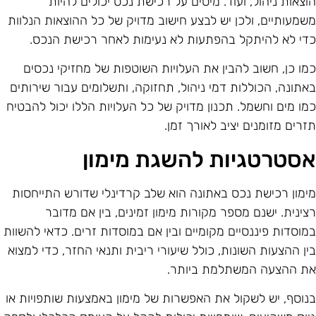
וצאות ניהול, ועוד. מיסים על רכישת נכס יכולים להיות
שמעותיים, ולכן יש לבצע חישוב מדויק של כל ההוצאות הנלוות
די לא להיתקל בהפתעות לא נעימות לאחר רכישת הנכס.
מו כן, חשוב להבין את העלויות השוטפות של מחזיקי נכסים
אתונה, הכוללות דמי ניהול, תחזוקה, ותשלומים עבור שירותים
מו מים וחשמל. תכנון מדויק של כל העלויות הללו יכול להבטיח
זרים מזומנים יציב לאורך זמן.
סטרטגיות להשגת מימון
ימון רכישת נכס באתונה הוא שלב קרדינלי שדורש התייחסות
צינית. ישנם מספר מקורות מימון זמינים, בין אם מדובר
מוסדות פיננסיים מקומיים ובין אם במוסדות זרים. כדאי להשוות
ין ההצעות השונות, כולל שיעורי ריבית ותנאי החזר, כדי למצוא
ת ההצעה המשתלמת ביותר.
נוסף, יש לשקול את האפשרות של מימון באמצעות שותפויות או