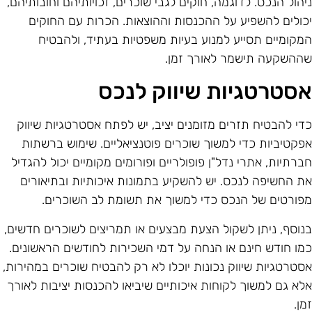
יהול הנכס. לדוגמה, חוקים לגבי שוכרים, זכויותיהם וחובותיהם,
כולים להשפיע על ההכנסות וההוצאות. הכרות עם החוקים
מקומיים תסייע למנוע בעיות משפטיות בעתיד, ולהבטיח
ההשקעה תישמר לאורך זמן.
סטרטגיות שיווק לנכס
די להבטיח תזרים מזומנים יציב, יש לפתח אסטרטגיות שיווק
פקטיביות כדי למשוך שוכרים פוטנציאליים. שימוש ברשתות
ברתיות, אתרי נדל"ן פופולריים ופורומים מקומיים יכול להגדיל
ת החשיפה לנכס. יש להשקיע בתמונות איכותיות ובתיאורים
פורטים של הנכס כדי למשוך את תשומת לב השוכרים.
נוסף, ניתן לשקול הצעת מבצעים או תמריצים לשוכרים חדשים,
מו חודש חינם או הנחה על דמי השכירות לחודשים הראשונים.
סטרטגיות שיווק נכונות יוכלו לא רק להבטיח שוכרים במהירות,
לא גם למשוך לקוחות איכותיים שיביאו להכנסות יציבות לאורך
מן.