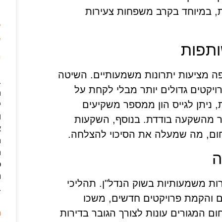
ת, במיוחד בקרב משפחות צעירות
ל
ותפות
מ
 מציעות יתרונות משמעותיים. השיטה
ב
קטים גדולים יותר מבלי לקחת על
 ניתן לגייס הון ממספר משקיעים
י
ו
ותר מהשקעה בודדת. בנוסף, השקעות
א
ם, מה שמעלה את הסיכוי להצלחה.
ה
ה
ה
כ
נ
ות משמעותיות בשוק הנדל"ן. תהליכי
ב
ים והקמת פרויקטים חדשים, משכו
 המגורים עונות לצורך הגובר בדירות
ה