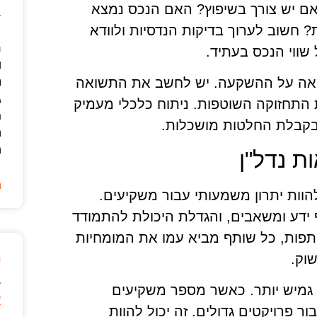
אם יש צורך בשיפוץ? האם הנכס נמצא
ב
חשוב לערוך בדיקות הנדסיות ולוודא
ר
שווי הנכס בעתיד.
ו
ואה על ההשקעה. יש לחשב את התשואה
נ
ג
התחזוקה השוטפות. ניתוח כלכלי מעמיק
מ
 בקבלת החלטות מושכלות.
ה
ה
ת נדל"ן
ה
הוות יתרון משמעותי עבור משקיעים.
ף ידע ומשאבים, והגדלת היכולת להתמודד
תפות, כל שותף מביא עמו את המומחיות
נ
שוק.
ב
ן גמיש יותר. כאשר מספר משקיעים
א
ר פרויקטים גדולים. זה יכול להוות