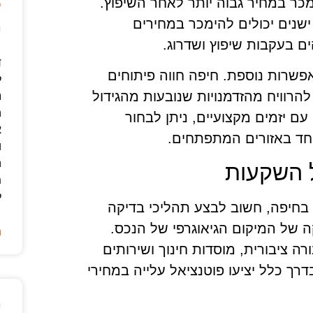
כר במחיר גבוה יותר לאחר השיפוץ.
ק
שנים יכולים להימכר במחירים
מ
ים בעקבות שיפוץ ושדרוג.
ד
פשרות נוספת. חיפה חווה פיתוחים
ל
להרוויח מהזדמנויות שנובעות מהגידול
נ
ה
 עם יזמים מקצועיים, ניתן לבחור
א
וחד באזורים המתפתחים.
ו
ה
 השקעות
מ
ל
חיפה, חשוב לבצע תהליכי בדיקה
ה של המיקום הגיאוגרפי של הנכס.
ה
ה ציבורית, מוסדות חינוך ושירותים
רך כלל יציעו פוטנציאל עלייה במחירי
מ