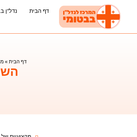
דף הבית
נדל"ן ב
דף הבית
»
מא
השק
מ
מקצועיות של למעל