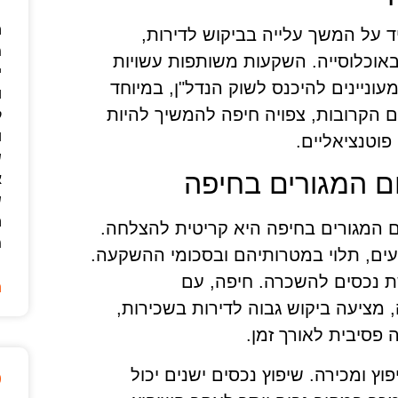
ה
 על המשך עלייה בביקוש לדירות,
מ
 באוכלוסייה. השקעות משותפות עשויות
י
וניינים להיכנס לשוק הנדל"ן, במיוחד
ו
ם הקרובות, צפויה חיפה להמשיך להיות
ק
ו
וטנציאליים.
ש
 המגורים בחיפה
א
ש
ה
 המגורים בחיפה היא קריטית להצלחה.
מ
עים, תלוי במטרותיהם ובסכומי ההשקעה.
ת נכסים להשכרה. חיפה, עם
ה
 מציעה ביקוש גבוה לדירות בשכירות,
סיבית לאורך זמן.
ץ ומכירה. שיפוץ נכסים ישנים יכול
ט