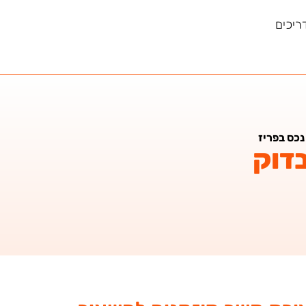
ריכים
נכס בפריז
דוק