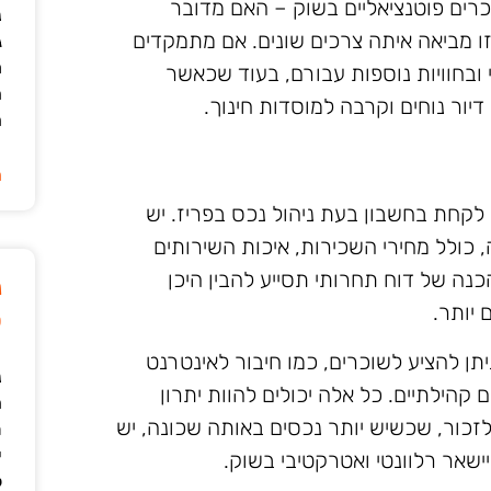
כרים פוטנציאליים בשוק – האם מדובר
נ
ו מביאה איתה צרכים שונים. אם מתמקדים
ג
מ
י ובחוויות נוספות עבורם, בעוד שכאשר
ה
ור נוחים וקרבה למוסדות חינוך.
ה
ה
לקחת בחשבון בעת ניהול נכס בפריז. יש
 כולל מחירי השכירות, איכות השירותים
הכנה של דוח תחרותי תסייע להבין היכן
נ
יותר.
ט
תן להציע לשוכרים, כמו חיבור לאינטרנט
נ
ים קהילתיים. כל אלה יכולים להוות יתרון
ה
לזכור, שכשיש יותר נכסים באותה שכונה, יש
ת
י
שאר רלוונטי ואטרקטיבי בשוק.
ל