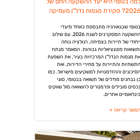
מה בטומי היא יעד ההשקעה החם של
202? סקירת מגמות נדל"ן מעמיקה
טומי שבגאורגיה מתבססת כאחד מיעדי
ההשקעה המסקרנים לשנת 2026, עם שילוב
יחודי של תיירות בצמיחה, רגולציה נוחה
תשואות פוטנציאליות גבוהות. המאמר מנתח
ת מגמות הנדל"ן המרכזיות בעיר, את השפעת
תשתיות והתיירות על מחירי הדירות, ואת
סיכונים וההזדמנויות למשקיעים מישראל. כמו
ן נבחנים מודלים של תשואה בבטומי, סוגי
כסים מובילים ופרמטרים להשוואה מול שווקים
ינלאומיים אחרים.
משך קריאה »