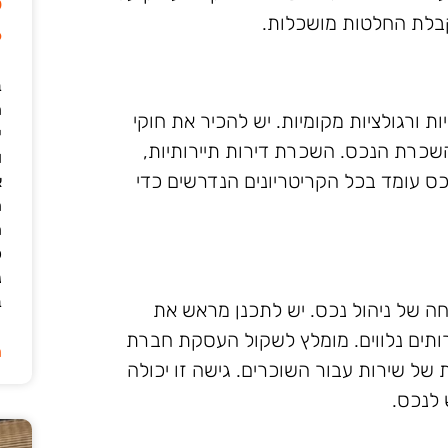
ל
לקבלת החלטות מושכלות.
6
ב
ת ורגולציות מקומיות. יש להכיר את חוקי
י
השכרת הנכס. השכרת דירות תיירותיות,
ו
נכס עומד בכל הקריטריונים הנדרשים כדי
א
ה
ה
כ
נ
ב
ה של ניהול נכס. יש לתכנן מראש את
ירותים נלווים. מומלץ לשקול העסקת חברת
ה
של שירות עבור השוכרים. גישה זו יכולה
 לנכס.