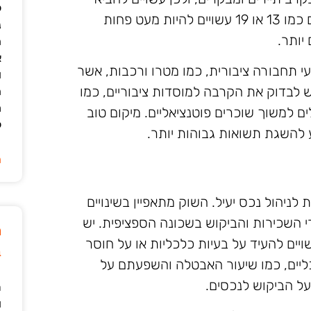
ל
להכנסות גבוהות משכירות. מצד שני, אזורים כמו 13 או 19 עשויים להיות מעט פחות
נ
יותר.
ה
א
 תחבורה ציבורית, כמו מטרו ורכבות, אשר
ו
ש לבדוק את הקרבה למוסדות ציבוריים, כמו
ה
מ
ים למשוך שוכרים פוטנציאליים. מיקום טוב
ל
 להשגת תשואות גבוהות יותר.
ה
לניהול נכס יעיל. השוק מתאפיין בשינויים
י השכירות והביקוש בשכונה הספציפית. יש
מ
יים להעיד על בעיות כלכליות או על חוסר
ב
ליים, כמו שיעור האבטלה והשפעתם על
על הביקוש לנכסים.
ר
ו