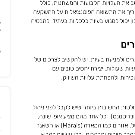
ו
שב את העלויות הקבועות והמשתנות, כולל
ק
העריך את התשואה הפוטנציאלית על ההשקעה
ו
ן יכול למנוע בעיות כלכליות בעתיד ולהבטיח
ש
ל
ה
רים
ק
ש
רים ולמניעת בעיות. יש להקשיב לצרכים של
ה
יות שעולות. יצירת יחסים טובים עם
ירות ולהפחתת עלויות השיווק.
ט
ק
טות החשובות ביותר שיש לקבל לפני ניהול
ב
חולקת ל-20 אזורים (ארונדיסמנט), וכל אחד מהם מציע אופי שונה,
קהל יעד שונה ומחירי שכירות משתנים. למשל, אזורים כמו המארה (Marais) או השאנז
ד
 הם פופולריים בקרב תיירים ומבקרים, ולכן עשויים להביא