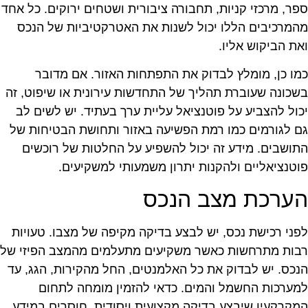
פר, מרכזי קניות, תחבורה ציבורית ושטחים ירוקים. כל אחד
המרכיבים הללו יכול לשנות את האטרקטיביות של הנכס
את הביקוש אליו.
מו כן, מומלץ לבדוק את התפתחות האזור. אם מדובר
שכונה שעוברת תהליך של התחדשות עירונית או שיפוט, זה
כול להצביע על פוטנציאל עליית ערך בעתיד. יש לשים לב
ם לגורמים כמו רמת הפשיעה באזור ותחושת הבטיחות של
תושבים. מידע זה יכול להשפיע על החלטות של רוכשים
וטנציאליים ולהקנות יתרון משמעותי למשקיעים.
ערכת מצב הנכס
פני רכישת נכס, יש לבצע בדיקה מקיפה של מצבו. טעויות
בות מתרחשות כאשר משקיעים מתעלמים מהמצב הפיזי של
נכס. יש לבדוק את כל האלמנטים, החל מהקירות, הגג, עד
מערכות החשמל והמים. כדאי להזמין מומחה לתחום
מקרקעין שיבצע בדיקה מקצועית ויסודית. חוסרים במידע