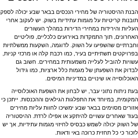
בנת ההיסטוריה של מחירי הנכסים בבאר שבע יכולה לספק
ובנות קריטיות על מגמות עתידיות בשוק. יש לעקוב אחרי
עליות והירידות במחירי הדירות במהלך העשורים
אחרונים, תוך התמקדות באירועים כלכליים, פוליטיים
חברתיים שהשפיעו על השוק. לדוגמה, השקעות ממשלתיות
פרויקטים תשתיתיים בעיר, כמו רכבת קלה או מרכזי קניות,
שויות להוביל לעלייה משמעותית במחירים. חשוב גם
בדוק את השפעתן של מגמות כלל ארציות, כמו גידול
אוכלוסייה או שינויים במדיניות המיסים.
עת ניתוח נתוני עבר, יש לבחון את השפעת האוכלוסייה
מקומית, במיוחד את התפלגות הגילאים וההכנסות. ייתכן כי
זורים מסוימים בבאר שבע ימשיכו לחוות עליות מחירים
עוד שאחרים עשויים להיתקע או אפילו לרדת. ההיסטוריה
ל השוק יכולה לשמש כבסיס לחיזוי מגמות עתידיות, אך יש
זכור כי כל תחזית כרוכה באי ודאות.