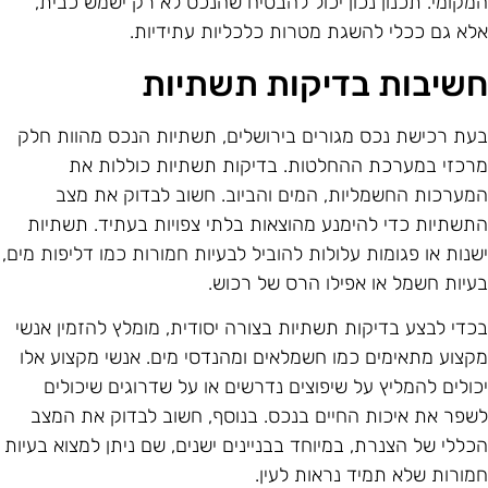
מקומי. תכנון נכון יכול להבטיח שהנכס לא רק ישמש כבית,
לא גם ככלי להשגת מטרות כלכליות עתידיות.
שיבות בדיקות תשתיות
עת רכישת נכס מגורים בירושלים, תשתיות הנכס מהוות חלק
רכזי במערכת ההחלטות. בדיקות תשתיות כוללות את
מערכות החשמליות, המים והביוב. חשוב לבדוק את מצב
תשתיות כדי להימנע מהוצאות בלתי צפויות בעתיד. תשתיות
שנות או פגומות עלולות להוביל לבעיות חמורות כמו דליפות מים,
עיות חשמל או אפילו הרס של רכוש.
כדי לבצע בדיקות תשתיות בצורה יסודית, מומלץ להזמין אנשי
קצוע מתאימים כמו חשמלאים ומהנדסי מים. אנשי מקצוע אלו
כולים להמליץ על שיפוצים נדרשים או על שדרוגים שיכולים
שפר את איכות החיים בנכס. בנוסף, חשוב לבדוק את המצב
כללי של הצנרת, במיוחד בבניינים ישנים, שם ניתן למצוא בעיות
מורות שלא תמיד נראות לעין.