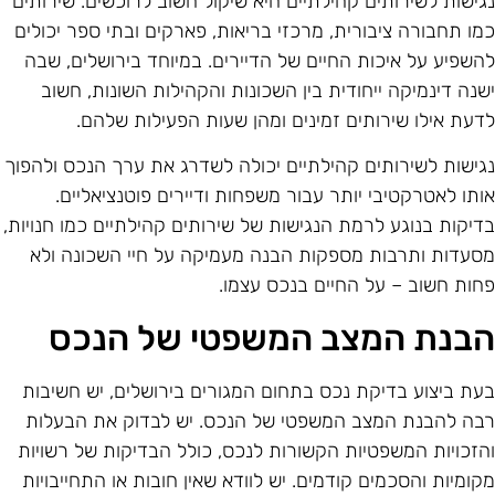
גישות לשירותים קהילתיים היא שיקול חשוב לרוכשים. שירותים
מו תחבורה ציבורית, מרכזי בריאות, פארקים ובתי ספר יכולים
השפיע על איכות החיים של הדיירים. במיוחד בירושלים, שבה
שנה דינמיקה ייחודית בין השכונות והקהילות השונות, חשוב
דעת אילו שירותים זמינים ומהן שעות הפעילות שלהם.
גישות לשירותים קהילתיים יכולה לשדרג את ערך הנכס ולהפוך
ותו לאטרקטיבי יותר עבור משפחות ודיירים פוטנציאליים.
דיקות בנוגע לרמת הנגישות של שירותים קהילתיים כמו חנויות,
סעדות ותרבות מספקות הבנה מעמיקה על חיי השכונה ולא
חות חשוב – על החיים בנכס עצמו.
בנת המצב המשפטי של הנכס
עת ביצוע בדיקת נכס בתחום המגורים בירושלים, יש חשיבות
בה להבנת המצב המשפטי של הנכס. יש לבדוק את הבעלות
הזכויות המשפטיות הקשורות לנכס, כולל הבדיקות של רשויות
קומיות והסכמים קודמים. יש לוודא שאין חובות או התחייבויות