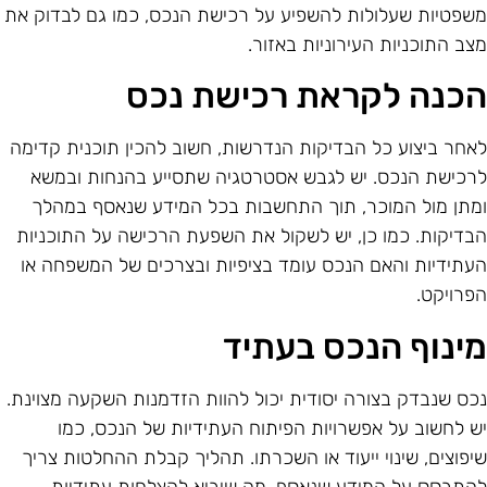
שפטיות שעלולות להשפיע על רכישת הנכס, כמו גם לבדוק את
צב התוכניות העירוניות באזור.
כנה לקראת רכישת נכס
אחר ביצוע כל הבדיקות הנדרשות, חשוב להכין תוכנית קדימה
רכישת הנכס. יש לגבש אסטרטגיה שתסייע בהנחות ובמשא
מתן מול המוכר, תוך התחשבות בכל המידע שנאסף במהלך
בדיקות. כמו כן, יש לשקול את השפעת הרכישה על התוכניות
עתידיות והאם הנכס עומד בציפיות ובצרכים של המשפחה או
פרויקט.
ינוף הנכס בעתיד
כס שנבדק בצורה יסודית יכול להוות הזדמנות השקעה מצוינת.
ש לחשוב על אפשרויות הפיתוח העתידיות של הנכס, כמו
יפוצים, שינוי ייעוד או השכרתו. תהליך קבלת ההחלטות צריך
התבסס על המידע שנאסף, מה שיביא להצלחות עתידיות