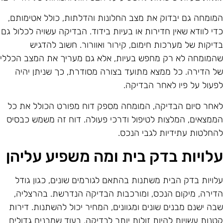
מומחה גם יבדוק את מצב החלונות והדלתות, כולל אטימותם,
די לוודא שאין חדירות או בעיות בידוד. הבדיקה עשויה לכלול גם
דיקות של מערכות חימום, קירור ואוורור. חשוב להדגיש
המומחה לא רק מחפש בעיות, אלא גם מעריך את המצב הכללי
ל הדירה. כל ממצא מתועד בצורה מסודרת, כך שניתן יהיה
פעול על פיו לאחר הבדיקה.
אחר סיום הבדיקה, המומחה מספק דוח מפורט הכולל את כל
ממצאים, המלצות לטיפול ודרכי פעולה. דוח זה משמש כבסיס
החלטות עתידיות לגבי הנכס.
לויות בדק בית ומה משפיע עליהן
לויות בדק הבית משתנות בהתאם לגורמים שונים, כגון גודל
דירה, מיקום הנכס, ומורכבות הבדיקה הנדרשת. בהרצליה,
בה ישנם מבנים שונים ומגוונים, המחיר יכול להשתנות. דירות
טנות עשויות להיות זולות יותר לבדיקה, בעוד שמבנים גדולים