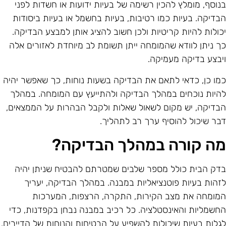
נוסף, מומלץ להכין רשימה של בעיות ידועות או חשדות לפני
בדיקה. בעיות כמו רטיבות, בעיות בחשמל או בעיות ביסודות
כולות להיות קריטיות ולכן חשוב להציג אותן למבצע הבדיקה.
ך ניתן לוודא שהמומחה ייתן תשומת לב מיוחדת לאזורים אלה
יבצע בדיקה מעמיקה.
מו כן, כדאי לתאם את הבדיקה בשעות נוחות, כך שאפשר יהיה
היות נוכחים במהלך הבדיקה ולהתייעץ עם המומחה. במהלך
בדיקה, יש מקום לשאול שאלות ולקבל הבהרות על הממצאים,
בר שיכול להוסיף ערך רב לתהליך.
ה קורה במהלך הבדיקה?
דק הבית כולל מספר שלבים שמטרתם להבטיח שניתן יהיה
זהות בעיות פוטנציאליות במבנה. במהלך הבדיקה, יעריך
מומחה את מצב הקירות, התקרה, הרצפות, המערכות
חשמליות והאינסטלציה. כל רכיב במבנה נבחן בקפדנות, כדי
גלות בעיות שיכולות להשפיע על הבטיחות והנוחות של הדיירים.