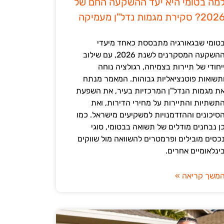
מה בטומי היא יעד ההשקעה החם של
202? סקירת מגמות נדל"ן מעמיקה
טומי שבגאורגיה מתבססת כאחד מיעדי
ההשקעה המסקרנים לשנת 2026, עם שילוב
יחודי של תיירות בצמיחה, רגולציה נוחה
תשואות פוטנציאליות גבוהות. המאמר מנתח
ת מגמות הנדל"ן המרכזיות בעיר, את השפעת
תשתיות והתיירות על מחירי הדירות, ואת
סיכונים וההזדמנויות למשקיעים מישראל. כמו
ן נבחנים מודלים של תשואה בבטומי, סוגי
כסים מובילים ופרמטרים להשוואה מול שווקים
ינלאומיים אחרים.
משך קריאה »