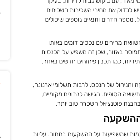
 מאוד, עם ביקוש גבוה לדירות, בעיקר
נ
יש לבדוק את מחירי השכירות השכיחים
ג
דל, מספר חדרים ותנאים נוספים שיכולים
מ
ה
ה
שוואת מחירים עם נכסים דומים באותו
ה
התפוסה באזור, שכן זה משפיע על הכנסות
דיות, כמו תכנון פיתוחים חדשים באזור,
נ
ה והניהול של הנכס, לרבות תשלומי ארנונה,
ט
תשואה הסופית. הגישה לנתונים מקומיים,
ר בהבנת פוטנציאל השכרה טוב יותר.
נ
ה
ההשקעה
ת
י
מות שמשפיעות על ההשקעות בתחום. עליות
ל