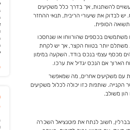
ל
 עשויים להשתנות, אך בדרך כלל משקיעים
נ
מימון עד 70% משווי הנכס. יש לבדוק את שיעורי הריבית, תנאי ההחזר
ה
תשואה הסופית.
א
ו
ים משתמשים בכספים שהורווחו או שנחסכו
ה
ת משתלם יותר בטווח הקצר, אך יש לקחת
מ
ל
ים מכסף עצמי בנכס בודד. השקעה במימון
וח הארוך אם הנכס יגדיל את ערכו.
ה
ות עם משקיעים אחרים, מה שמאפשר
 הקנייה. שותפות כזו יכולה לכלול משקיעים
הון משולב.
מ
ב
ר
בברלין, חשוב לנתח את פוטנציאל השכרה
ו