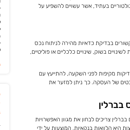
ו
גולטוריים בעתיד, אשר עשויים להשפיע על
ק
ו
ש
ל
ה
שורים בבדיקת כדאיות מהירה לניתוח נכס
ק
ש
שינויים בשוק, שינויים כלכליים או פוליטיים,
ה
דיקות מקיפות לפני השקעה, להתייעץ עם
בטים של העסקה. כך ניתן למזער את
ט
 בברלין
ק
ב
ברלין צריכים לבחון את מגוון האפשרויות
ד
ת היא הלוואות בנקאיות, המוצעות על ידי