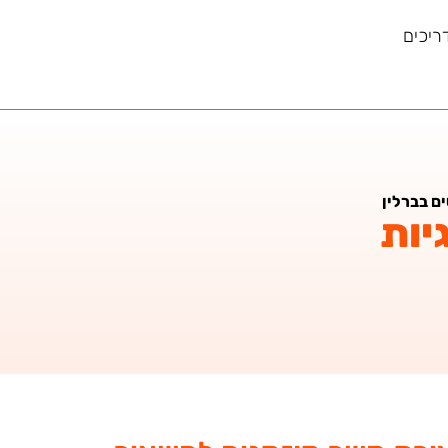
ריכים
ם בברלין
יות