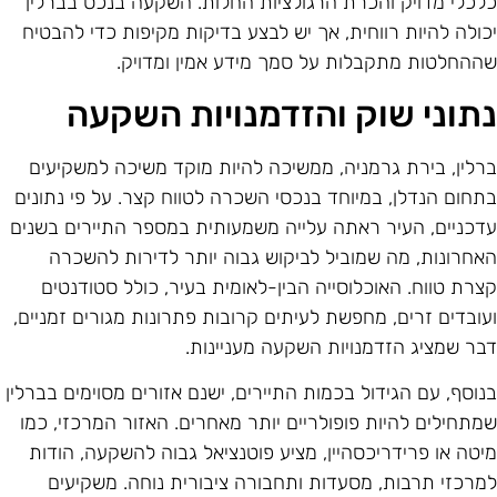
לכלי מדויק והכרת הרגולציות החלות. השקעה בנכס בברלין
כולה להיות רווחית, אך יש לבצע בדיקות מקיפות כדי להבטיח
ההחלטות מתקבלות על סמך מידע אמין ומדויק.
תוני שוק והזדמנויות השקעה
רלין, בירת גרמניה, ממשיכה להיות מוקד משיכה למשקיעים
תחום הנדלן, במיוחד בנכסי השכרה לטווח קצר. על פי נתונים
דכניים, העיר ראתה עלייה משמעותית במספר התיירים בשנים
אחרונות, מה שמוביל לביקוש גבוה יותר לדירות להשכרה
צרת טווח. האוכלוסייה הבין-לאומית בעיר, כולל סטודנטים
עובדים זרים, מחפשת לעיתים קרובות פתרונות מגורים זמניים,
בר שמציג הזדמנויות השקעה מעניינות.
נוסף, עם הגידול בכמות התיירים, ישנם אזורים מסוימים בברלין
מתחילים להיות פופולריים יותר מאחרים. האזור המרכזי, כמו
יטה או פרידריכסהיין, מציע פוטנציאל גבוה להשקעה, הודות
מרכזי תרבות, מסעדות ותחבורה ציבורית נוחה. משקיעים