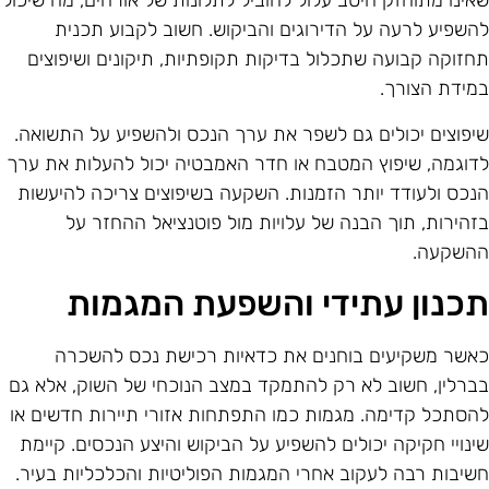
אינו מתוחזק היטב עלול להוביל לתלונות של אורחים, מה שיכול
השפיע לרעה על הדירוגים והביקוש. חשוב לקבוע תכנית
חזוקה קבועה שתכלול בדיקות תקופתיות, תיקונים ושיפוצים
מידת הצורך.
יפוצים יכולים גם לשפר את ערך הנכס ולהשפיע על התשואה.
דוגמה, שיפוץ המטבח או חדר האמבטיה יכול להעלות את ערך
נכס ולעודד יותר הזמנות. השקעה בשיפוצים צריכה להיעשות
זהירות, תוך הבנה של עלויות מול פוטנציאל ההחזר על
השקעה.
כנון עתידי והשפעת המגמות
אשר משקיעים בוחנים את כדאיות רכישת נכס להשכרה
ברלין, חשוב לא רק להתמקד במצב הנוכחי של השוק, אלא גם
הסתכל קדימה. מגמות כמו התפתחות אזורי תיירות חדשים או
ינויי חקיקה יכולים להשפיע על הביקוש והיצע הנכסים. קיימת
שיבות רבה לעקוב אחרי המגמות הפוליטיות והכלכליות בעיר.