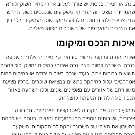
ינה, או חנייה. בנוסף, יש צורך לעקוב אחרי מחיר השוק ולוודא
המחיר המוצע הוא תחרותי. משקיעים שנכנסים לשוק החדש
זה צריכים להיות מוכנים לבצע מחקר שוק מעמיק כדי להבין
ת הצרכים וההעדפות של השוכרים הפוטנציאליים.
יכות הנכס ומיקומו
יכות הנכס ומיקומו מהווים גורמים קריטיים בהצלחת השקעה
נכסי השכרה לטווח קצר. נכס איכותי במיקום נחשק יכול להניב
שואות גבוהות יותר, בעוד שנכס באיכות ירודה או במיקום פחות
טרקטיבי עלול להיתקל בקשיים במציאת שוכרים. ברלין מציעה
גוון רחב של אזורים עם מאפיינים שונים, ולכן השקעה באזור
נכון יכולה להיות המפתח להצלחה.
ומלץ לבדוק את הקרבה לאטרקציות תיירותיות, תחבורה
יבורית, ושירותים נוספים כמו מסעדות וחנויות. בנוסף, יש לקחת
חשבון את האופי של השכונה והקהילה המקומית. השקעה
נכס הממוקם באזור עם פוטנציאל גידול בעתיד, כמו אזורי