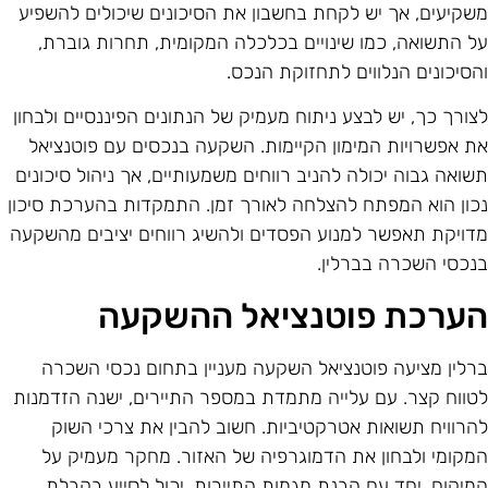
שקיעים, אך יש לקחת בחשבון את הסיכונים שיכולים להשפיע
ל התשואה, כמו שינויים בכלכלה המקומית, תחרות גוברת,
הסיכונים הנלווים לתחזוקת הנכס.
צורך כך, יש לבצע ניתוח מעמיק של הנתונים הפיננסיים ולבחון
ת אפשרויות המימון הקיימות. השקעה בנכסים עם פוטנציאל
שואה גבוה יכולה להניב רווחים משמעותיים, אך ניהול סיכונים
כון הוא המפתח להצלחה לאורך זמן. התמקדות בהערכת סיכון
דויקת תאפשר למנוע הפסדים ולהשיג רווחים יציבים מהשקעה
נכסי השכרה בברלין.
ערכת פוטנציאל ההשקעה
רלין מציעה פוטנציאל השקעה מעניין בתחום נכסי השכרה
טווח קצר. עם עלייה מתמדת במספר התיירים, ישנה הזדמנות
הרוויח תשואות אטרקטיביות. חשוב להבין את צרכי השוק
מקומי ולבחון את הדמוגרפיה של האזור. מחקר מעמיק על
מיקום, יחד עם הבנת מגמות התיירות, יכול לסייע בקבלת