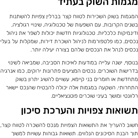
גמות השוק בעתיד
מגמות בשוק השכירות לטווח קצר בברלין צפויות להשתנות
שנים הקרובות, עם השפעות של טכנולוגיה, שינויי רגולציה,
דינמיקות כלכליות. טכנולוגיות חדשות יכולות לשפר את ניהול
כסים, כמו פלטפורמות לניהול השכרת דירות, שמקלות על בעלי
כסים לנהל את הנכסים שלהם בצורה יעילה יותר.
נוסף, ישנה עלייה במודעות לאיכות הסביבה, שמביאה לשינוי
דרישות השוכרים. נכסים המציעים פתרונות ירוקים, כמו אנרגיה
תחדשת או חומרים בני קיימא, עשויים להשיג יתרון בשוק
תחרותי. השקעה במגמות אלה יכולה להבטיח שהנכס יישאר
לוונטי ומושך בעיני שוכרים פוטנציאליים.
שואות צפויות והערכת סיכון
שוב להעריך את התשואות הצפויות מנכס להשכרה לטווח קצר,
וך הבנת הסיכונים הנלווים. תשואות גבוהות עשויות למשוך