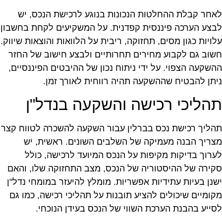
אחר קבלת ההחלטות הנכונות בנוגע לרכישת הנכס, יש
בצע הערכה פיננסית קפדנית. על המשקיעים לקחת בחשבון
לויות כגון מסים, תחזוקה, ריבית על הלוואות והוצאות שיווק.
שוב גם לקבוע מחירים תחרותיים ולבצע חישוב של החזר
השקעה הצפוי. על ידי ניתוח נכון של ההיבטים הפיננסיים,
יתן להבטיח שההשקעה תהיה רווחית לאורך זמן.
הליכי רכישה והשקעה בנדל"ן
הליך רכישת נכס בברלין עבור השקעה להשכרה לטווח קצר
צריך הבנה מעמיקה של השלבים השונים. ראשית, יש
ערוך בדיקות מקיפות על הנכס המיועד לרכישה, כולל
קירה של ההיסטוריה של הנכס, מצב התחזוקה שלו, והאם
שנן בעיות עתידיות אפשריות. מומלץ להיעזר במומחי נדל"ן
קומיים שיכולים להציע תובנות על תהליכי רכישה, כמו גם
סייע בהבנת הערכת השווי של הנכס בעידן הנוכחי.