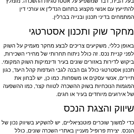
על הבית, דבר שמשפיע על אסטרטגיות ההשכרה. מומלץ
התייעץ עם אנשי מקצוע בתחום הנדל"ן או עורכי דין
מתמחים בדיני תכנון ובנייה בברלין.
חקר שוק ותכנון אסטרטגי
אופן כללי, משקיעים צריכים לבצע מחקר מעמיק על השוק
פני קניית נכס. זה כולל ניתוח תחרותי של מחירי השכירות,
יקוש לדירות באזורים שונים בעיר ודינמיקות השוק המקומי.
כנון אסטרטגי כולל גם הבנה לגבי העדפות קהל היעד, כגון
יירים, אנשי עסקים או משפחות. כמו כן, יש לבחון את
מגמות הנוכחיות בשוק ההשכרה לטווח קצר, כמו ההשפעה
ל אירועים מיוחדים בעיר או חגים.
יווק והצגת הנכס
די למשוך שוכרים פוטנציאליים, יש להשקיע בשיווק נכון של
נכס. יצירת פרופיל מעניין באתרי השכרה שונים, כולל