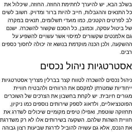
שלב הבא, יש להיערך לחתימת החוזה. החוזה, שיכלול את
ל התנאים וההגבלות, חייב להיות ברור ומדויק. חשוב לשים
ב לפרטים הקטנים, כמו מועדי תשלומים, תנאים במקרה
ל ביטול עסקה, וכמובן, כל הסכם שקשור להשכרה. ישנם
ם אלמנטים שקשורים למיסוי אשר עשויים להשפיע על
השקעה, ולכן הכנה מוקדמת בנושא זה יכולה לחסוך כספים
בים.
סטרטגיות ניהול נכסים
יהול נכסים להשכרה לטווח קצר בברלין מצריך אסטרטגיות
יחודיות שמטרתן למקסם את הרווחים ולהבטיח חוויית
גורים חיובית. יש לקחת בחשבון את הצרכים של השוכרים
פוטנציאליים, ולדאוג לספק שירותים נוספים כמו ניקיון,
חזוקה שוטפת, ואפילו טיפים מקומיים שיכולים לשדרג את
וויית השהות שלהם. השקעה בשירותים אלו לא רק משדרגת
ת הנכס, אלא גם עשויה להוביל לדרגת שביעות רצון גבוהה