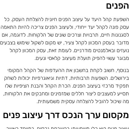
פנים
שפעת קהל היעד על עיצוב הפנים חיונית להצלחת העסק. כל
סק פונה לקהל יעד ייחודי, ולעיצוב הפנים צריכה להיות התאמה
סגנונות חיים, תרבויות וצרכים שונים של הלקוחות. לדוגמה, אם
דובר בעסק המכוון לקהל צעיר, יש מקום לשקול שימוש בצבעים
ועזים ובאלמנטים מודרניים. לעומת זאת, עסק המכוון לקהל
בוגר עשוי להפיק תועלת מעיצוב קלאסי ונעים.
נוסף, חשוב לקחת בחשבון את ההעדפות של הקהל המקומי
ירושלים. השפעות תרבותיות, דתיות וגיאוגרפיות יכולות לשחק
פקיד מרכזי בעיצוב הפנים. הכרת הקהל והבנת הציפיות שלו
סייע למעצבים ליצור חללים שמזמינים ומחבקים את הלקוחות,
ה שיכול להוביל להצלחה עסקית משמעותית.
קסום ערך הנכס דרך עיצוב פנים
יצוב פנים הוא כלי משמעותי בהשבחת נכסים, במיוחד כאשר