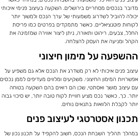
דובר בנכסים מסחריים בירושלים. השקעה בעיצוב פנימי איכותי
כולה להוביל לשדרוג משמעותי של ערך הנכס ולמשוך יותר
קוחות פוטנציאליים. כאשר מתמקדים בפרטים כמו פריסת
חלל, צבעים, ריהוט ותאורה, ניתן ליצור אווירה שמזמינה את
קהל ומניעה את העסק להצלחה.
השפעה על מימון חיצוני
יצוב פנים איכותי לא רק משדרג את הנכס אלא גם משפיע על
פשרויות המימון החיצוני. משקיעים ומלווים מעדיפים לממן נכסים
ם עיצוב מושך ואסתטי, שכן הם רואים בהם השקעה בטוחה
ותר. כך, כאשר נכס מציע חוויית לקוח טובה יותר, יש סיכוי גבוה
ותר לקבלת הלוואות בתנאים נוחים.
כנון אסטרטגי לעיצוב פנים
מהלך תהליך השבחת הנכס, חשוב להקפיד על תכנון נכון של