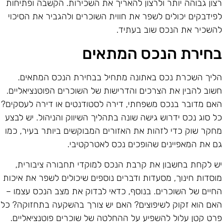
צון גבוהה יותר ולרצון להאריך את השכירות. הקשבה ופתיחות
פידבקים יכולים לשפר את חווית השוכרים ולהגביר את הסיכוי
השכיר את הנכס שוב בעתיד.
חירת הנכס המתאים
ליך השכרת נכס באתונה מתחיל בבחירת הנכס המתאים.
שוב להבין את הצרכים והדרישות של השוכרים הפוטנציאליים.
אם מדובר בנכס משפחתי, דירה לסטודנטים או דירה לעסקים?
ל סוג נכס ידרוש גישה שונה בתהליך השיווק והניהול. יש לבצע
חקר שוק כדי לזהות את האזורים המבוקשים ביותר בעיר, כמו
ם את המאפיינים שהופכים נכס לאטרקטיבי.
ש לקחת בחשבון את קרבת הנכס למוקדי תחבורה ציבורית,
וסדות חינוך, מסעדות ודברים נוספים שיכולים לשפר את איכות
חיים של השוכרים. בנוסף, כדאי לבדוק את מצב הנכס עצמו –
אם הוא זקוק לשיפוצים? האם יש צורך בהשקעה בתחזוקה? כל
רט קטן עלול להשפיע על ההחלטה של שוכרים פוטנציאליים.