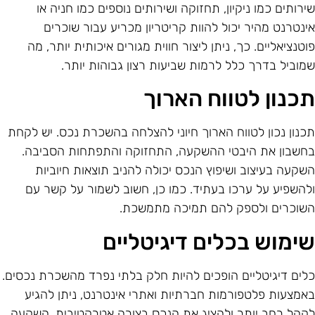
ירותים כמו ניקיון, תחזוקה ושירותים נוספים כמו חניה או
ינטרנט מהיר יכול להוות קריטריון מכריע עבור שוכרים
וטנציאליים. כך, ניתן ליצור חווית מגורים איכותית יותר, מה
מוביל בדרך כלל לרמות שביעות רצון גבוהות יותר.
כנון לטווח הארוך
כנון נכון לטווח הארוך חיוני להצלחה בהשכרת נכס. יש לקחת
חשבון את היבטי ההשקעה, התחזוקה והתפתחות הסביבה.
שקעה בעיצוב ושיפוץ הנכס יכולה להניב תוצאות חיוביות
להשפיע על ערכו בעתיד. כמו כן, חשוב לשמור על קשר עם
שוכרים ולספק להם תמיכה מתמשכת.
ימוש בכלים דיגיטליים
לים דיגיטליים הופכים להיות חלק בלתי נפרד מהשכרת נכסים.
אמצעות פלטפורמות חברתיות ואתרי אינטרנט, ניתן להגיע
קהל רחב יותר ולהציג את הנכס בצורה אטרקטיבית. השקעה