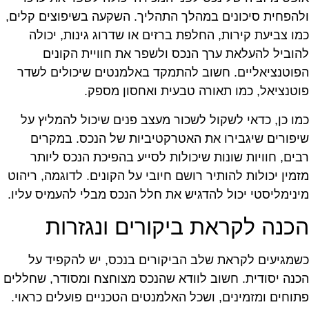
להפחית סיכונים במהלך התהליך. השקעה בשיפוצים קלים,
מו צביעת קירות, החלפת ברזים או שדרוג גינות, יכולה
הוביל להעלאת ערך הנכס ולשפר את חוויית הקונים
פוטנציאליים. חשוב להתמקד באלמנטים שיכולים לשדר
וטנציאל, כמו תאורה טבעית ואחסון מספק.
מו כן, כדאי לשקול לשכור מעצב פנים שיכול להמליץ על
יפורים שיגבירו את האטרקטיביות של הנכס. במקרים
בים, חוויות שונות שיכולות לסייע בהפיכת הנכס ליותר
זמין יכולות להותיר רושם חיובי על הקונים. לדוגמה, ריהוט
ינימליסטי יכול להדגיש את חלל הנכס מבלי להעמיס עליו.
כנה לקראת ביקורים ונגזרות
שמגיעים לקראת שלב הביקורים בנכס, יש להקפיד על
כנה יסודית. חשוב לוודא שהנכס מצוחצח ומסודר, שחללים
תוחים ומזמינים, ושכל האלמנטים הטכניים פועלים כראוי.