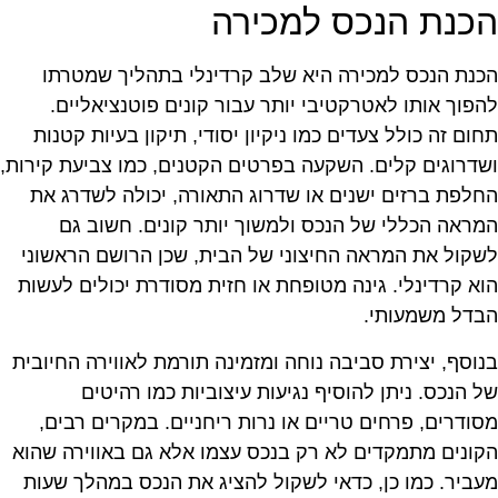
כנת הנכס למכירה
כנת הנכס למכירה היא שלב קרדינלי בתהליך שמטרתו
הפוך אותו לאטרקטיבי יותר עבור קונים פוטנציאליים.
חום זה כולל צעדים כמו ניקיון יסודי, תיקון בעיות קטנות
שדרוגים קלים. השקעה בפרטים הקטנים, כמו צביעת קירות,
חלפת ברזים ישנים או שדרוג התאורה, יכולה לשדרג את
מראה הכללי של הנכס ולמשוך יותר קונים. חשוב גם
שקול את המראה החיצוני של הבית, שכן הרושם הראשוני
וא קרדינלי. גינה מטופחת או חזית מסודרת יכולים לעשות
בדל משמעותי.
נוסף, יצירת סביבה נוחה ומזמינה תורמת לאווירה החיובית
ל הנכס. ניתן להוסיף נגיעות עיצוביות כמו רהיטים
סודרים, פרחים טריים או נרות ריחניים. במקרים רבים,
קונים מתמקדים לא רק בנכס עצמו אלא גם באווירה שהוא
עביר. כמו כן, כדאי לשקול להציג את הנכס במהלך שעות