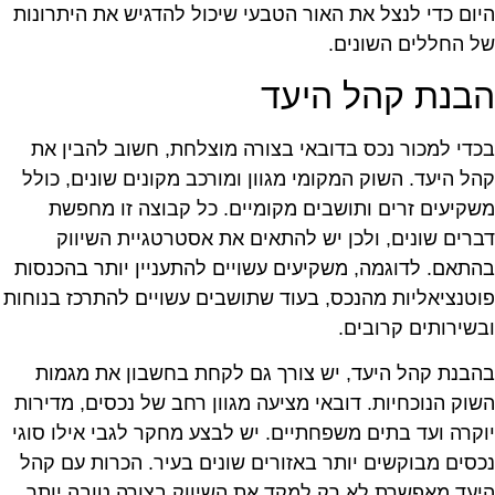
יום כדי לנצל את האור הטבעי שיכול להדגיש את היתרונות
ל החללים השונים.
בנת קהל היעד
כדי למכור נכס בדובאי בצורה מוצלחת, חשוב להבין את
הל היעד. השוק המקומי מגוון ומורכב מקונים שונים, כולל
שקיעים זרים ותושבים מקומיים. כל קבוצה זו מחפשת
ברים שונים, ולכן יש להתאים את אסטרטגיית השיווק
התאם. לדוגמה, משקיעים עשויים להתעניין יותר בהכנסות
וטנציאליות מהנכס, בעוד שתושבים עשויים להתרכז בנוחות
בשירותים קרובים.
הבנת קהל היעד, יש צורך גם לקחת בחשבון את מגמות
שוק הנוכחיות. דובאי מציעה מגוון רחב של נכסים, מדירות
וקרה ועד בתים משפחתיים. יש לבצע מחקר לגבי אילו סוגי
כסים מבוקשים יותר באזורים שונים בעיר. הכרות עם קהל
יעד מאפשרת לא רק למקד את השיווק בצורה טובה יותר,