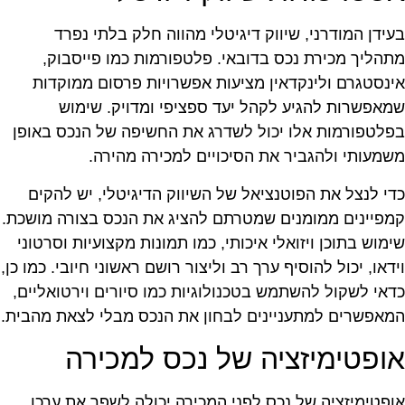
עידן המודרני, שיווק דיגיטלי מהווה חלק בלתי נפרד
תהליך מכירת נכס בדובאי. פלטפורמות כמו פייסבוק,
ינסטגרם ולינקדאין מציעות אפשרויות פרסום ממוקדות
מאפשרות להגיע לקהל יעד ספציפי ומדויק. שימוש
פלטפורמות אלו יכול לשדרג את החשיפה של הנכס באופן
שמעותי ולהגביר את הסיכויים למכירה מהירה.
די לנצל את הפוטנציאל של השיווק הדיגיטלי, יש להקים
מפיינים ממומנים שמטרתם להציג את הנכס בצורה מושכת.
ימוש בתוכן ויזואלי איכותי, כמו תמונות מקצועיות וסרטוני
ידאו, יכול להוסיף ערך רב וליצור רושם ראשוני חיובי. כמו כן,
דאי לשקול להשתמש בטכנולוגיות כמו סיורים וירטואליים,
מאפשרים למתעניינים לבחון את הנכס מבלי לצאת מהבית.
ופטימיזציה של נכס למכירה
ופטימיזציה של נכס לפני המכירה יכולה לשפר את ערכו