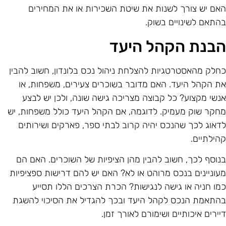
אם יש צורך לשנות את שיטת השכירות או את המחירים
התאם לשינויים בשוק.
בנת הקהל היעד
חלק מהאסטרטגיות להצלחת ניהול נכס בלונדון, חשוב להבין
ת הקהל היעד. האם מדובר בשוכרים צעירים, משפחות, או
נשי מקצוע? כל קבוצה מצריכה גישה שונה, ולכן יש לבצע
חקר שוק מעמיק. לדוגמה, אם הקהל היעד כולל משפחות, יש
דאוג לכך שהנכס יהיה קרוב לבתי ספר, פארקים ושירותים
הילתיים.
נוסף לכך, חשוב להבין מהן הציפיות של השוכרים. האם הם
עוניינים בנכס מרוהט או לא? האם יש להם דרישות ספציפיות
מו חניה או גישה לנגישות? הכרת הצרכים הללו תסייע
התאמת הנכס לקהל היעד ובכך להגדיל את הסיכוי להשגת
יירים איכותיים ושימורם לאורך זמן.