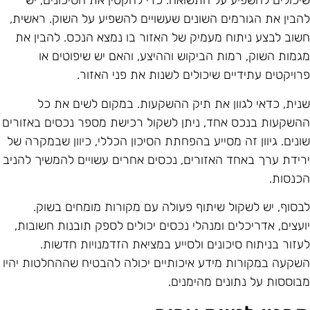
יכולים להשפיע על התשואה. כדי להקטין את הסיכונים, יש
הבין את הגורמים השונים שעשויים להשפיע על השוק. ראשית,
שוב לבצע ניתוח מעמיק של האזור בו נמצא הנכס. להבין את
גמות השוק, רמות הביקוש וההיצע, והאם יש שיפוטים או
רויקטים עתידיים שיכולים לשנות את פני האזור.
נית, כדאי לגוון את תיק ההשקעות. במקום לשים את כל
השקעות בנכס אחד, ניתן לשקול רכישת מספר נכסים באזורים
ונים. גיוון זה מסייע בהפחתת הסיכון הכללי, כיוון שבמקרה של
רידת ערך באחד האזורים, נכסים אחרים עשויים להמשיך להניב
כנסות.
בסוף, יש לשקול שיתוף פעולה עם מקורות מומחים בשוק.
ועצים, אדריכלים ומנהלי נכסים יכולים לספק תובנות חשובות,
עזור בניתוח סיכונים ולסייע במציאת הזדמנויות חדשות.
שקעה במקורות מידע איכותיים יכולה להבטיח שההחלטות יהיו
בוססות על נתונים מהימנים.