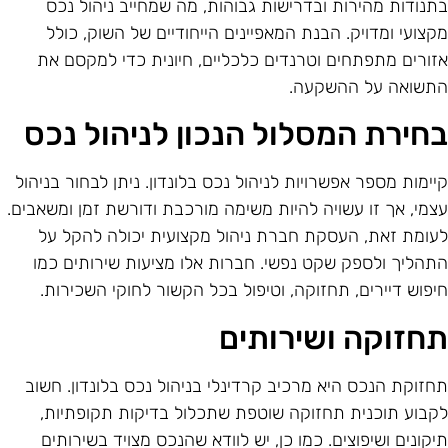
תנודות מהירות ובדרישות גבוהות, מה שמחייב ניהול נכס
קצועי ומדויק. הבנת המאפיינים הייחודיים של השוק, כולל
זורים מתפתחים וטרנדים כלכליים, חיונית כדי למקסם את
תשואה על ההשקעה.
חירת המסלול הנכון לניהול נכס
יימות מספר אפשרויות לניהול נכס בלונדון. ניתן לבחור בניהול
צמי, אך זו עשויה להיות משימה מורכבת ודורשת זמן ומשאבים.
עומת זאת, העסקת חברת ניהול מקצועית יכולה להקל על
תהליך ולספק שקט נפשי. חברות אלו מציעות שירותים כמו
יפוש דיירים, תחזוקה, וטיפול בכל הקשור לחוקי השכירות.
חזוקה ושירותים
חזוקת הנכס היא מרכיב קרדינלי בניהול נכס בלונדון. חשוב
קבוע תוכנית תחזוקה שוטפת שתכלול בדיקות תקופתיות,
יקונים ושיפוצים. כמו כן, יש לוודא שהנכס מצויד בשירותים