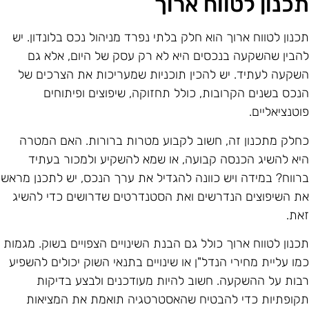
כנון לטווח ארוך
כנון לטווח ארוך הוא חלק בלתי נפרד מניהול נכס בלונדון. יש
הבין שהשקעה בנכסים היא לא רק עסק של היום, אלא גם
שקעה לעתיד. יש להכין תוכניות שמעריכות את הצרכים של
נכס בשנים הקרובות, כולל תחזוקה, שיפוצים ופיתוחים
וטנציאליים.
חלק מתכנון זה, חשוב לקבוע מטרות ברורות. האם המטרה
יא להשיג הכנסה קבועה, או שמא להשקיע ולמכור בעתיד
רווח? במידה ויש כוונה להגדיל את ערך הנכס, יש לתכנן מראש
ת השיפוצים הנדרשים ואת הסטנדרטים שדרושים כדי להשיג
את.
כנון לטווח ארוך כולל גם הבנת השינויים הצפויים בשוק. מגמות
מו עליית מחירי הנדל"ן או שינויים בתנאי השוק יכולים להשפיע
בות על ההשקעה. חשוב להיות מעודכנים ולבצע בדיקות
קופתיות כדי להבטיח שהאסטרטגיה תואמת את המציאות