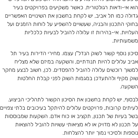
וא אי-ודאות רגולטורית. כאשר משקיעים בפרויקטים בעיר
דולה כמו תל אביב, יש לקחת בחשבון את השינויים האפשריים
חוקי התכנון והבניה, שעשויים להשפיע על לוחות הזמנים ועל
עלויות. אי-בהירות זו עלולה להוביל לבעיות כלכליות
שמעותיות.
יכון נוסף קשור לשוק הנדל"ן עצמו. מחירי הדירות בעיר תל
ביב עלולים להיות תנודתיים, והשקעה במיזם שלא מצליח
משוך רוכשים עלולה להוביל להפסדים. לכן, חשוב לבצע מחקר
וק מקיף ולהתעדכן במגמות השוק לפני קבלת החלטות
שקעה.
בסוף, יש לקחת בחשבון את הסיכון הקשור לתהליכי הביצוע.
עיתים קרובות, פרויקטים עלולים להיתקל בעיכובים בלתי צפויים
של בעיות של תכנון, תקציב או כוח אדם. השקעות שמבוססות
ל תכנון לא מדויק או לא מציאותי עשויות להוביל להוצאות
וספות ולסיכוי נמוך יותר להצלחות.