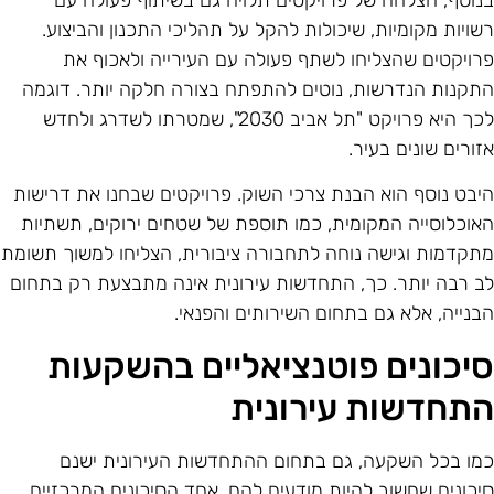
נוסף, הצלחה של פרויקטים תלויה גם בשיתוף פעולה עם
שויות מקומיות, שיכולות להקל על תהליכי התכנון והביצוע.
רויקטים שהצליחו לשתף פעולה עם העירייה ולאכוף את
תקנות הנדרשות, נוטים להתפתח בצורה חלקה יותר. דוגמה
לכך היא פרויקט "תל אביב 2030", שמטרתו לשדרג ולחדש
זורים שונים בעיר.
יבט נוסף הוא הבנת צרכי השוק. פרויקטים שבחנו את דרישות
אוכלוסייה המקומית, כמו תוספת של שטחים ירוקים, תשתיות
תקדמות וגישה נוחה לתחבורה ציבורית, הצליחו למשוך תשומת
ב רבה יותר. כך, התחדשות עירונית אינה מתבצעת רק בתחום
בנייה, אלא גם בתחום השירותים והפנאי.
יכונים פוטנציאליים בהשקעות
תחדשות עירונית
מו בכל השקעה, גם בתחום ההתחדשות העירונית ישנם
יכונים שחשוב להיות מודעים להם. אחד הסיכונים המרכזיים