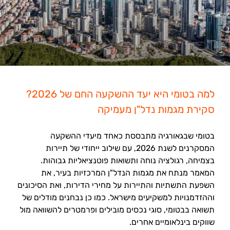
למה בטומי היא יעד ההשקעה החם של 2026?
סקירת מגמות נדל"ן מעמיקה
בטומי שבגאורגיה מתבססת כאחד מיעדי ההשקעה
המסקרנים לשנת 2026, עם שילוב ייחודי של תיירות
בצמיחה, רגולציה נוחה ותשואות פוטנציאליות גבוהות.
המאמר מנתח את מגמות הנדל"ן המרכזיות בעיר, את
השפעת התשתיות והתיירות על מחירי הדירות, ואת הסיכונים
וההזדמנויות למשקיעים מישראל. כמו כן נבחנים מודלים של
תשואה בבטומי, סוגי נכסים מובילים ופרמטרים להשוואה מול
שווקים בינלאומיים אחרים.