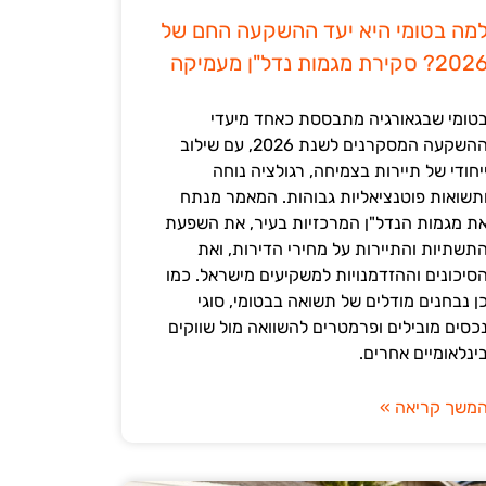
מה בטומי היא יעד ההשקעה החם של
202? סקירת מגמות נדל"ן מעמיקה
טומי שבגאורגיה מתבססת כאחד מיעדי
ההשקעה המסקרנים לשנת 2026, עם שילוב
יחודי של תיירות בצמיחה, רגולציה נוחה
תשואות פוטנציאליות גבוהות. המאמר מנתח
ת מגמות הנדל"ן המרכזיות בעיר, את השפעת
תשתיות והתיירות על מחירי הדירות, ואת
סיכונים וההזדמנויות למשקיעים מישראל. כמו
ן נבחנים מודלים של תשואה בבטומי, סוגי
כסים מובילים ופרמטרים להשוואה מול שווקים
ינלאומיים אחרים.
משך קריאה »