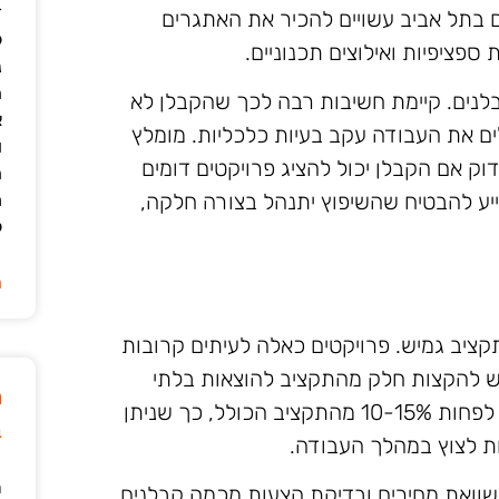
ד
ים בתל אביב עשויים להכיר את האתגרים
ל
 ספציפיות ואילוצים תכנוניים.
נ
ה
בלנים. קיימת חשיבות רבה לכך שהקבלן לא
א
ים את העבודה עקב בעיות כלכליות. מומלץ
ו
ק אם הקבלן יכול להציג פרויקטים דומים
ה
יע להבטיח שהשיפוץ יתנהל בצורה חלקה,
מ
ל
ה
ציב גמיש. פרויקטים כאלה לעיתים קרובות
 יש להקצות חלק מהתקציב להוצאות בלתי
מ
מתוכננות. מומלץ לקבוע הוצאות רזרבה של לפחות 10-15% מהתקציב הכולל, כך שניתן
ב
ות לצוץ במהלך העבודה.
ר
וואת מחירים ובדיקת הצעות מכמה קבלנים.