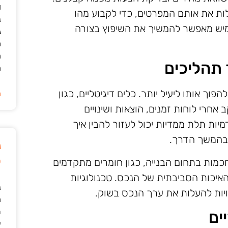
ו
ללות את אותם המפרטים, כדי לקבוע מהו
נ
גמיש מאפשר להמשיך את השיפוץ בצורה
ג
מ
ה
 תהליכים
ה
וך אותו ליעיל יותר. כלים דיגיטליים, כגון
ה
 אחרי לוחות זמנים, הוצאות ושינויים
יות תלת ממדיות יכול לעזור להבין איך
 בהמשך הדרך.
נ
ט
חכמות בתחום הבנייה, כגון חומרים מתקדמים
האיכות הסביבתית של הנכס. טכנולוגיות
נ
יות להעלות את ערך הנכס בשוק.
ה
ת
ים
י