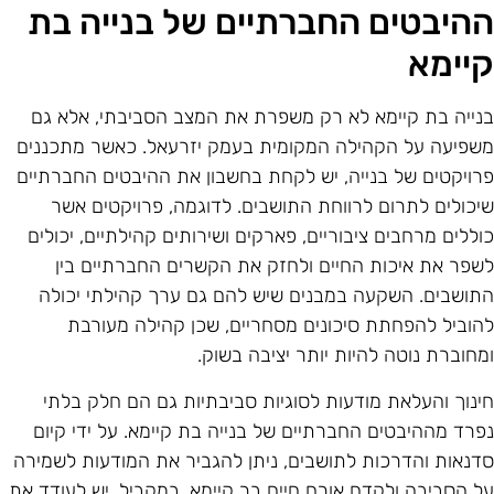
היבטים החברתיים של בנייה בת
יימא
נייה בת קיימא לא רק משפרת את המצב הסביבתי, אלא גם
שפיעה על הקהילה המקומית בעמק יזרעאל. כאשר מתכננים
רויקטים של בנייה, יש לקחת בחשבון את ההיבטים החברתיים
יכולים לתרום לרווחת התושבים. לדוגמה, פרויקטים אשר
וללים מרחבים ציבוריים, פארקים ושירותים קהילתיים, יכולים
שפר את איכות החיים ולחזק את הקשרים החברתיים בין
תושבים. השקעה במבנים שיש להם גם ערך קהילתי יכולה
הוביל להפחתת סיכונים מסחריים, שכן קהילה מעורבת
מחוברת נוטה להיות יותר יציבה בשוק.
ינוך והעלאת מודעות לסוגיות סביבתיות גם הם חלק בלתי
פרד מההיבטים החברתיים של בנייה בת קיימא. על ידי קיום
דנאות והדרכות לתושבים, ניתן להגביר את המודעות לשמירה
ל הסביבה ולקדם אורח חיים בר קיימא. במקביל, יש לעודד את