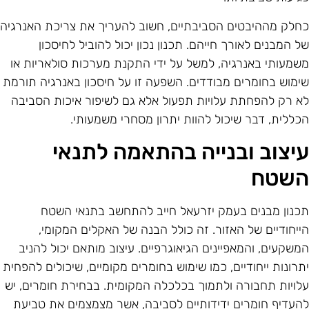
חלק מההיבטים הסביבתיים, חשוב להעריך את צריכת האנרגיה
ל המבנים לאורך חייהם. תכנון נכון יכול להוביל לחיסכון
שמעותי באנרגיה, למשל על ידי התקנת מערכות סולאריות או
ימוש בחומרים מבודדים. השפעה זו על חיסכון באנרגיה תורמת
א רק להפחתת עלויות תפעול אלא גם לשיפור איכות הסביבה
כללית, דבר שיכול להוות יתרון מסחרי משמעותי.
יצוב ובנייה בהתאמה לתנאי
שטח
כנון מבנים בעמק יזרעאל חייב להתחשב בתנאי השטח
ייחודיים של האזור. זה כולל הבנה של האקלים המקומי,
משקעים, והמאפיינים הגיאוגרפיים. עיצוב מותאם יכול להניב
תרונות ייחודיים, כמו שימוש בחומרים מקומיים, שיכולים להפחית
לויות תחבורה ולתמוך בכלכלה המקומית. בבחירת חומרים, יש
העדיף חומרים ידידותיים לסביבה, אשר מצמצמים את טביעת