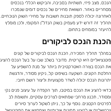
נכס, מצב פיזי, תשתיות בסביבה, והביקוש הכללי בנכסים
סחריים באזור. השוואת מחירים של נכסים דומים שנמכרו
אחרונה יכולה לספק תובנות חשובות על מחירי השוק הנוכחיים.
הליך זה דורש ידע מעמיק בשוק הנדל"ן המקומי, ולכן מומלץ
היעזר במומחים בתחום.
כנת הנכס לביקורים
מהלך תהליך המכירה, הכנת הנכס לביקורים של קונים
וטנציאליים היא קריטית. מדובר בשלב שבו על בעל הנכס להציג
ת הנכס בצורה האטרקטיבית ביותר על מנת להשפיע על
חלטת הקונים. השקעה בשיפוט קל, ניקיון מסודר, והדגשת
תרונות הנכס יכולה לשדר מקצועיות וליצור רושם חיובי.
דאי להציג את הנכס במיטבו, תוך הקפדה על עיצוב פנים נקי
מסודר, תכנון מרחבי שמתאים לצרכים עסקיים, ותשומת לב
פרטים הקטנים. נוסף על כך, ניתן לשקול לערוך סיורים
ירטואליים או להציע תמונות איכותיות שימחישו את הפוטנציאל