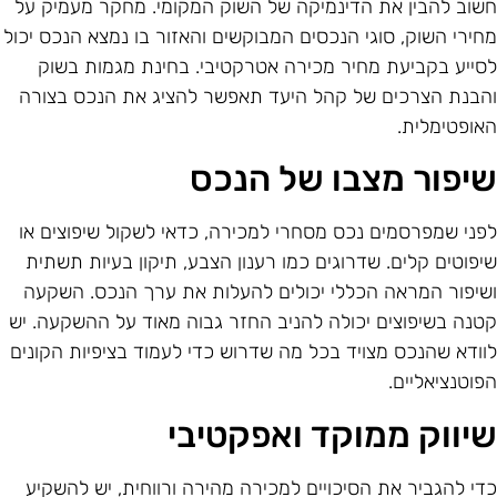
שוב להבין את הדינמיקה של השוק המקומי. מחקר מעמיק על
חירי השוק, סוגי הנכסים המבוקשים והאזור בו נמצא הנכס יכול
סייע בקביעת מחיר מכירה אטרקטיבי. בחינת מגמות בשוק
הבנת הצרכים של קהל היעד תאפשר להציג את הנכס בצורה
אופטימלית.
יפור מצבו של הנכס
פני שמפרסמים נכס מסחרי למכירה, כדאי לשקול שיפוצים או
יפוטים קלים. שדרוגים כמו רענון הצבע, תיקון בעיות תשתית
שיפור המראה הכללי יכולים להעלות את ערך הנכס. השקעה
טנה בשיפוצים יכולה להניב החזר גבוה מאוד על ההשקעה. יש
וודא שהנכס מצויד בכל מה שדרוש כדי לעמוד בציפיות הקונים
פוטנציאליים.
יווק ממוקד ואפקטיבי
די להגביר את הסיכויים למכירה מהירה ורווחית, יש להשקיע