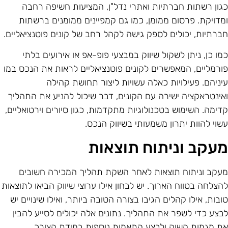
גון רשתות חברתיות ואתרי נדל"ן, המציעות חשיפה רחבה
מדויקת. פרסום ממומן, כמו גם קמפיינים ממומנים ברשתות
ברתיות, יכולים לספק גישה לקהל רחב של קונים פוטנציאליים.
מו כן, ניתן לשקול שיווק במבצעי פופ-אפ או אירועים בלתי
ורמליים, המאפשרים לקונים פוטנציאליים לראות את הנכס במו
יניהם. פעילויות כאלה עשויות ליצור תחושת קהילה
אינטראקציה ישירה עם הקונים, דבר שיכול להניע את התהליך
דימה. השימוש בטכנולוגיות מתקדמות, כגון סיורים וירטואליים,
שוי להוות יתרון משמעותי בשיווק הנכס.
עקב וניתוח תוצאות
עקב וניתוח תוצאות לאחר השקת תהליך המכירה חשובים
הצלחה בטווח הארוך. יש לבחון אילו ערוצי שיווק הביאו לתוצאות
ובות, אילו קהלים הגיבו בצורה הטובה ביותר, ואילו שינויים יש
בצע כדי לשפר את התהליך. נתונים אלה יכולים לסייע להבין
ת מגמות השוק ולבצע התאמות נוספות במידת הצורך.