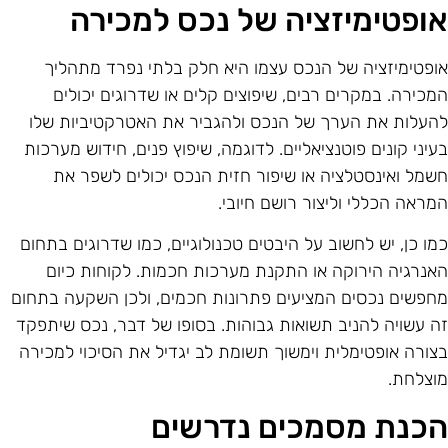
ופטימיזציה של נכס למכירה
ופטימיזציה של הנכס עצמו היא חלק בלתי נפרד מתהליך
מכירה. במקרים רבים, שיפוצים קלים או שדרוגים יכולים
העלות את הערך של הנכס ולהגביר את האטרקטיביות שלו
עיני קונים פוטנציאליים. לדוגמה, שיפוץ פנים, חידוש מערכות
שמל ואינסטלציה או שיפור חזית הנכס יכולים לשפר את
מראה הכללי וליצור רושם חיובי.
מו כן, יש לחשוב על היבטים טכנולוגיים, כמו שדרוגים בתחום
אנרגיה הירוקה או התקנת מערכות חכמות. לקוחות כיום
חפשים נכסים המציעים פתרונות חכמים, ולכן השקעה בתחום
ה עשויה להניב תשואות גבוהות. בסופו של דבר, נכס שיתפקד
צורה אופטימלית וימשוך תשומת לב יגדיל את הסיכוי למכירה
וצלחת.
כנת מסמכים נדרשים