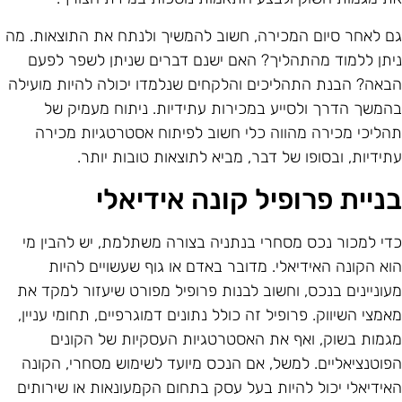
ם לאחר סיום המכירה, חשוב להמשיך ולנתח את התוצאות. מה
יתן ללמוד מהתהליך? האם ישנם דברים שניתן לשפר לפעם
באה? הבנת התהליכים והלקחים שנלמדו יכולה להיות מועילה
המשך הדרך ולסייע במכירות עתידיות. ניתוח מעמיק של
הליכי מכירה מהווה כלי חשוב לפיתוח אסטרטגיות מכירה
תידיות, ובסופו של דבר, מביא לתוצאות טובות יותר.
ניית פרופיל קונה אידיאלי
די למכור נכס מסחרי בנתניה בצורה משתלמת, יש להבין מי
וא הקונה האידיאלי. מדובר באדם או גוף שעשויים להיות
עוניינים בנכס, וחשוב לבנות פרופיל מפורט שיעזור למקד את
אמצי השיווק. פרופיל זה כולל נתונים דמוגרפיים, תחומי עניין,
גמות בשוק, ואף את האסטרטגיות העסקיות של הקונים
פוטנציאליים. למשל, אם הנכס מיועד לשימוש מסחרי, הקונה
אידיאלי יכול להיות בעל עסק בתחום הקמעונאות או שירותים