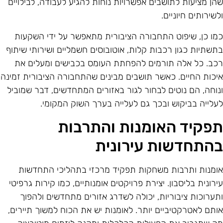
הן מציעות לתושבים אפשרויות נוחות להגיע לעבודה, לבילויים
לשירותים חיוניים.
מו כן, שיפוט התחבורה הציבורית מתאפשר על ידי השקעות
תשתיות כגון רכבות קלות, אוטובוסים חשמליים ושירותי שיתוף
כב. כל אלה תורמים להפחתת העומס בכבישים ומעלים את
יכות החיים. כאשר תושבים מבינים שהתחבורה הציבורית זמינה
נוחה, הם נוטים לבחור לגור באזורים המתחדשים, דבר שמוביל
עלייה בביקוש ובכך גם לעלייה בערך השוק המקומי.
פקיד האומנות והתרבות
התחדשות עירונית
ומנות ותרבות משחקות תפקיד מרכזי בתהליכי התחדשות
ירונית בליסבון. יצירת פרויקטים אומנותיים, כמו קירות גרפיטי
תערוכות ציבוריות, יכולה לשדרג אזורים מתחדשים ולהפוך
ותם לאטרקטיביים יותר. לאומנות יש את הכוח למשוך תיירים,