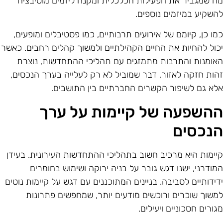
ה שמגביר את הפעילות הכלכלית ומקנה ליזמים מוטיבציה
השקיע במיזמים נוספים.
מו כן, קיומם של אירועים תרבותיים, כמו פסטיבלים ומופעים,
כול להחיות את החיים הקהילתיים ולמשוך קהלים רחבים. כאשר
אומנות והתרבות מתמזגים עם תהליכי ההתחדשות, נוצרת
הות חזקה לאזור, דבר שמוביל לא רק לעלייה בערך הנכסים,
לא גם לשיפור הקשרים החברתיים בין התושבים.
השפעה של קיימות על ערך
נכסים
יימות היא מרכיב חשוב בתהליכי ההתחדשות העירונית. בעידן
מודרני, ישנו דגש גובר על בניה ירוקה ושימוש בחומרים
דידותיים לסביבה. בניינים המתוכננים עם דגש על קיימות נוטים
משוך שוכרים ורוכשים מודעים יותר, שמחפשים פתרונות
גורים חסכוניים ויעילים.