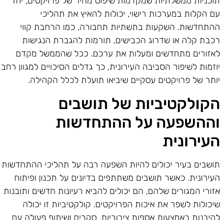
וכניות ממשלתיות שמקדמות שיפוט מהיר של פרויקטים, יחד
ם הקלות במערכות רישוי, יכולות להאיץ את תהליכי
התחדשות. השקעות בתשתיות תחבורה, כמו הרחבת קווי
כבת קלה או שדרוג הכבישים, תורמות להגברת הנגישות
אזורים מתחדשים ומעלות את ערכם. ככל שהממשל מקדם
וזמות לשיפור הסביבה העירונית, כך גדלים הסיכויים למגוון רחב
ותר של פרויקטים עסקיים שיביאו תועלת לכלל הקהילה.
קולקטיביות של תושבים
ההשפעה על ההתחדשות
עירונית
ושבים בעיר יכולים להיות השפעה רבה על תהליכי ההתחדשות
עירונית. כאשר תושבים משתתפים בדיונים על תכנון ופיתוח
זורי המגורים שלהם, הם יכולים להביא רעיונות חדשים ותובנות
יכולות לשפר את איכות הפרויקטים. קולקטיביות זו יכולה
היבנות באמצעות אספות ציבוריות, סקרים ושיתוף פעולה עם