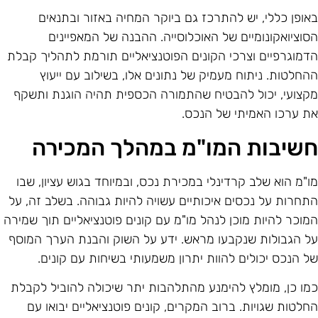
אופן כללי, יש להתרכז גם ביוקר המחיה באזור ובתנאים
סוציואקונומיים של האוכלוסייה. ההבנה של המאפיינים
דמוגרפיים וצרכי הקונים הפוטנציאליים תורמת לתהליך קבלת
החלטות. ניתוח מעמיק של נתונים אלו, בשילוב עם ייעוץ
קצועי, יכול להבטיח שהתמורה הכספית תהיה הוגנת ותשקף
ת ערכו האמיתי של הנכס.
שיבות המו"מ במהלך המכירה
ו"מ הוא שלב קרדינלי במכירת נכס, ובמיוחד בגוש עציון, שבו
תחרות על נכסים איכותיים עשויה להיות גבוהה. בשלב זה, על
מוכר להיות מוכן לנהל מו"מ עם קונים פוטנציאליים תוך שמירה
ל הגבולות שנקבעו מראש. ידע על השוק והבנת הערך המוסף
ל הנכס יכולים להוות יתרון משמעותי בשיחות עם קונים.
מו כן, מומלץ להימנע מהתלהבות יתר שיכולה להוביל לקבלת
חלטות שגויות. ברוב המקרים, קונים פוטנציאליים יבואו עם