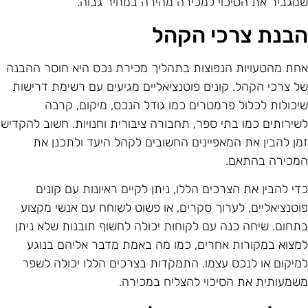
מגביר את הסיכוי למכירה מהירה במחיר גבוה.
בנת צרכי הקהל
חת מהטעויות הנפוצות בתהליך מכירת נכס היא חוסר ההבנה
ל צרכי הקהל. קונים פוטנציאליים מגיעים עם רשימת דרישות
יכולות לכלול פרמטרים כמו גודל הנכס, מיקום, קרבה
שירותים כמו בתי ספר, תחבורה ציבורית וחנויות. חשוב להקדיש
מן להבין את המאפיינים החשובים לקהל היעד ולתכנן את
מכירה בהתאם.
די להבין את הצרכים הללו, ניתן לקיים ראיונות עם קונים
וטנציאליים, לערוך סקרים, או פשוט לשוחח עם אנשי מקצוע
תחום. שיחה כנה עם לקוחות יכולה לחשוף תובנות שלא ניתן
מצוא במקורות אחרים, כמו מה באמת מדבר אליהם בנוגע
מיקום או לנכס עצמו. התמקדות בצרכים הללו יכולה לשפר
שמעותית את הסיכוי להצליח במכירה.