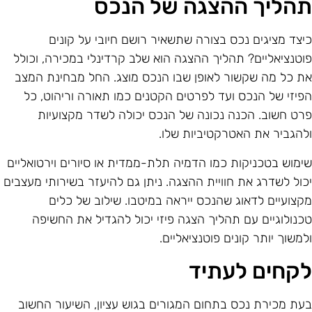
הליך ההצגה של הנכס
יצד מציגים נכס בצורה שתשאיר רושם חיובי על קונים
וטנציאליים? תהליך ההצגה הוא שלב קרדינלי במכירה, וכולל
ת כל מה שקשור לאופן שבו הנכס מוצג. החל מבחינת המצב
פיזי של הנכס ועד לפרטים הקטנים כמו תאורה וריהוט, כל
רט חשוב. הכנה נכונה של הנכס יכולה לשדר מקצועיות
להגביר את האטרקטיביות שלו.
ימוש בטכניקות כמו הדמיה תלת-ממדית או סיורים וירטואליים
כול לשדרג את חוויית ההצגה. ניתן גם להיעזר בשירותי מעצבים
קצועיים לדאוג שהנכס ייראה במיטבו. שילוב של כלים
כנולוגיים עם תהליך הצגה פיזי יכול להגדיל את החשיפה
למשוך יותר קונים פוטנציאליים.
קחים לעתיד
עת מכירת נכס בתחום המגורים בגוש עציון, השיעור החשוב