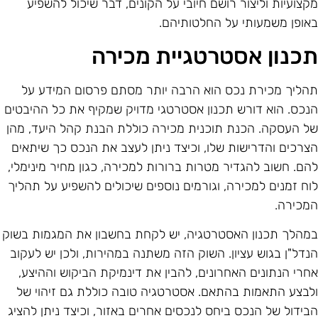
קצועיות וליצור רושם חיובי על הקונים, דבר שיכול להשפיע
אופן משמעותי על החלטותיהם.
כנון אסטרטגיית מכירה
הליך מכירת נכס הוא הרבה יותר מסתם פרסום המידע על
נכס. הוא דורש תכנון אסטרטגי מדויק שמקיף את כל ההיבטים
ל העסקה. הכנת תוכנית מכירה כוללת הבנת קהל היעד, מהן
צרכים והדרישות שלו, וכיצד ניתן לעצב את הנכס כך שיתאים
הם. חשוב להגדיר מטרות ברורות למכירה, כגון מחיר מינימלי,
וח זמנים למכירה, וגורמים נוספים שיכולים להשפיע על תהליך
מכירה.
מהלך תכנון האסטרטגיה, יש לקחת בחשבון את המגמות בשוק
נדל"ן בגוש עציון. השוק הזה משתנה במהירות, ולכן יש לעקוב
חרי הנתונים האחרונים, להבין את דינמיקת הביקוש וההיצע,
לבצע התאמות בהתאם. אסטרטגיה טובה כוללת גם זיהוי של
בידול של הנכס ביחס לנכסים אחרים באזור, וכיצד ניתן להציג