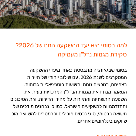
למה בטומי היא יעד ההשקעה החם של 2026?
סקירת מגמות נדל"ן מעמיקה
בטומי שבגאורגיה מתבססת כאחד מיעדי ההשקעה
המסקרנים לשנת 2026, עם שילוב ייחודי של תיירות
בצמיחה, רגולציה נוחה ותשואות פוטנציאליות גבוהות.
המאמר מנתח את מגמות הנדל"ן המרכזיות בעיר, את
השפעת התשתיות והתיירות על מחירי הדירות, ואת הסיכונים
וההזדמנויות למשקיעים מישראל. כמו כן נבחנים מודלים של
תשואה בבטומי, סוגי נכסים מובילים ופרמטרים להשוואה מול
שווקים בינלאומיים אחרים.