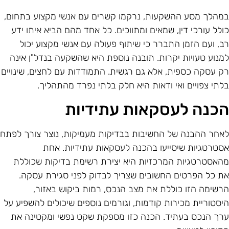
מהלך מסע ההשקעות, נרקמו קשרים עם אנשי מקצוע בתחום,
ולל עורכי דין, שמאים ומתווכים. כל אחד מהם הביא איתו ידע
ב, ועם הזמן התברר כי שיתוף פעולה עם אנשי מקצוע יכול
מנוע טעויות יקרות. תובנה נוספת היא שהשקעה בנדל"ן אינה
ק עסקה כספית, אלא גם רגשית. התמודדות עם לחצים, שינויים
לתי צפויים ואי ודאות היא חלק בלתי נפרד מהתהליך.
כנה לעסקאות עתידיות
אחר ההבנה של החשיבות בבדיקות מעמיקות, נוצר צורך לפתח
סטרטגיות שיסייעו בהכנה לעסקאות עתידיות. אחת
האסטרטגיות המרכזיות היא יצירת רשימת בדיקות שכוללת
ת כל הפרטים החשובים שצריך לבדוק לפני סגירת עסקה.
רשימה הזו כוללת את מצב הנכס, רמות ביקוש באזור,
יסטוריית מכירות קודמות, וגורמים נוספים שיכולים להשפיע על
רך הנכס בעתיד. הכנה כזו מספקת שקט נפשי ומקטינה את