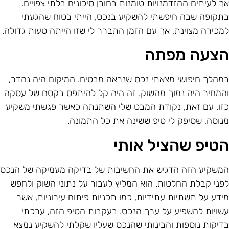
ך לעיתים ההזדמנויות טומנות בחובן סיכונים בלתי צפויים.
תקופה שבה חיפשתי להשקיע בנכס, הייתי בטוח שהגעתי
מכירה מצוינת, אך עם הזמן התברר לי שזו הייתה טעות גדולה.
צעה מפתה
מהלך חיפושי מצאתי נכס שנראה מבטיח. המיקום היה נהדר,
המחיר היה נמוך מהשוק. זה היה קל להיתפס בקסם של עסקה
זו. עם זאת, נקודת המבט שלי השתנתה כאשר פגשתי משקיע
נוסה, שסיפק לי טיפ ששינה את כל התמונה.
טיפ שהציל אותי
משקיע הזה הדגיש את החשיבות של בדיקה מעמיקה של הנכס
פני קבלת החלטות. הוא המליץ לעבור על נתוני השוק ולחפש
ידע על תשתיות עתידיות, כמו תכניות פיתוח עירוניות, אשר
שויות להשפיע על ערך הנכס. בעקבות הטיפ הזה, ערכתי
דיקות נוספות והבינותי שהנכס שעליו שקלתי להשקיע נמצא