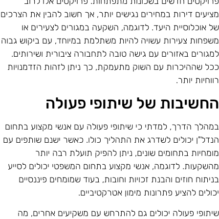
רויקטים חדשים בשכונות מתפתחות. פרויקטים אלו לרוב
ציעים דירות במחירים נגישים יותר, אך חשוב להבין את הצרכים
ל אוכלוסיית היעד. לדוגמה, השקעה במגורים לצעירים או
שפחות צעירות עשויה להיות משתלמת במיוחד, עם ביקוש גבוה
מגורים באזורים עם גישה טובה לתחבורה ציבורית ושירותים.
כל שההיכרות עם השוק מתעמקת, כך ניתן לזהות הזדמנויות
ווחיות יותר.
חשיבות של שיתופי פעולה
מהלך הדרך, למדתי כי שיתופי פעולה עם אנשי מקצוע בתחום
נדל"ן יכולים לשדרג את התהליך כולו. כאשר ישנם שותפים עם
ומחיות בתחומים שונים, ניתן להפיק תועלת רבה יותר
השקעות. לדוגמה, אנשי מקצוע בתחום המשפטי יכולים לסייע
ניתוח חוזים והבנת זכויות וחובות, בעוד שמומחים פיננסיים
כולים להציע פתרונות מימון אטרקטיביים.
יתופי פעולה יכולים גם להתרחש עם משקיעים אחרים, מה