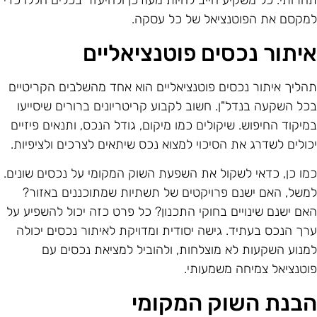
חרותי. כל משקיע חייב להיות מעודכן ולהיעזר בכלים הללו כדי
מקסם את הפוטנציאל של כל עסקה.
יתור נכסים פוטנציאליים
הליך איתור נכסים פוטנציאליים הוא אחד מהשלבים הקריטיים
כל השקעה בנדל"ן. חשוב לקבוע קריטריונים ברורים שיסייעו
מיקוד החיפוש. שיקולים כמו מיקום, גודל הנכס, ותנאים פיזיים
כולים לשדרג את הסיכוי למצוא נכס שיתאים לצרכים ולציפיות.
מו כן, כדאי לשקול את השפעת השוק המקומי על נכסים שונים.
משל, האם ישנם פרויקטים של תשתיות שמתוכננים באזור?
אם ישנם שינויים בחוקי התכנון? כל פרט כזה יכול להשפיע על
רך הנכס בעתיד. גישה יסודית ומדויקת לאיתור נכסים יכולה
מנוע השקעות לא מוצלחות, ולהוביל למציאת נכסים עם
וטנציאל צמיחה משמעותי.
בנת השוק המקומי