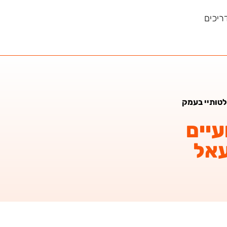
ריכים
לטותיי בעמק
עיים
עאל