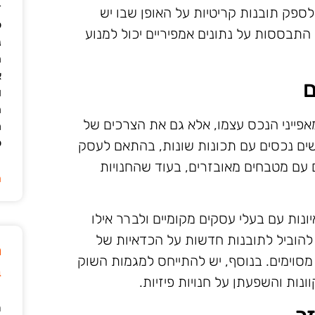
ד
לספק תובנות קריטיות על האופן שבו יש
ל
תבססות על נתונים אמפיריים יכול למנוע
נ
ה
א
ם
ו
ה
אפייני הנכס עצמו, אלא גם את הצרכים של
מ
ל
שים נכסים עם תכונות שונות, בהתאם לעסק
עם מטבחים מאובזרים, בעוד שהחנויות
ה
ונות עם בעלי עסקים מקומיים ולברר אילו
להוביל לתובנות חדשות על הכדאיות של
מ
מסוימים. בנוסף, יש להתייחס למגמות השוק
ב
נות והשפעתן על חנויות פיזיות.
ר