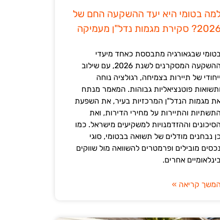
מה בטומי היא יעד ההשקעה החם של
202? סקירת מגמות נדל"ן מעמיקה
טומי שבגאורגיה מתבססת כאחד מיעדי
ההשקעה המסקרנים לשנת 2026, עם שילוב
יחודי של תיירות בצמיחה, רגולציה נוחה
תשואות פוטנציאליות גבוהות. המאמר מנתח
ת מגמות הנדל"ן המרכזיות בעיר, את השפעת
תשתיות והתיירות על מחירי הדירות, ואת
סיכונים וההזדמנויות למשקיעים מישראל. כמו
ן נבחנים מודלים של תשואה בבטומי, סוגי
כסים מובילים ופרמטרים להשוואה מול שווקים
ינלאומיים אחרים.
משך קריאה »