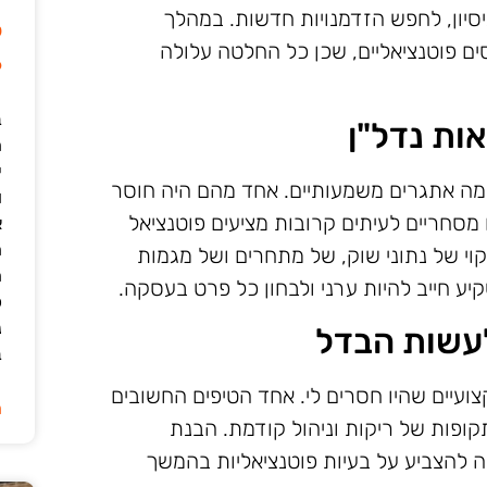
סיון, לחפש הזדמנויות חדשות. במהלך
ל
ים פוטנציאליים, שכן כל החלטה עלולה
6
ב
ות נדל"ן
י
ה אתגרים משמעותיים. אחד מהם היה חוסר
ו
 מסחריים לעיתים קרובות מציעים פוטנציאל
א
ה
לקוי של נתוני שוק, של מתחרים ושל מגמות
ה
יע חייב להיות ערני ולבחון כל פרט בעסקה.
כ
נ
לעשות הבדל
ב
ועיים שהיו חסרים לי. אחד הטיפים החשובים
ה
קופות של ריקות וניהול קודמת. הבנת
ה להצביע על בעיות פוטנציאליות בהמשך