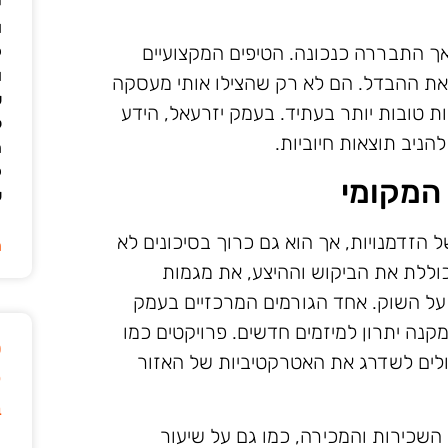
י
ו
 התבררה כנכונה. הטיפים המקצועיים
ק
ו
ו את ההבדל. הם לא רק שהצילו אותי מעסקה
ש
ת טובות יותר בעתיד. בעמק יזרעאל, הידע
ל
הניב תוצאות חיוביות.
ה
ק
 המקומי
ש
 הזדמנויות, אך הוא גם כרוך בסיכונים לא
ה
כוללת את הביקוש וההיצע, את מגמות
על השוק. אחד הגורמים המרכזיים בעמק
נה יתרון למיזמים חדשים. פרויקטים כמו
ט
ולים לשדרג את האטרקטיביות של האזור
ק
ב
 השכירות והמכירה, כמו גם על שיעור