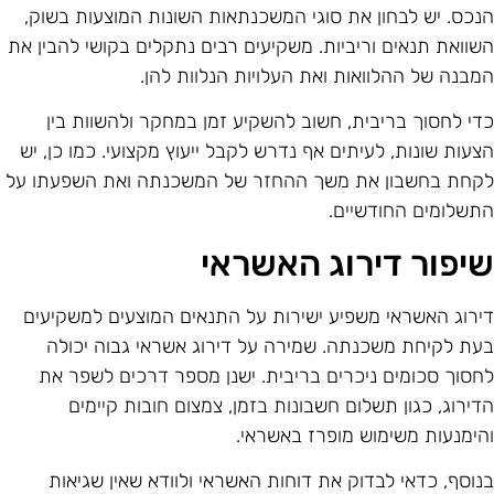
נכס. יש לבחון את סוגי המשכנתאות השונות המוצעות בשוק,
שוואת תנאים וריביות. משקיעים רבים נתקלים בקושי להבין את
מבנה של ההלוואות ואת העלויות הנלוות להן.
די לחסוך בריבית, חשוב להשקיע זמן במחקר ולהשוות בין
צעות שונות, לעיתים אף נדרש לקבל ייעוץ מקצועי. כמו כן, יש
קחת בחשבון את משך ההחזר של המשכנתה ואת השפעתו על
תשלומים החודשיים.
יפור דירוג האשראי
ירוג האשראי משפיע ישירות על התנאים המוצעים למשקיעים
עת לקיחת משכנתה. שמירה על דירוג אשראי גבוה יכולה
חסוך סכומים ניכרים בריבית. ישנן מספר דרכים לשפר את
דירוג, כגון תשלום חשבונות בזמן, צמצום חובות קיימים
הימנעות משימוש מופרז באשראי.
נוסף, כדאי לבדוק את דוחות האשראי ולוודא שאין שגיאות