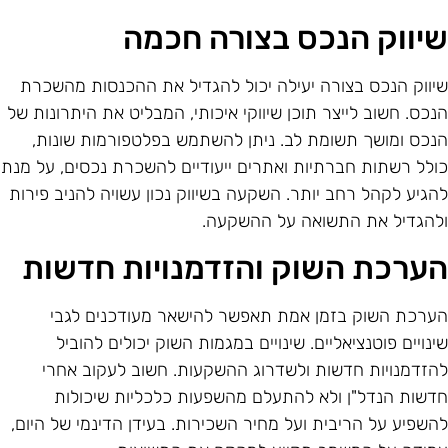
יווק הנכס בצורה חכמה
יווק הנכס בצורה יעילה יכול להגדיל את ההכנסות מהשכרת
נכס. חשוב לייצר תוכן שיווקי איכותי, המבליט את היתרונות של
נכס ומושך תשומת לב. ניתן להשתמש בפלטפורמות שונות,
ולל רשתות חברתיות ואתרים ייעודיים להשכרת נכסים, על מנת
הגיע לקהל רחב יותר. השקעה בשיווק נכון עשויה להניב פירות
להגדיל את התשואה על ההשקעה.
ערכת השוק והזדמנויות חדשות
ערכת השוק בזמן אמת תאפשר להישאר מעודכנים לגבי
ינויים פוטנציאליים. שינויים במגמות השוק יכולים להוביל
הזדמנויות חדשות ולשדרוג ההשקעות. חשוב לעקוב אחרי
דשות הנדל"ן ולא להתעלם מהשפעות כלכליות שיכולות
השפיע על הריבית ועל מחיר השכירות. בעידן הדינמי של היום,