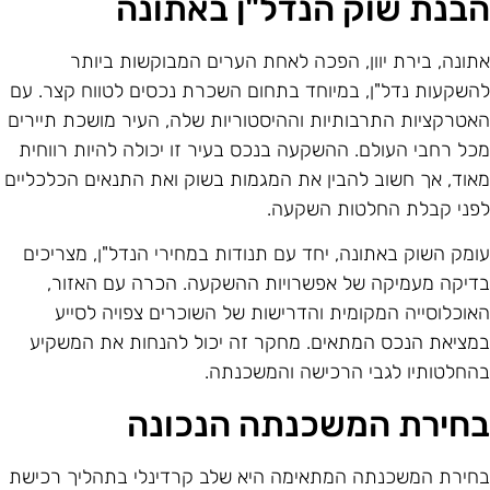
בנת שוק הנדל"ן באתונה
תונה, בירת יוון, הפכה לאחת הערים המבוקשות ביותר
השקעות נדל"ן, במיוחד בתחום השכרת נכסים לטווח קצר. עם
אטרקציות התרבותיות וההיסטוריות שלה, העיר מושכת תיירים
כל רחבי העולם. ההשקעה בנכס בעיר זו יכולה להיות רווחית
אוד, אך חשוב להבין את המגמות בשוק ואת התנאים הכלכליים
פני קבלת החלטות השקעה.
ומק השוק באתונה, יחד עם תנודות במחירי הנדל"ן, מצריכים
דיקה מעמיקה של אפשרויות ההשקעה. הכרה עם האזור,
אוכלוסייה המקומית והדרישות של השוכרים צפויה לסייע
מציאת הנכס המתאים. מחקר זה יכול להנחות את המשקיע
החלטותיו לגבי הרכישה והמשכנתה.
חירת המשכנתה הנכונה
חירת המשכנתה המתאימה היא שלב קרדינלי בתהליך רכישת