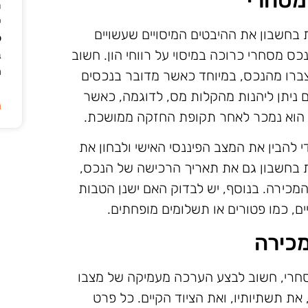
 מסחרי
ת
י
בחשבון את ההיבטים המיסויים שעשויים
ל
ס מסחרי כרוכה במיסוי על רווחי הון. חשוב
ב
ה
צברו מהנכס, במיוחד כאשר מדובר בנכסים
 ניתן ליהנות מהקלות מס, לדוגמה, כאשר
ה
הוא נמכר לאחר תקופת החזקה ממושכת.
י להבין את המצב הפיננסי האישי ולבחון את
 בחשבון גם את תאריך הרכישה של הנכס,
כירה. בנוסף, יש לבדוק האם ישנן הטבות
ם, כמו פטורים או תשלומים מופחתים.
כירה
רי, חשוב לבצע הערכה מעמיקה של מצבו
 את תשתיותיו, ואת הציוד הקיים. כל פרט