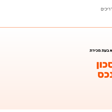
ריכים
א בעת מכירת
כון
כס