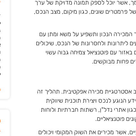
ב
ך, אשר יוכל לספק תמונה מדויקת של ערך
ל פרמטרים שונים, כגון מיקום, מצב הנכס,
ד
ל
נ
 המכירה הנכון ותשפיע על משא ומתן עם
ה
עים ליתרונות ולחסרונות של הנכס, שיכולים
א
אזור עם פוטנציאל צמיחה גבוה עשוי
ו
ה
ים פחות מבוקשים.
מ
ל
ה
 אסטרטגיית מכירה אפקטיבית. תהליך זה
דע הנוגע לנכס ויצירת תוכנית שיווקית
גון אתרי נדל"ן, רשתות חברתיות ולוחות
ים פוטנציאליים.
מ
ב
יים, אשר מכירים את השוק המקומי ויכולים