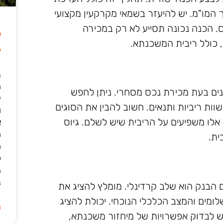
ך המו"מ. יש להיעזר בשמאי מקרקעין מקצועי
. הכנה נכונה תסייע לא רק במכירה
ל
 כולל ריבית המשכנתא.
6
ב
נים בעת מכירת נכס מסחרי. ניתן לחפש
י
וות ריביות ותנאים. חשוב להבין את הסוגים
ו
 אלו משפיעים על הריבית שיש לשלם. גיוס
א
ה
ית.
ה
כ
נ
ב
 הבנק הוא שלב קרדינלי. מומלץ להציג את
שלומים והמצב הכלכלי הנוכחי. יכולת להציג
ה
יש לבדוק אפשרויות של מיחזור משכנתא,