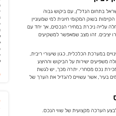
מ
שראל בתחום הנדל"ן, עם ביקוש גבוה
י
ו
ימות בשוק המקומי חיונית למי שמעוניין
ק
ה עלייה ניכרת במחירי הנכסים, אך יחד עם
ו
ו יציבים. זהו מצב שמאפשר למשקיעים
ש
ל
ה
יים במערכת הכלכלית, כגון שיעורי ריבית,
ק
אלה משפיעים ישירות על הביקוש וההיצע
ש
מכירת נכס מסחרי. יתרה מכך, יש לגשת
ה
ים בעיר, אשר עשויים להגדיל את הערך של
ט
ק
לבצע הערכה מקצועית של שווי הנכס.