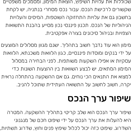
כוללות את עלויות השיפוץ, הוצאות המימון, ומסמכים משפטיים
קשורים לרכישת הנכס. עבור נכס מסחרי בנתניה, יש לקחת
חשבון גם את עלויות התחזוקה השוטפות, המיסים והעלויות
ניהוליות של הנכס. תכנון פיננסי נכון מסייע בהבנת התשואות
צפויות ובניהול סיכונים בצורה אפקטיבית.
ימון הוא עוד נדבך חשוב בתהליך. ישנם מגוון מסלולים המוצעים
ל ידי בנקים ומוסדות פיננסיים, כגון הלוואות משכנתא, הלוואות
סקיות או אפילו השקעות משותפות. לפני הבחירה במסלול
מימון המתאים, יש לבצע השוואות בין ההצעות השונות כדי
מצוא את התנאים הכי נוחים. גם אם ההשקעה בהתחלה נראית
קרה, חשוב לחשוב על התשואה העתידית שתוכל להניב.
יפור ערך הנכס
יפור ערך הנכס הוא שלב קריטי בתהליך ההשקעה. המטרה
יא להעלות את ערך הנכס על ידי שיפוט חכם של מנגנוני
שדרוג. שיפוט כזה יכול לכלול שיפוץ פנים וחוץ, שדרוג תשתיות,