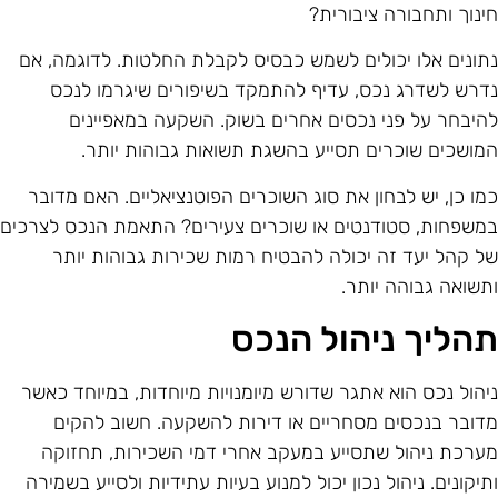
ינוך ותחבורה ציבורית?
תונים אלו יכולים לשמש כבסיס לקבלת החלטות. לדוגמה, אם
דרש לשדרג נכס, עדיף להתמקד בשיפורים שיגרמו לנכס
היבחר על פני נכסים אחרים בשוק. השקעה במאפיינים
מושכים שוכרים תסייע בהשגת תשואות גבוהות יותר.
מו כן, יש לבחון את סוג השוכרים הפוטנציאליים. האם מדובר
משפחות, סטודנטים או שוכרים צעירים? התאמת הנכס לצרכים
ל קהל יעד זה יכולה להבטיח רמות שכירות גבוהות יותר
תשואה גבוהה יותר.
הליך ניהול הנכס
יהול נכס הוא אתגר שדורש מיומנויות מיוחדות, במיוחד כאשר
דובר בנכסים מסחריים או דירות להשקעה. חשוב להקים
ערכת ניהול שתסייע במעקב אחרי דמי השכירות, תחזוקה
תיקונים. ניהול נכון יכול למנוע בעיות עתידיות ולסייע בשמירה