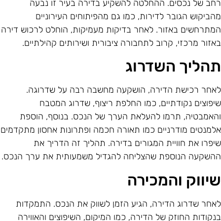
חב של נכסים. ההחלטה להשקיע בדירה בעיר זו נבעה
הביקוש הגובר לדירות, כמו גם מהפיתוחים העירוניים
מתרחשים באזור. לאחר בדיקות מעמיקות, הוחלט לרכוש דירה
אזור מרכזי, קרוב לתחבורה ציבורית ושירותים קהילתיים.
הליך השדרוג
אחר רכישת הדירה, הושקעה מחשבה רבה על שדרוגה.
יפוצים נקודתיים, כמו החלפת ריצוף, שדרוג המטבח
האמבטיה, תרמו להעלאת הערך של הנכס. בנוסף, הוספת
למנטים מודרניים כמו תאורה חכמה ופתרונות אחסון מתקדמים
יפרו את חוויית המגורים בדירה. תהליך זה הדריך את
השקעה הנוספת שהצליחה להגדיל משמעותית את ערך הנכס.
יווק והמכירה
אחר שדרוג הדירה, הגיע הזמן לשווק את הנכס. התמקדות
נקודות החוזק של הדירה, כמו המיקום, השיפוצים והאווירה