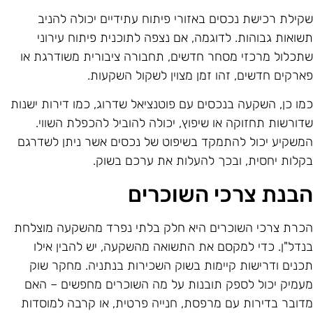
קילת רכישת נכסים באזורי פיתוח עתידיים יכולה להניב
שואות גבוהות. לדוגמה, אם נצפה לתוכנית פיתוח עירוני
תכלול מרכזי מסחר חדשים, תחבורה ציבורית משודרגת או
ארקים חדשים, זהו זמן מצוין לשקול השקעות.
מו כן, השקעה בנכסים עם פוטנציאל שדרוג, כמו דירות ישנות
דורשות תחזוקה או שיפוץ, יכולה להוביל להכפלת השווי.
משקיע יכול להתמקד בשיפוט של נכסים אשר ניתן לשדרגם
קלות יחסית, ובכך להעלות את ערכם בשוק.
בנת צרכי השוכרים
כרת צרכי השוכרים היא חלק בלתי נפרד מהשקעה מוצלחת
נדל"ן. כדי למקסם את התשואה מהשקעה, יש להבין אילו
כנים ודרישות קיימות בשוק השכירות בנתניה. מחקר שוק
עמיק יכול לספק תובנות על מה השוכרים מחפשים – האם
דובר בדירות עם מרפסת, חנייה פרטית, או קרבה למוסדות