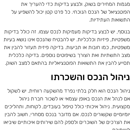
גמות המחירים בשוק, ולבצע בדיקות כדי להעריך את
פוטנציאל של הנכס הנוכחי. כל פרט קטן יכול להשפיע על
תשואות העתידיות.
נוסף, יש לבצע בדיקות מעמיקות לנכס עצמו. זה כולל בדיקות
שפטיות, פיזיות וכלכליות. יש להבטיח שהנכס אינו נושא בעיות
שפטיות, כמו חובות או תביעות. בדיקה פיזית תעזור להבין את
צב התשתיות ואת הצורך בשיפוטים נוספים. בדיקה כלכלית
סייע להבין את התשואות הפוטנציאליות בהתאם למצב השוק.
יהול הנכס והשכרתו
יהול הנכס הוא חלק בלתי נפרד מהשקעה רווחית. יש לשקול
ם לנהל את הנכס באופן עצמאי או לשכור חברת ניהול
קצועית. ניהול איכותי כולל טיפול בעובדים, לקוחות, ותהליכים
ומיומיים שקשורים לנכס. אם מדובר בנכס מסחרי, חשוב להבין
ת הצרכים של השוכרים ולספק להם שירותים איכותיים שיביאו
שימורם.