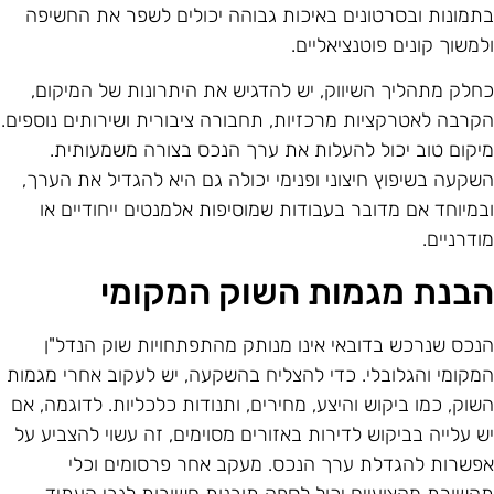
תמונות ובסרטונים באיכות גבוהה יכולים לשפר את החשיפה
למשוך קונים פוטנציאליים.
חלק מתהליך השיווק, יש להדגיש את היתרונות של המיקום,
קרבה לאטרקציות מרכזיות, תחבורה ציבורית ושירותים נוספים.
יקום טוב יכול להעלות את ערך הנכס בצורה משמעותית.
שקעה בשיפוץ חיצוני ופנימי יכולה גם היא להגדיל את הערך,
במיוחד אם מדובר בעבודות שמוסיפות אלמנטים ייחודיים או
ודרניים.
בנת מגמות השוק המקומי
נכס שנרכש בדובאי אינו מנותק מהתפתחויות שוק הנדל"ן
מקומי והגלובלי. כדי להצליח בהשקעה, יש לעקוב אחרי מגמות
שוק, כמו ביקוש והיצע, מחירים, ותנודות כלכליות. לדוגמה, אם
ש עלייה בביקוש לדירות באזורים מסוימים, זה עשוי להצביע על
פשרות להגדלת ערך הנכס. מעקב אחר פרסומים וכלי
קשורת מקצועיים יכול לספק תובנות חשובות לגבי העתיד.