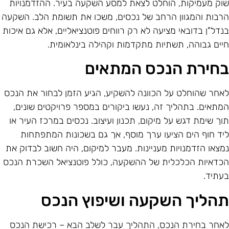
וק מעמיקות, הוחלט לצאת למסע השקעה בעיר. ההזדמנויות
רבות והמגוון הרחב של נכסים, משכו את תשומת הלב. השקעה
נדל"ן בדובאי מציעה לא רק רווחים פוטנציאליים, אלא גם איכות
יים גבוהה, תשתיות מתקדמות וקהילה בינלאומית.
חירת הנכס המתאים
אחר שהוחלט על הכוונה להשקיע, הגיע הזמן לבחור את הנכס
מתאים. בתהליך זה, נעשו ביקורים במספר פרויקטים שונים,
וך שימת דגש על מיקום, תכנון ועיצוב. נכסים במרכז העיר או
יד חוף הים הציעו ערך מוסף, אך גם בשכונות המתפתחות
מצאו הזדמנויות מעניינות. מעבר למיקום, היה חשוב לבדוק את
כדאיות הכלכלית של ההשקעה, כולל פוטנציאל השכרת הנכס
עתיד.
הליך השקעה ושיפוץ הנכס
אחר בחירת הנכס, התהליך עבר לשלב הבא – רכישת הנכס