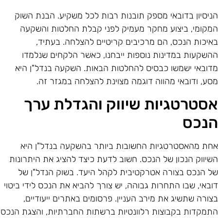
ניסיון בדובאי מספק תובנות רבות לכל משקיע. הבנת השוק
מקומי, ביצוע מחקר מעמיק לפני קבלת החלטות והשקעה
איכות הנכס, הם מרכיבים קריטיים להצלחה. בעתיד,
השקעות במדינות נוספות ייבחנו, כאשר הלקחים שנלמדו
דובאי ישמשו כבסיס להחלטות הבאות. השקעה בנדל"ן היא
סע, ודובאי מהווה דוגמה מצוינת להצלחה במגזר זה.
סטרטגיות שיווק והגדלת ערך
נכס
חת מהאסטרטגיות החשובות ביותר בהשקעה בנדל"ן היא
שיווק הנכון של הנכס. חשוב לדעת כיצד להציג את היתרונות
ל הנכס בצורה אטרקטיבית לקהל היעד. בשוק הנדל"ן של
ובאי, שבו התחרות גבוהה, יש צורך להביא את הנכס לידי ביטוי
צורה שתשיג את מירב העניין. פרסומים באתרים ייעודיים,
תמקדות בקבוצות רלוונטיות ברשתות החברתיות, והצגת הנכס