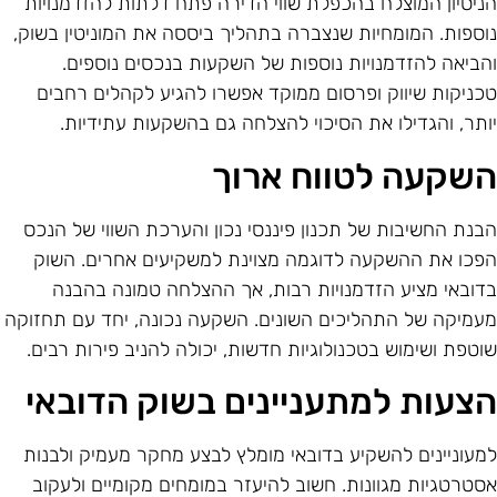
ניסיון המוצלח בהכפלת שווי הדירה פתח דלתות להזדמנויות
וספות. המומחיות שנצברה בתהליך ביססה את המוניטין בשוק,
הביאה להזדמנויות נוספות של השקעות בנכסים נוספים.
כניקות שיווק ופרסום ממוקד אפשרו להגיע לקהלים רחבים
ותר, והגדילו את הסיכוי להצלחה גם בהשקעות עתידיות.
שקעה לטווח ארוך
בנת החשיבות של תכנון פיננסי נכון והערכת השווי של הנכס
פכו את ההשקעה לדוגמה מצוינת למשקיעים אחרים. השוק
דובאי מציע הזדמנויות רבות, אך ההצלחה טמונה בהבנה
עמיקה של התהליכים השונים. השקעה נכונה, יחד עם תחזוקה
וטפת ושימוש בטכנולוגיות חדשות, יכולה להניב פירות רבים.
צעות למתעניינים בשוק הדובאי
מעוניינים להשקיע בדובאי מומלץ לבצע מחקר מעמיק ולבנות
סטרטגיות מגוונות. חשוב להיעזר במומחים מקומיים ולעקוב