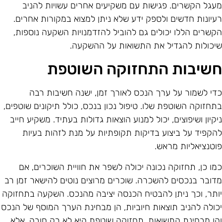
עגל הקשרים. פגישות עם משקיעים אחרים עשויות להניב
עיונות חדשים ולספק ידע שלא ניתן למצוא במקורות אחרים.
קשרים הללו יכולים גם להוביל להזדמנויות השקעה נוספות,
יכולות להגדיל את התשואות על ההשקעה.
שיבות התחזוקה השוטפת
די לשמור על ערך הנכס לאורך זמן, ישנה חשיבות רבה
תחזוקה השוטפת שלו. טיפול נכון בנכס, כולל תיקונים שוטפים,
יקיון ושיפוצים, יכול למנוע הוצאות גדולות בעתיד. משקיע חייב
הקפיד על ביצוע בדיקות תקופתיות על מנת לזהות בעיות
וטנציאליות מראש.
מו כן, תחזוקה נכונה יכולה לשפר את חוויית השוכרים, אם
דובר בנכסים להשכרה. שוכרים מרוצים נוטים להישאר זמן רב
ותר, וכך ניתן להבטיח הכנסה יציבה מהנכס. השקעה בתחזוקה
כולה להניב תוצאות חיוביות, הן מבחינת הערך המוסף של הנכס
הן מבחינת התשואות. תחזוקה שוטפת היא לא רק חובה, אלא