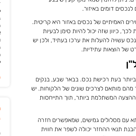
ד
 לנכסים דומים באיזור.
ל
נ
רים האמיתיים של נכסים באזור היא קריטית.
ה
כך, כיוון שזה יכול להיות סימן לבעיות
א
כס עשויה להעלות את ערכו בעתיד, ולכן יש
ו
ה
ט של הוצאות עתידיות.
מ
"ן
ל
ה
ביותר בעת רכישת נכס. בבאר שבע, בנקים
חד מהם מותאם לצרכים שונים של הלקוחות. יש
 ההצעה המשתלמת ביותר, תוך התייחסות
מ
ב
תא עם מסלולים גמישים, שמאפשרים חזרה
הבנת תנאי ההחזר יכולה לשפר את חווית
ר