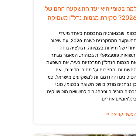
מה בטומי היא יעד ההשקעה החם של
202? סקירת מגמות נדל"ן מעמיקה
טומי שבגאורגיה מתבססת כאחד מיעדי
ההשקעה המסקרנים לשנת 2026, עם שילוב
יחודי של תיירות בצמיחה, רגולציה נוחה
תשואות פוטנציאליות גבוהות. המאמר מנתח
ת מגמות הנדל"ן המרכזיות בעיר, את השפעת
תשתיות והתיירות על מחירי הדירות, ואת
סיכונים וההזדמנויות למשקיעים מישראל. כמו
ן נבחנים מודלים של תשואה בבטומי, סוגי
כסים מובילים ופרמטרים להשוואה מול שווקים
ינלאומיים אחרים.
משך קריאה »