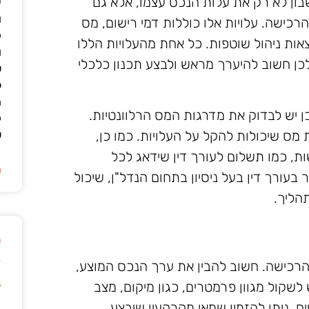
ן לא רק את עלות הנכס עצמו, אלא גם
י
ו
רכישה. עלויות אלו כוללות דמי רישום, מס
ק
צאות ניהול שוטפות. כל אחת מהעלויות הללו
ו
כן חשוב להיערך מראש ולבצע תכנון כלכלי
ש
ל
ה
יש לבדוק את מדרגות המס הרלוונטיות.
ק
ס שיכולות להקל על העלויות. כמו כן,
ש
, כמו תשלום לעורך דין שידאג לכל
ה
עורך דין בעל ניסיון בתחום הנדל"ן, שיכול
הליך.
ט
ק
הרכישה. חשוב להבין את ערך הנכס המוצע,
ב
לשקול מגוון פרמטרים, כגון מיקום, מצב
ם. ניתן להזמין שמאי מקרקעין שיבצע