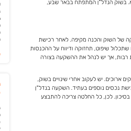
. בשוק הנדל"ן המתפתח בבאר שבע,
ו
נ
ג
מ
ה
ה של השוק והכנה מקיפה. לאחר רכישת
ה
שתכלול שיפוט, תחזוקה ודיווח על ההכנסות
ה
ת רבות, אך יש לנהל את ההשקעה בצורה
ם ארוכים. יש לעקוב אחרי שינויים בשוק,
נ
ישת נכסים נוספים בעתיד. השקעה בנדל"ן
ט
 בסיכון. לכן, כל החלטה צריכה להתבצע
נ
ה
ת
י