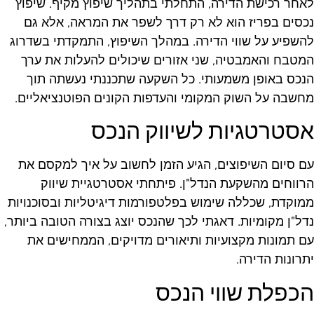
אחר רכישת הדירה, התחלתי בתהליך שיפוץ מקיף. שיפוץ
כסים בפריז הוא לא רק דרך לשפר את המראה, אלא גם
השפיע על שווי הדירה. במהלך השיפוץ, התמקדתי בשדרוג
מטבח והאמבטיה, שני אזורים שיכולים להעלות את ערך
נכס באופן משמעותי. כל השקעה שתכננתי נעשתה תוך
חשבה על השוק המקומי והעדפות הקונים הפוטנציאליים.
סטרטגיות לשיווק הנכס
ם סיום השיפוצים, הגיע הזמן לחשוב על איך למקסם את
רווחים מהשקעת הנדל"ן. פיתחתי אסטרטגיית שיווק
מוקדת, שכללה שימוש בפלטפורמות דיגיטליות ובסוכנויות
דל"ן מקומיות. דאגתי לכך שהנכס יוצג בצורה הטובה ביותר,
ם תמונות מקצועיות ותיאורים מדויקים, הממחישים את
תרונות הדירה.
כפלת שווי הנכס