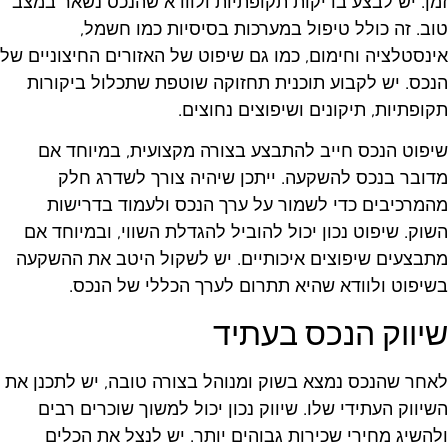
מן. יש לבצע בדיקות תקופתיות ולוודא שהנכס נשאר במצב
וב. זה כולל טיפול במערכות בסיסיות כמו חשמל,
ינסטלציה וחימום, כמו גם שיפוט של האזורים החיצוניים של
נכס. יש לקבוע תוכנית תחזוקה שוטפת שתכלול ביקורות
קופתיות, תיקונים ושיפוצים נחוצים.
יפוט הנכס חייב להתבצע בצורה מקצועית, במיוחד אם
דובר בנכס להשקעה. ייתכן שיהיה צורך לשדרג חלק
המרכיבים כדי לשמור על ערך הנכס ולעמוד בדרישות
שוק. שיפוט נכון יכול להוביל להגדלת השווי, ובמיוחד אם
תבצעים שיפוצים איכותיים. יש לשקול היטב את ההשקעה
שיפוט ולוודא שהיא תתרום לערך הכללי של הנכס.
יווק הנכס בעתיד
אחר שהנכס נמצא בשוק ומנוהל בצורה טובה, יש לתכנן את
שיווק העתידי שלו. שיווק נכון יכול למשוך שוכרים רבים
להשיג מחירי שכירות גבוהים יותר. יש לנצל את הכלים