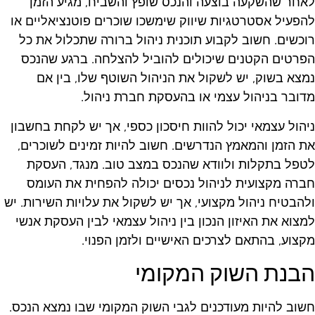
אחר שהשקעה בוצעה והנכס שופץ והשביח, מגיע הזמן
הפעיל אסטרטגיות שיווק שימשכו שוכרים פוטנציאליים או
וכשים. חשוב לקבוע תוכנית ניהול ברורה שתכלול את כל
פרטים הקטנים שיכולים להוביל להצלחה. ברגע שהנכס
מצא בשוק, יש לשקול את הניהול השוטף שלו, בין אם
דובר בניהול עצמי או בהעסקת חברת ניהול.
יהול עצמאי יכול להוות חיסכון כספי, אך יש לקחת בחשבון
ת הזמן והמאמץ הנדרשים. חשוב להיות זמינים לשוכרים,
טפל בתקלות ולוודא שהנכס במצב טוב. מנגד, העסקת
ברה מקצועית לניהול נכסים יכולה להפחית את העומס
להבטיח ניהול מקצועי, אך יש לשקול את עלויות השירות. יש
מצוא את האיזון הנכון בין ניהול עצמאי לבין העסקת אנשי
קצוע, בהתאם לצרכים האישיים ולזמן הפנוי.
בנת השוק המקומי
שוב להיות מעודכנים לגבי השוק המקומי שבו נמצא הנכס.