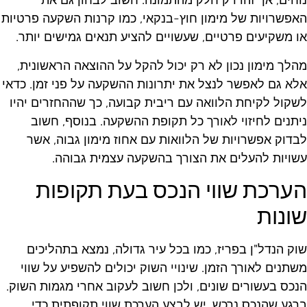
וחים, אך זהו רק חלק מהתמונה. חשוב לבחון גם את
אפשרויות של מימון חוץ-בנקאי, כמו קרנות השקעה פרטיות
ו משקיעים פרטיים, שעשויים להציע תנאים גמישים יותר.
הלך מימון נכון לא רק יכול להקל על ההוצאה הראשונית,
לא גם לאפשר לנצל את יתרונות ההשקעה על פני זמן. כדאי
שקול לקיחת הלוואה עם ריבית קבועה, כך שההחזרים יהיו
יתנים לחיזוי לאורך כל תקופת ההשקעה. בנוסף, חשוב
בדוק אפשרויות של הלוואות עם אחוז מימון גבוה, אשר
שויות להעלים את הצורך בהשקעה עצמית גבוהה.
ערכת שווי הנכס בעת תקופות
ונות
וק הנדל"ן בפריז, כמו בכל עיר גדולה, נמצא בתהליכים
שתנים לאורך הזמן. שינויי השוק יכולים להשפיע על שווי
נכס בעשורים שונים, ולכן חשוב לעקוב אחרי מגמות השוק.
רגע שהנכס נרכש, יש לבצע הערכת שווי תקופתית כדי