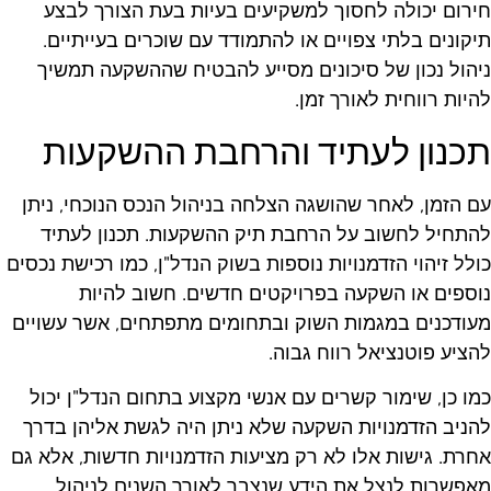
ירום יכולה לחסוך למשקיעים בעיות בעת הצורך לבצע
יקונים בלתי צפויים או להתמודד עם שוכרים בעייתיים.
יהול נכון של סיכונים מסייע להבטיח שההשקעה תמשיך
היות רווחית לאורך זמן.
כנון לעתיד והרחבת ההשקעות
ם הזמן, לאחר שהושגה הצלחה בניהול הנכס הנוכחי, ניתן
התחיל לחשוב על הרחבת תיק ההשקעות. תכנון לעתיד
ולל זיהוי הזדמנויות נוספות בשוק הנדל"ן, כמו רכישת נכסים
וספים או השקעה בפרויקטים חדשים. חשוב להיות
עודכנים במגמות השוק ובתחומים מתפתחים, אשר עשויים
הציע פוטנציאל רווח גבוה.
מו כן, שימור קשרים עם אנשי מקצוע בתחום הנדל"ן יכול
הניב הזדמנויות השקעה שלא ניתן היה לגשת אליהן בדרך
חרת. גישות אלו לא רק מציעות הזדמנויות חדשות, אלא גם
אפשרות לנצל את הידע שנצבר לאורך השנים לניהול