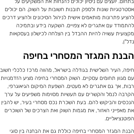
תחום. יועצים עם ניסיון יכולים להנחות את המשקיעים על
סטרטגיות שונות ולספק תובנות חשובות על השוק. הם יכולים
הציע פתרונות מותאמים אישית לניהול הסיכונים ולהציע דרכים
התמודד עם אתגרים לא צפויים. השקעה בידע ובתמיכה
קצועית עשויה להיות ההבדל בין הצלחה לכישלון בעסקאות
דל"ן.
בנת המגזר המסחרי בחיפה
יפה, העיר השלישית בגודלה בישראל, מהווה מרכז כלכלי חשוב
ם מגוון תחומים עסקיים. השוק המסחרי בחיפה מציע הזדמנויות
בות, אך גם אתגרים לא מעטים. השפעת המיקום הגיאוגרפי,
קרבה לנמל והקשרים עם תעשיות מסוימות משפיעים על ערך
נכסים והביקוש להם. בעת השכרת נכס מסחרי בעיר, יש להבין
ת מאפייני האזור, את מגמות השוק ואת הצרכים של השוכרים
פוטנציאליים.
בנת המגזר המסחרי בחיפה כוללת גם את הבחנה בין סוגי