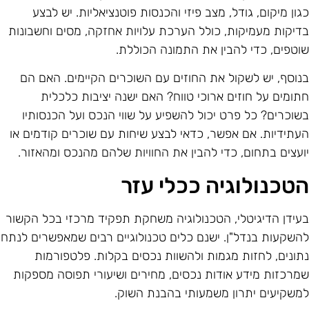
גון מיקום, גודל, מצב פיזי והכנסות פוטנציאליות. יש לבצע
דיקות מעמיקות, כולל הערכת עלויות אחזקה, מסים וחשבונות
וטפים, כדי להבין את התמונה הכוללת.
נוסף, יש לשקול את החוזים עם השוכרים הקיימים. האם הם
תומים על חוזים ארוכי טווח? האם ישנה יציבות כלכלית
שוכרים? כל פרט יכול להשפיע על שווי הנכס ועל הכנסותיו
עתידיות. אם אפשר, כדאי לבצע שיחות עם שוכרים קודמים או
ועצים בתחום, כדי להבין את החוויות שלהם מהנכס ומהאזור.
טכנולוגיה ככלי עזר
עידן הדיגיטלי, הטכנולוגיה משחקת תפקיד מרכזי בכל הקשור
השקעות בנדל"ן. ישנם כלים טכנולוגיים רבים שמאפשרים לנתח
תונים, לחזות מגמות ולהשוות נכסים בקלות. פלטפורמות
מרכזות מידע אודות נכסים, מחירים ושיעורי תפוסה מספקות
משקיעים יתרון משמעותי בהבנת השוק.