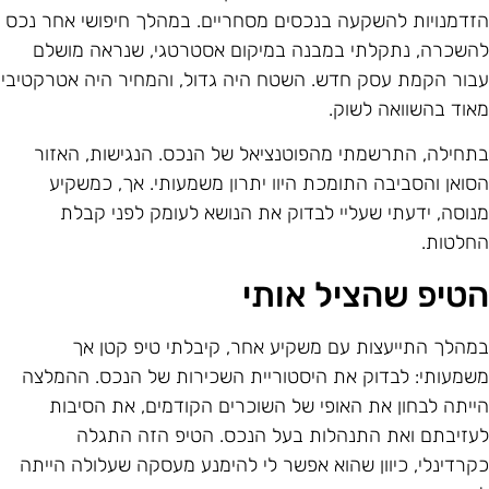
זדמנויות להשקעה בנכסים מסחריים. במהלך חיפושי אחר נכס
השכרה, נתקלתי במבנה במיקום אסטרטגי, שנראה מושלם
בור הקמת עסק חדש. השטח היה גדול, והמחיר היה אטרקטיבי
אוד בהשוואה לשוק.
תחילה, התרשמתי מהפוטנציאל של הנכס. הנגישות, האזור
סואן והסביבה התומכת היוו יתרון משמעותי. אך, כמשקיע
נוסה, ידעתי שעליי לבדוק את הנושא לעומק לפני קבלת
חלטות.
טיפ שהציל אותי
מהלך התייעצות עם משקיע אחר, קיבלתי טיפ קטן אך
שמעותי: לבדוק את היסטוריית השכירות של הנכס. ההמלצה
ייתה לבחון את האופי של השוכרים הקודמים, את הסיבות
עזיבתם ואת התנהלות בעל הנכס. הטיפ הזה התגלה
קרדינלי, כיוון שהוא אפשר לי להימנע מעסקה שעלולה הייתה