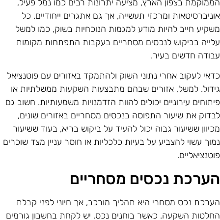
ממוקמת בצפון הארץ, מציעה יתרונות רבים כמו נמל פעיל,
וניברסיטאות ומרכזי תעשייה, אך גם אתגרים ייחודיים. כל
שקיע חייב להיות מודע למגמות הנוכחיות בשוק, כמו למשל
לייה בביקוש לנכסים מסחריים בעקבות התפתחות מקומות
בודה חדשים בעיר.
דאי לעקוב אחרי נתוני השוק ולהתמקד באזורים עם פוטנציאל
ידול. למשל, אזורים שבהם מתבצעות השקעות ממשלתיות או
יתוחים עירוניים יכולים להוות הזדמנויות משמעותיות. חשוב גם
בדוק את שיעור התפוסה בנכסים מסחריים באזורים שונים,
כיוון ששיעור גבוה יכול להעיד על ביקוש בריא, בעוד ששיעור
מוך עשוי להצביע על בעיות כלכליות או חוסר עניין מצד שוכרים
וטנציאליים.
ערכת נכסים מסחריים
ערכת נכס מסחרי היא תהליך מורכב, אך חיוני לפני קבלת
חלטות השקעה. כאשר בוחנים נכס, יש לקחת בחשבון גורמים